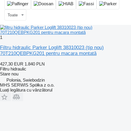
Toate
1
Filtru hidraulic Parker Loglift 38310023 (tip nou)
70T210QEBPKG201 pentru macara montată
427,30 EUR
1.840 PLN
Filtru hidraulic
Stare
nou
Polonia, Swiebodzin
MHS SERWIS Spółka z o.o.
Luați legătura cu vânzătorul