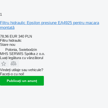
1
Filtru hidraulic Epsilon presiune EA4925 pentru macara
montată
78,96 EUR
340 PLN
Filtru hidraulic
Stare
nou
Polonia, Swiebodzin
MHS SERWIS Spółka z o.o.
Luați legătura cu vânzătorul
Vindeți utilaje sau vehicule?
Faceți-o cu noi!
Publicați un anunț