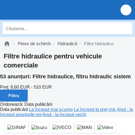
Piese de schimb
Hidraulică
Filtre hidraulice
Filtre hidraulice pentru vehicule
comerciale
53 anunțuri:
Filtre hidraulice, filtru hidraulic sistem
Preţ:
8,60 EUR - 510 EUR
Filtru
Ordonează
:
Data publicării
Data publicării
La început mai scump
La început la preț mic
Anul - la
început anunțurile noi
Anul - la început vechi