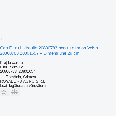
1
Cap Filtru Hidraulic 20800783 pentru camion Volvo
20800783 20801657 – Dimensiune 29 cm
Preț la cerere
Filtru hidraulic
20800783, 20801657
România, Cristesti
ROYAL DRU AGRO S.R.L.
Luați legătura cu vânzătorul