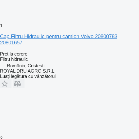
1
Cap Filtru Hidraulic pentru camion Volvo 20800783
20801657
Preț la cerere
Filtru hidraulic
România, Cristesti
ROYAL DRU AGRO S.R.L.
Luați legătura cu vânzătorul
2