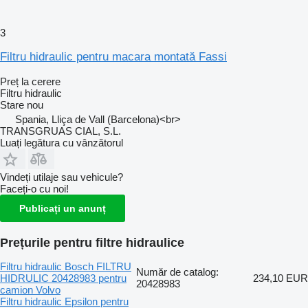
3
Filtru hidraulic pentru macara montată Fassi
Preț la cerere
Filtru hidraulic
Stare
nou
Spania, Lliça de Vall (Barcelona)<br>
TRANSGRUAS CIAL, S.L.
Luați legătura cu vânzătorul
Vindeți utilaje sau vehicule?
Faceți-o cu noi!
Publicați un anunț
Prețurile pentru filtre hidraulice
Filtru hidraulic Bosch FILTRU
Număr de catalog:
HIDRULIC 20428983 pentru
234,10 EUR
20428983
camion Volvo
Filtru hidraulic Epsilon pentru