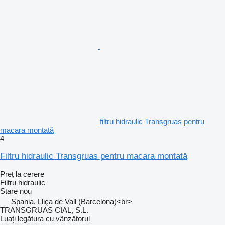
filtru hidraulic Transgruas pentru
macara montată
4
Filtru hidraulic Transgruas pentru macara montată
Preț la cerere
Filtru hidraulic
Stare
nou
Spania, Lliça de Vall (Barcelona)<br>
TRANSGRUAS CIAL, S.L.
Luați legătura cu vânzătorul