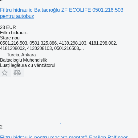
Filtru hidraulic Baltacıoğlu ZF ECOLIFE 0501.216.503
pentru autobuz
23 EUR
Filtru hidraulic
Stare
nou
0501.216.503, 0501.325.886, 4139.298.103, 4181.298.002,
4181298002, 4139298103, 0501216503,...
Turcia, Ankara
Baltacioglu Muhendislik
Luați legătura cu vânzătorul
2
Filtru hidraulic pentru macara montată Epsilon Palfinger