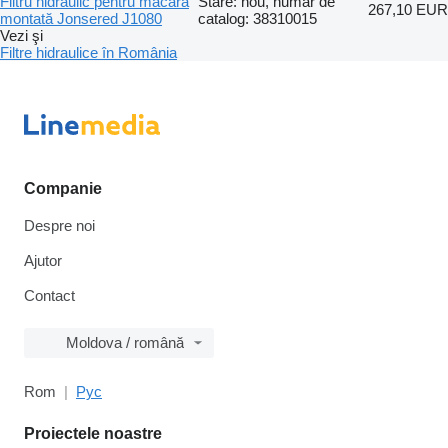
Filtru hidraulic pentru macara
Stare: nou, număr de
267,10 EUR
montată Jonsered J1080
catalog: 38310015
Vezi şi
Filtre hidraulice în România
Companie
Despre noi
Ajutor
Contact
Moldova / română
Rom
Рус
Proiectele noastre