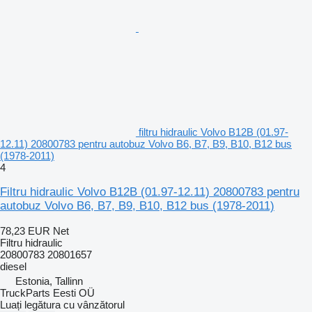
filtru hidraulic Volvo B12B (01.97-
12.11) 20800783 pentru autobuz Volvo B6, B7, B9, B10, B12 bus
(1978-2011)
4
Filtru hidraulic Volvo B12B (01.97-12.11) 20800783 pentru
autobuz Volvo B6, B7, B9, B10, B12 bus (1978-2011)
78,23 EUR
Net
Filtru hidraulic
20800783 20801657
diesel
Estonia, Tallinn
TruckParts Eesti OÜ
Luați legătura cu vânzătorul