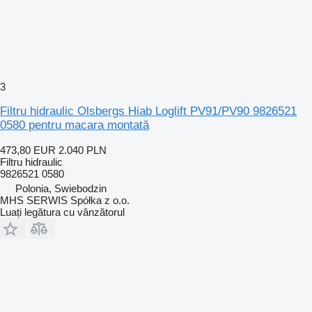
3
Filtru hidraulic Olsbergs Hiab Loglift PV91/PV90 9826521
0580 pentru macara montată
473,80 EUR
2.040 PLN
Filtru hidraulic
9826521 0580
Polonia, Swiebodzin
MHS SERWIS Spółka z o.o.
Luați legătura cu vânzătorul