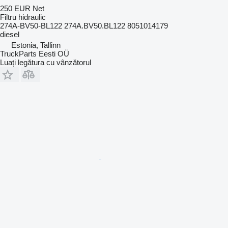
250 EUR
Net
Filtru hidraulic
274A-BV50-BL122 274A.BV50.BL122 8051014179
diesel
Estonia, Tallinn
TruckParts Eesti OÜ
Luați legătura cu vânzătorul