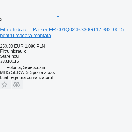
2
Filtru hidraulic Parker FF5001Q020BS30GT12 38310015
pentru macara montată
250,80 EUR
1.080 PLN
Filtru hidraulic
Stare
nou
38310015
Polonia, Swiebodzin
MHS SERWIS Spółka z o.o.
Luați legătura cu vânzătorul