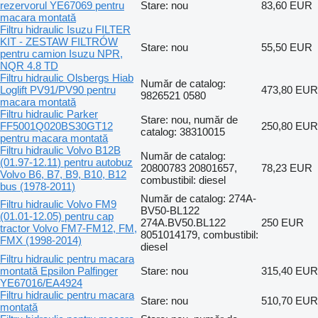
rezervorul YE67069 pentru
Stare: nou
83,60 EUR
macara montată
Filtru hidraulic Isuzu FILTER
KIT - ZESTAW FILTRÓW
Stare: nou
55,50 EUR
pentru camion Isuzu NPR,
NQR 4.8 TD
Filtru hidraulic Olsbergs Hiab
Număr de catalog:
Loglift PV91/PV90 pentru
473,80 EUR
9826521 0580
macara montată
Filtru hidraulic Parker
Stare: nou, număr de
FF5001Q020BS30GT12
250,80 EUR
catalog: 38310015
pentru macara montată
Filtru hidraulic Volvo B12B
Număr de catalog:
(01.97-12.11) pentru autobuz
20800783 20801657,
78,23 EUR
Volvo B6, B7, B9, B10, B12
combustibil: diesel
bus (1978-2011)
Număr de catalog: 274A-
Filtru hidraulic Volvo FM9
BV50-BL122
(01.01-12.05) pentru cap
274A.BV50.BL122
250 EUR
tractor Volvo FM7-FM12, FM,
8051014179, combustibil:
FMX (1998-2014)
diesel
Filtru hidraulic pentru macara
montată Epsilon Palfinger
Stare: nou
315,40 EUR
YE67016/EA4924
Filtru hidraulic pentru macara
Stare: nou
510,70 EUR
montată