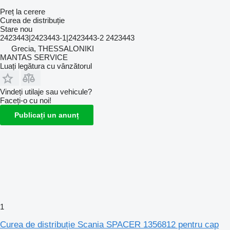
Preț la cerere
Curea de distribuție
Stare
nou
2423443|2423443-1|2423443-2 2423443
Grecia, THESSALONIKI
MANTAS SERVICE
Luați legătura cu vânzătorul
Vindeți utilaje sau vehicule?
Faceți-o cu noi!
Publicați un anunț
1
Curea de distribuție Scania SPACER 1356812 pentru cap