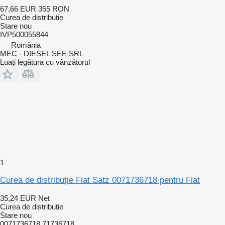
67,66 EUR
355 RON
Curea de distribuție
Stare
nou
IVP500055844
România
MEC - DIESEL SEE SRL
Luați legătura cu vânzătorul
1
Curea de distribuție Fiat Satz 0071736718 pentru Fiat
35,24 EUR
Net
Curea de distribuție
Stare
nou
0071736718 71736718