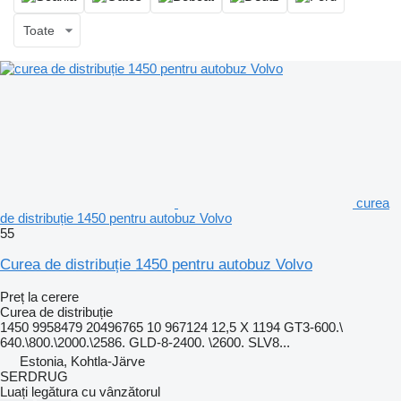
Toate
curea
de distribuție 1450 pentru autobuz Volvo
55
Curea de distribuție 1450 pentru autobuz Volvo
Preț la cerere
Curea de distribuție
1450 9958479 20496765 10 967124 12,5 X 1194 GT3-600.\
640.\800.\2000.\2586. GLD-8-2400. \2600. SLV8...
Estonia, Kohtla-Järve
SERDRUG
Luați legătura cu vânzătorul