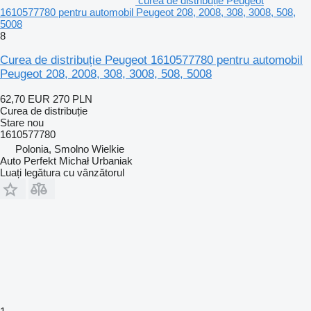
curea de distribuție Peugeot
1610577780 pentru automobil Peugeot 208, 2008, 308, 3008, 508,
5008
8
Curea de distribuție Peugeot 1610577780 pentru automobil
Peugeot 208, 2008, 308, 3008, 508, 5008
62,70 EUR
270 PLN
Curea de distribuție
Stare
nou
1610577780
Polonia, Smolno Wielkie
Auto Perfekt Michał Urbaniak
Luați legătura cu vânzătorul