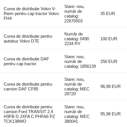
Stare: nou,
Curea de distribuție Volvo V-
număr de
Riem pentru cap tractor Volvo
35 EUR
catalog:
FH4
22670503
Număr de
Curea de distribuție pentru
catalog: 0490
100 EUR
autobuz Volvo D7E
2234 RY
Stare: nou,
Curea de distribuție DAF
număr de
250 EUR
pentru cap tractor
catalog: 1856139
Stare: nou,
Curea de distribuție pentru
număr de
96,98 EUR
camion DAF CF85
catalog: MEC
28720
Curea de distribuție pentru
Stare: nou,
camion Ford TRANSIT 2.4
număr de
95,98 EUR
H9FB D JXFA C PHFA6 PZ
catalog: MEC
TCK138WO
380041