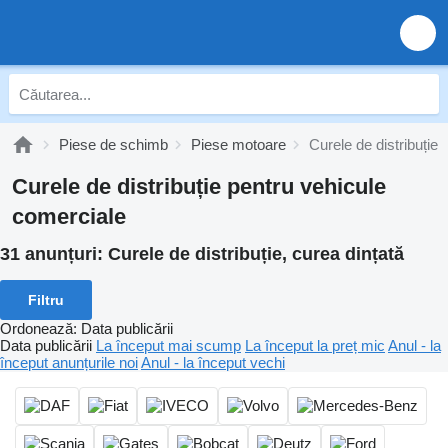
Piese de schimb
Piese motoare
Curele de distribuție
Curele de distribuție pentru vehicule
comerciale
31 anunțuri:
Curele de distribuție, curea dințată
Filtru
Ordonează
:
Data publicării
Data publicării
La început mai scump
La început la preț mic
Anul - la
început anunțurile noi
Anul - la început vechi