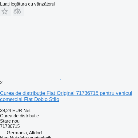
Luați legătura cu vânzătorul
2
Curea de distribuție Fiat Original 71736715 pentru vehicul
comercial Fiat Doblo Stilo
39,24 EUR
Net
Curea de distribuție
Stare
nou
71736715
Germania, Altdorf
Nart Nutzfahrzeugtechnik