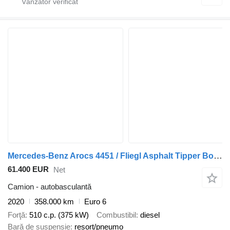
Mercedes-Benz Arocs 4451 / Fliegl Asphalt Tipper Body with Moving Floor / Tipp
61.400 EUR
Net
Camion - autobasculantă
2020
358.000 km
Euro 6
Forţă
510 c.p. (375 kW)
Combustibil
diesel
Bară de suspensie
resort/pneumo