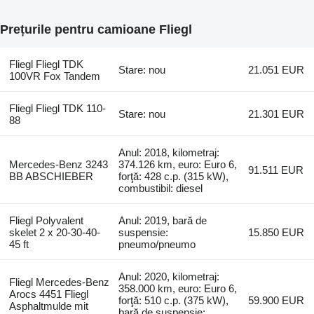
Prețurile pentru camioane Fliegl
Fliegl Fliegl TDK
Stare: nou
21.051 EUR
100VR Fox Tandem
Fliegl Fliegl TDK 110-
Stare: nou
21.301 EUR
88
Anul: 2018, kilometraj:
Mercedes-Benz 3243
374.126 km, euro: Euro 6,
91.511 EUR
BB ABSCHIEBER
forţă: 428 c.p. (315 kW),
combustibil: diesel
Fliegl Polyvalent
Anul: 2019, bară de
skelet 2 x 20-30-40-
suspensie:
15.850 EUR
45 ft
pneumo/pneumo
Anul: 2020, kilometraj:
Fliegl Mercedes-Benz
358.000 km, euro: Euro 6,
Arocs 4451 Fliegl
forţă: 510 c.p. (375 kW),
59.900 EUR
Asphaltmulde mit
bară de suspensie: