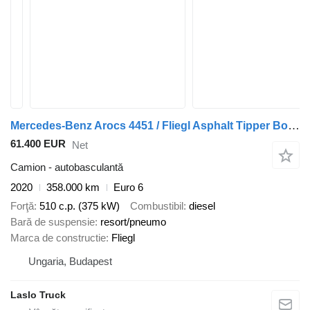
Mercedes-Benz Arocs 4451 / Fliegl Asphalt Tipper Body with Moving Floor / Tipp
61.400 EUR
Net
Camion - autobasculantă
2020
358.000 km
Euro 6
Forţă
510 c.p. (375 kW)
Combustibil
diesel
Bară de suspensie
resort/pneumo
Marca de constructie
Fliegl
Ungaria, Budapest
Laslo Truck