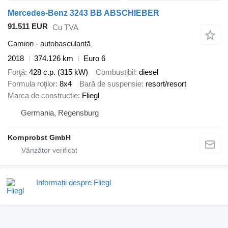
Mercedes-Benz 3243 BB ABSCHIEBER
91.511 EUR
Cu TVA
Camion - autobasculantă
2018
374.126 km
Euro 6
Forţă
428 c.p. (315 kW)
Combustibil
diesel
Formula roţilor
8x4
Bară de suspensie
resort/resort
Marca de constructie
Fliegl
Germania, Regensburg
Kornprobst GmbH
Informații despre Fliegl