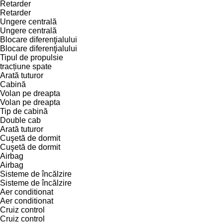
Retarder
Retarder
Ungere centrală
Ungere centrală
Blocare diferenţialului
Blocare diferenţialului
Tipul de propulsie
tracțiune spate
Arată tuturor
Cabină
Volan pe dreapta
Volan pe dreapta
Tip de cabină
Double cab
Arată tuturor
Cuşetă de dormit
Cuşetă de dormit
Airbag
Airbag
Sisteme de încălzire
Sisteme de încălzire
Aer conditionat
Aer conditionat
Cruiz control
Cruiz control