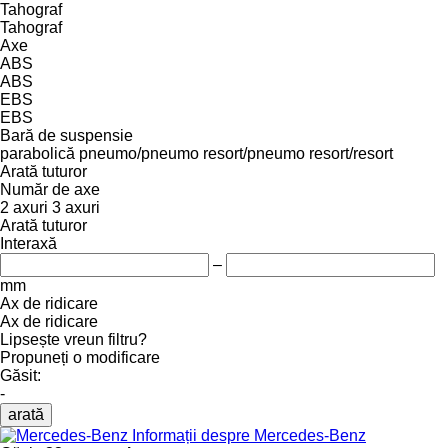
Tahograf
Tahograf
Axe
ABS
ABS
EBS
EBS
Bară de suspensie
parabolică
pneumo/pneumo
resort/pneumo
resort/resort
Arată tuturor
Număr de axe
2 axuri
3 axuri
Arată tuturor
Interaxă
–
mm
Ax de ridicare
Ax de ridicare
Lipsește vreun filtru?
Propuneți o modificare
Găsit:
-
arată
Informații despre Mercedes-Benz