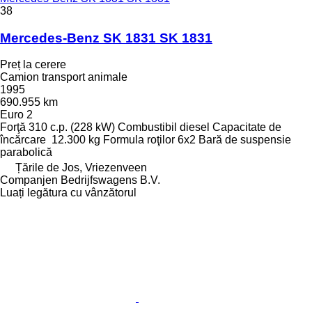
38
Mercedes-Benz SK 1831 SK 1831
Preț la cerere
Camion transport animale
1995
690.955 km
Euro 2
Forţă
310 c.p. (228 kW)
Combustibil
diesel
Capacitate de
încărcare
12.300 kg
Formula roţilor
6x2
Bară de suspensie
parabolică
Țările de Jos, Vriezenveen
Companjen Bedrijfswagens B.V.
Luați legătura cu vânzătorul