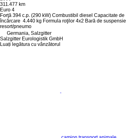
311.477 km
Euro 4
Forţă
394 c.p. (290 kW)
Combustibil
diesel
Capacitate de
încărcare
4.440 kg
Formula roţilor
4x2
Bară de suspensie
resort/pneumo
Germania, Salzgitter
Salzgitter Eurologistik GmbH
Luați legătura cu vânzătorul
camion transport animale