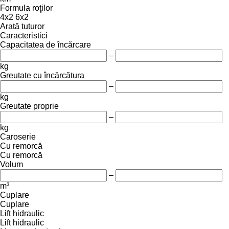
Formula roţilor
4x2
6x2
Arată tuturor
Caracteristici
Capacitatea de încărcare
–
kg
Greutate cu încărcătura
–
kg
Greutate proprie
–
kg
Caroserie
Cu remorcă
Cu remorcă
Volum
–
m³
Cuplare
Cuplare
Lift hidraulic
Lift hidraulic