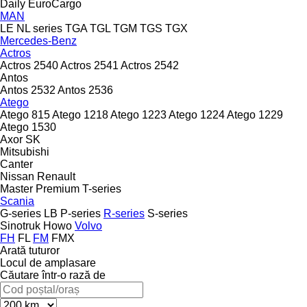
Daily
EuroCargo
MAN
LE
NL series
TGA
TGL
TGM
TGS
TGX
Mercedes-Benz
Actros
Actros 2540
Actros 2541
Actros 2542
Antos
Antos 2532
Antos 2536
Atego
Atego 815
Atego 1218
Atego 1223
Atego 1224
Atego 1229
Atego 1530
Axor
SK
Mitsubishi
Canter
Nissan
Renault
Master
Premium
T-series
Scania
G-series
LB
P-series
R-series
S-series
Sinotruk Howo
Volvo
FH
FL
FM
FMX
Arată tuturor
Locul de amplasare
Căutare într-o rază de