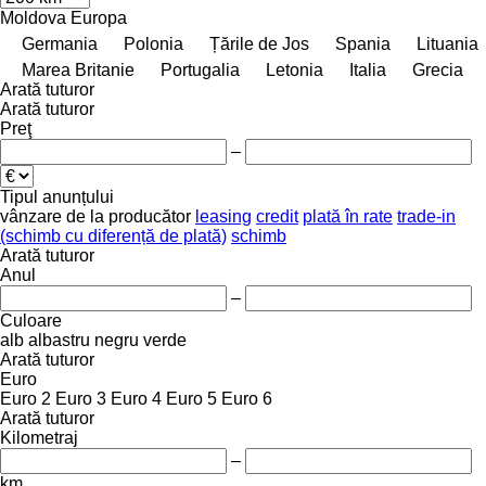
Moldova
Europa
Germania
Polonia
Țările de Jos
Spania
Lituania
Marea Britanie
Portugalia
Letonia
Italia
Grecia
Arată tuturor
Arată tuturor
Preţ
–
Tipul anunțului
vânzare
de la producător
leasing
credit
plată în rate
trade-in
(schimb cu diferență de plată)
schimb
Arată tuturor
Anul
–
Culoare
alb
albastru
negru
verde
Arată tuturor
Euro
Euro 2
Euro 3
Euro 4
Euro 5
Euro 6
Arată tuturor
Kilometraj
–
km