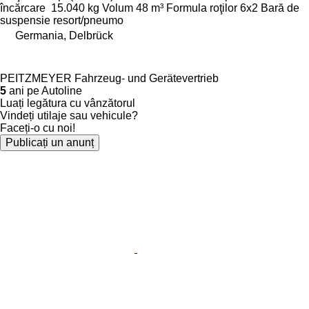
încărcare
15.040 kg
Volum
48 m³
Formula roţilor
6x2
Bară de
suspensie
resort/pneumo
Germania, Delbrück
PEITZMEYER Fahrzeug- und Gerätevertrieb
5
ani pe Autoline
Luați legătura cu vânzătorul
Vindeți utilaje sau vehicule?
Faceți-o cu noi!
Publicați un anunț