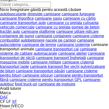
Nicio înregistrare găsită pentru această căutare
autobasculante
dropside camioane
camioane furgoane
camioane frigorifice
camioane şasiu
camioane cu cârlig
camioane transporturi auto
camioane cu prelata culisanta
vehicule comerciale
camioane cu prelata
pompe de beton
tractări auto
camioane platforme
camioane utilaje ridicare
containere de gunoi
camioane containere
camioane cisterne
combustibil
autobetoniere
nacele pe camion
camioane
autocisterne
camioane de lemne
camioane izoterme
camioane
transporturi animale
camioane transporturi cai
camioane
sisteme de cablare
automacarale
camioane atelier
camioane
transporturi de sticlă
camioane transport înghețată
camioane
magazine mobile
camioane militare
camioane cisternă
transporturi lapte
camioane transport fier vechi
pulverizatoare
de bitum
camioane transporturi păsări
camioane cisterne
pentru bitum
camioane silozuri
camioane pentru transporturi
făină
camioane cisterne pentru transporturi GPL
camioane-
autobuz
food truck-uri
camioane de instruire
Arată tuturor
Marca
DAF
CF
LF
XF
Howo
IVECO