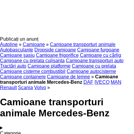
Publicați un anunț
Autoline
»
Camioane
»
Camioane transporturi animale
Autobasculante
Dropside camioane
Camioane furgoane
Camioane şasiu
Camioane frigorifice
Camioane cu cârlig
Camioane cu prelata culisanta
Camioane transporturi auto
Tractări auto
Camioane platforme
Camioane cu prelata
Camioane cisterne combustibil
Camioane autocisterne
Camioane containere
Camioane de lemne
»
Camioane
transporturi animale Mercedes-Benz
DAF
IVECO
MAN
Renault
Scania
Volvo
»
Camioane transporturi
animale Mercedes-Benz
Categorie