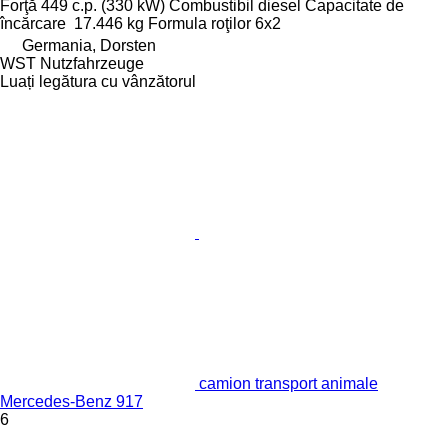
Forţă
449 c.p. (330 kW)
Combustibil
diesel
Capacitate de
încărcare
17.446 kg
Formula roţilor
6x2
Germania, Dorsten
WST Nutzfahrzeuge
Luați legătura cu vânzătorul
camion transport animale
Mercedes-Benz 917
6