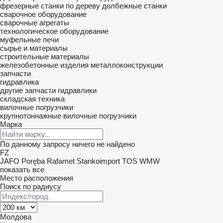
фрезерные станки по дереву
долбежные станки
сварочное оборудование
сварочные агрегаты
технологическое оборудование
муфельные печи
сырье и материалы
строительные материалы
железобетонные изделия
металлоконструкции
запчасти
гидравлика
другие запчасти гидравлики
складская техника
вилочные погрузчики
крупнотоннажные вилочные погрузчики
Марка
По данному запросу ничего не найдено
FZ
JAFO
Poręba
Rafamet
Stankoimport
TOS
WMW
показать все
Место расположения
Поиск по радиусу
Молдова