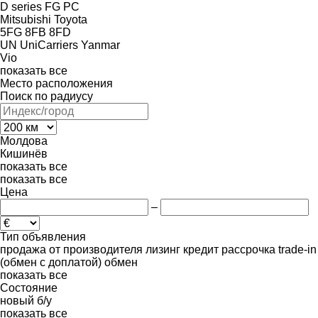
D series
FG
PC
Mitsubishi
Toyota
5FG
8FB
8FD
UN
UniCarriers
Yanmar
Vio
показать все
Место расположения
Поиск по радиусу
Молдова
Кишинёв
показать все
показать все
Цена
–
Тип объявления
продажа
от производителя
лизинг
кредит
рассрочка
trade-in
(обмен с доплатой)
обмен
показать все
Состояние
новый
б/у
показать все