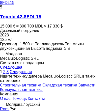
8FDL15
5
Toyota 42-8FDL15
15 000 €
≈ 300 700 MDL
≈ 17 330 $
Дизельный погрузчик
2023
125 м/ч
Грузопод.
1 500 кг
Топливо
дизель
Тип мачты
двухсекционная
Высота подъема
3 м
Молдова
Mecalux-Logistic SRL
Связаться с продавцом
Следующая
1
2
3
Следующая
Ищите технику дилера Mecalux-Logistic SRL в таких
категориях
Строительная техника
Складская техника
Запчасти
Коммунальная техника
Компания
О нас
Помощь
Контакты
Молдова / русский
Rom
Рус