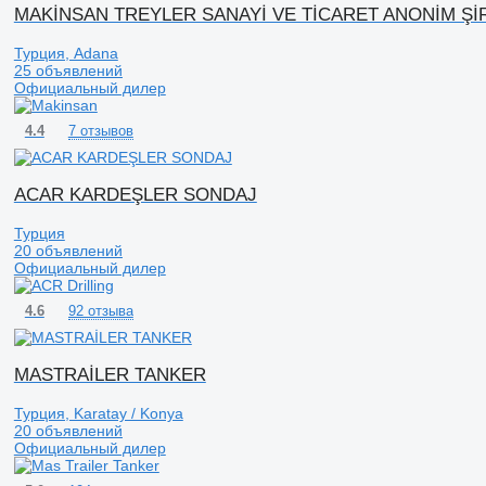
MAKİNSAN TREYLER SANAYİ VE TİCARET ANONİM Şİ
Турция, Adana
25 объявлений
Официальный дилер
7 отзывов
4.4
ACAR KARDEŞLER SONDAJ
Турция
20 объявлений
Официальный дилер
92 отзыва
4.6
MASTRAİLER TANKER
Турция, Karatay / Konya
20 объявлений
Официальный дилер