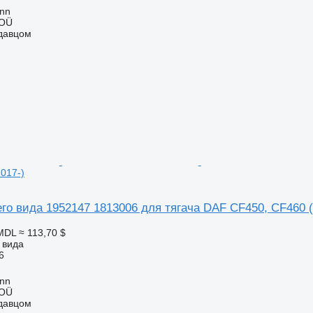
inn
 OÜ
одавцом
017-)
го вида 1952147 1813006 для тягача DAF CF450, CF460 (
 MDL
≈ 113,70 $
 вида
6
inn
 OÜ
одавцом