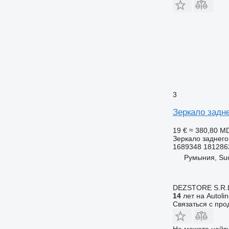
3
Зеркало задне
19 €
≈ 380,80 M
Зеркало заднего
1689348 181286
Румыния, Su
DEZSTORE S.R.
14
лет на Autoli
Связаться с пр
Не можете найти