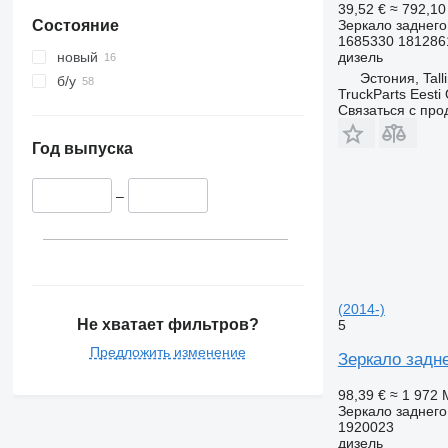
39,52 €
≈ 792,1
Зеркало заднего
Состояние
1685330 181286
дизель
новый
Эстония, Tall
б/у
TruckParts Eesti
Связаться с пр
Год выпуска
–
(2014-)
Не хватает фильтров?
5
Предложить изменение
Зеркало задне
98,39 €
≈ 1 972
Зеркало заднего
1920023
дизель