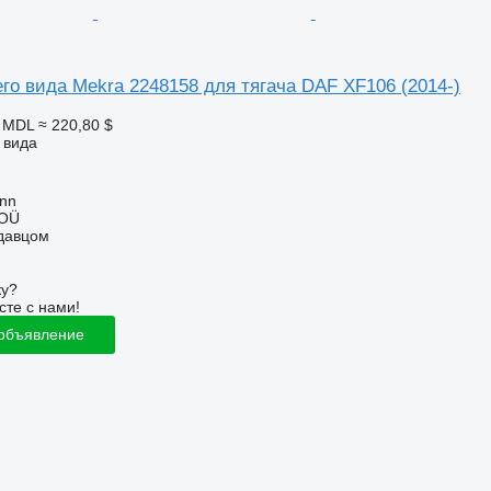
го вида Mekra 2248158 для тягача DAF XF106 (2014-)
1 MDL
≈ 220,80 $
 вида
inn
 OÜ
одавцом
ку?
сте с нами!
 объявление