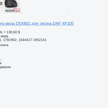
его вида D5X801 для тягача DAF XF105
DL
≈ 138,60 $
 вида
1, 1781902, 1644317 1952141
ceava
L.
ne
одавцом