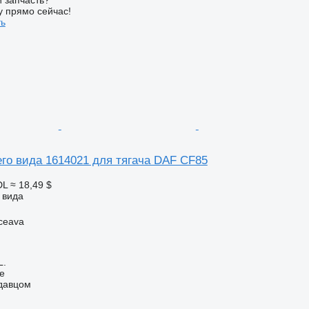
у прямо сейчас!
ть
его вида 1614021 для тягача DAF CF85
DL
≈ 18,49 $
 вида
ceava
L.
ne
одавцом