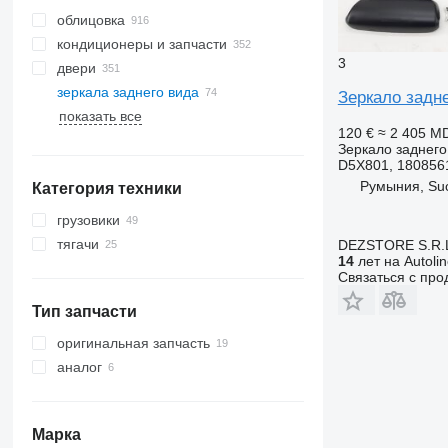
облицовка
кондиционеры и запчасти
3
двери
шланги кондиционера
зеркала заднего вида
радиаторы кондиционера
боковые стекла
Зеркало задн
показать все
компрессоры кондиционера
панорамные крыши
120 €
≈ 2 405 M
автокондиционеры
лобовые стекла
Зеркало заднего
фильтры-осушители
D5X801, 180856
кондиционера
Румыния, Su
Категория техники
другие запчасти кондиционера
грузовики
тягачи
DEZSTORE S.R.
14
лет на Autoli
Связаться с пр
Тип запчасти
оригинальная запчасть
аналог
Марка