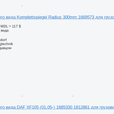
го вида Komplettspiegel Radius 300mm 1669573 для груз
9 MDL
≈ 117 $
 вида
dorf
gtechnik
одавцом
го вида DAF XF105 (01.05-) 1685330 1812861 для грузов