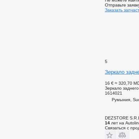
Отправьте заявк
Заказать запчас
5
Зеркало задн
16 €
≈ 320,70 M
Зеркало заднего
1614021
Румыния, Su
DEZSTORE S.R.
14
лет на Autoli
Связаться с пр