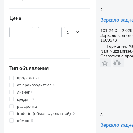
Румыния
2
Нидерланды
Цена
Зеркало задне
Эстония
Испания
101,24 €
≈ 2 02
–
Польша
Зеркало заднего
1669573
Бельгия
Германия, Alt
Германия
Nart Nutzfahrzeu
Связаться с пр
Тип объявления
продажа
от производителя
лизинг
кредит
рассрочка
trade-in (обмен с доплатой)
3
обмен
Зеркало задне