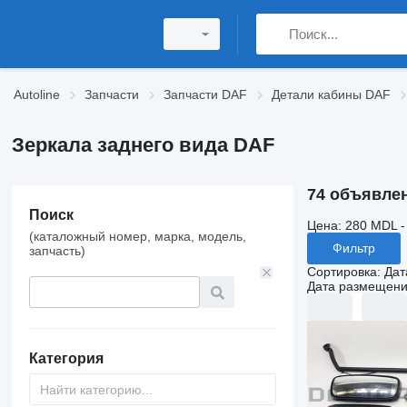
Autoline
Запчасти
Запчасти DAF
Детали кабины DAF
Зеркала заднего вида DAF
74 объявле
Поиск
Цена:
280 MDL -
(каталожный номер, марка, модель,
Фильтр
запчасть)
Сортировка
:
Дат
Дата размещен
Категория