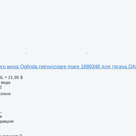
го вида Oglinda retrovizoare mare 1689348 для тягача D
DL
≈ 21,95 $
 вида
2
ceava
L.
ne
одавцом
 запчасть?