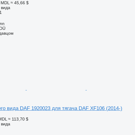
0 MDL
≈ 45,66 $
 вида
1
inn
 OÜ
одавцом
го вида DAF 1920023 для тягача DAF XF106 (2014-)
 MDL
≈ 113,70 $
 вида