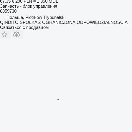
67,35 €
290 PLN
≈ 1 350 MDL
Запчасть - блок управления
8859730
Польша, Piotrków Trybunalski
QINDITO SPÓŁKA Z OGRANICZONĄ ODPOWIEDZIALNOŚCIĄ
Связаться с продавцом