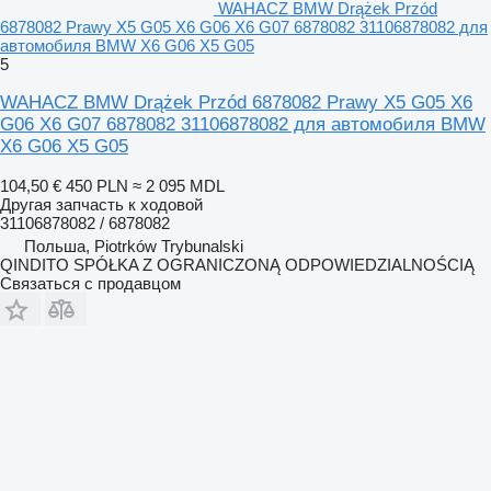
WAHACZ BMW Drążek Przód
6878082 Prawy X5 G05 X6 G06 X6 G07 6878082 31106878082 для
автомобиля BMW X6 G06 X5 G05
5
WAHACZ BMW Drążek Przód 6878082 Prawy X5 G05 X6
G06 X6 G07 6878082 31106878082 для автомобиля BMW
X6 G06 X5 G05
104,50 €
450 PLN
≈ 2 095 MDL
Другая запчасть к ходовой
31106878082 / 6878082
Польша, Piotrków Trybunalski
QINDITO SPÓŁKA Z OGRANICZONĄ ODPOWIEDZIALNOŚCIĄ
Связаться с продавцом