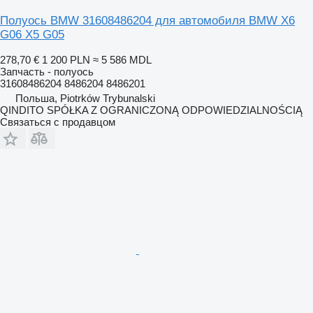
Полуось BMW 31608486204 для автомобиля BMW X6
G06 X5 G05
278,70 €
1 200 PLN
≈ 5 586 MDL
Запчасть - полуось
31608486204 8486204 8486201
Польша, Piotrków Trybunalski
QINDITO SPÓŁKA Z OGRANICZONĄ ODPOWIEDZIALNOŚCIĄ
Связаться с продавцом