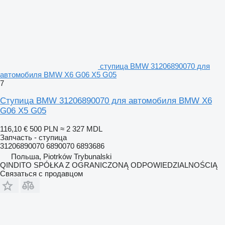
ступица BMW 31206890070 для
автомобиля BMW X6 G06 X5 G05
7
Ступица BMW 31206890070 для автомобиля BMW X6
G06 X5 G05
116,10 €
500 PLN
≈ 2 327 MDL
Запчасть - ступица
31206890070 6890070 6893686
Польша, Piotrków Trybunalski
QINDITO SPÓŁKA Z OGRANICZONĄ ODPOWIEDZIALNOŚCIĄ
Связаться с продавцом