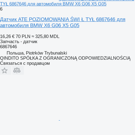
TYŁ 6867646 для автомобиля BMW X6 G06 X5 G05
6
Датчик ATE POZIOMOWANIA ŚWI Ł TYŁ 6867646 для
автомобиля BMW X6 G06 X5 G05
16,26 €
70 PLN
≈ 325,80 MDL
Запчасть - датчик
6867646
Польша, Piotrków Trybunalski
QINDITO SPÓŁKA Z OGRANICZONĄ ODPOWIEDZIALNOŚCIĄ
Связаться с продавцом