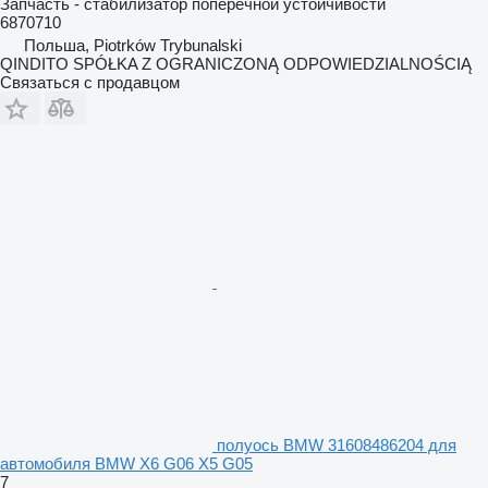
Запчасть - стабилизатор поперечной устойчивости
6870710
Польша, Piotrków Trybunalski
QINDITO SPÓŁKA Z OGRANICZONĄ ODPOWIEDZIALNOŚCIĄ
Связаться с продавцом
полуось BMW 31608486204 для
автомобиля BMW X6 G06 X5 G05
7