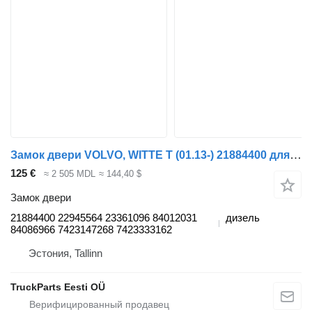
Замок двери VOLVO, WITTE T (01.13-) 21884400 для тягача Renault T (2013-)
125 €
≈ 2 505 MDL
≈ 144,40 $
Замок двери
21884400 22945564 23361096 84012031
дизель
84086966 7423147268 7423333162
Эстония, Tallinn
TruckParts Eesti OÜ