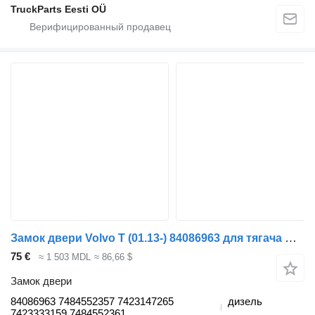
TruckParts Eesti OÜ
Замок двери Volvo T (01.13-) 84086963 для тягача Renault T (2013-)
75 €
≈ 1 503 MDL
≈ 86,66 $
Замок двери
84086963 7484552357 7423147265
дизель
7423333159 7484552361