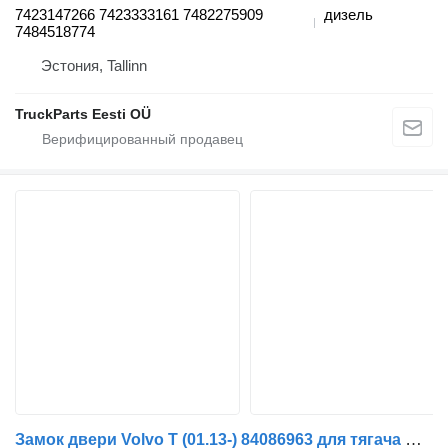
7423147266 7423333161 7482275909
дизель
7484518774
Эстония, Tallinn
TruckParts Eesti OÜ
Замок двери Volvo T (01.13-) 84086963 для тягача Renault T (2013-)