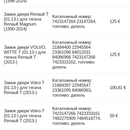
(1996-2014)
Замок двери Renault T
Каталожный номер:
(01.13-) для тягача
7423147264 23147264,
125 €
Renault Magnum
топливо: дизель
(1990-2014)
Каталожный номер:
Замок двери VOLVO,
21884400 22945564
WITTE T (01.13-) для
23361096 84012031
125 €
тягача Renault T
84086966 7423147268
(2013-)
7423333162, топливо:
дизель
Каталожный номер:
Замок двери Volvo T
21884397 22945547
(01.13-) для тягача
100,81 €
23361095 84086963,
Renault T (2013-)
топливо: дизель
Каталожный номер:
Замок двери Volvo T
7423147266 7423333161
(01.13-) для тягача
50 €
7482275909 7484518774,
Renault T (2013-)
топливо: дизель