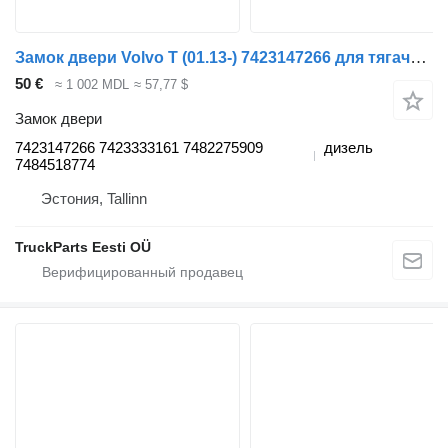
Замок двери Volvo T (01.13-) 7423147266 для тягача Renault T (2013-)
50 €
≈ 1 002 MDL
≈ 57,77 $
Замок двери
7423147266 7423333161 7482275909
дизель
7484518774
Эстония, Tallinn
TruckParts Eesti OÜ