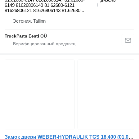
6149 81626806149 81.62680-6121
81626806121 81626806143 81.62680...
Эстония, Tallinn
TruckParts Eesti OÜ
Замок двери WEBER-HYDRAULIK TGS 18.400 (01.07-) 81618516030 для тягача MAN TGL, TGM, TGS, TGX (2005-2021)