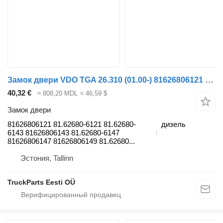
Замок двери VDO TGA 26.310 (01.00-) 81626806121 для тягача MAN 4-series, TGA (1993-2009)
40,32 €
≈ 808,20 MDL
≈ 46,59 $
Замок двери
81626806121 81.62680-6121 81.62680-
дизель
6143 81626806143 81.62680-6147
81626806147 81626806149 81.62680...
Эстония, Tallinn
TruckParts Eesti OÜ