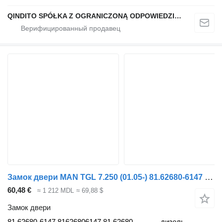
QINDITO SPÓŁKA Z OGRANICZONĄ ODPOWIEDZIALNOŚCIĄ
Замок двери MAN TGL 7.250 (01.05-) 81.62680-6147 для тягача MAN TGL, TGM, TGS, TGX (2005-2021)
60,48 €
≈ 1 212 MDL
≈ 69,88 $
Замок двери
81.62680-6147 81626806147 81.62680-
дизель