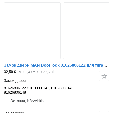
Замок двери MAN Door lock 81626806122 для тягача MAN TGX 26.360 6X2
32,50 €
≈ 651,40 MDL
≈ 37,55 $
Замок двери
81626806122 81626806142, 81626806146,
81626806148
Эстония, Kõrveküla
TSvaruosad