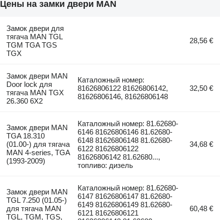
Цены на замки двери MAN
Замок двери для
тягача MAN TGL
28,56 €
TGM TGA TGS
TGX
Замок двери MAN
Каталожный номер:
Door lock для
81626806122 81626806142,
32,50 €
тягача MAN TGX
81626806146, 81626806148
26.360 6X2
Каталожный номер: 81.62680-
Замок двери MAN
6146 81626806146 81.62680-
TGA 18.310
6148 81626806148 81.62680-
(01.00-) для тягача
34,68 €
6122 81626806122
MAN 4-series, TGA
81626806142 81.62680...,
(1993-2009)
топливо: дизель
Каталожный номер: 81.62680-
Замок двери MAN
6147 81626806147 81.62680-
TGL 7.250 (01.05-)
6149 81626806149 81.62680-
для тягача MAN
60,48 €
6121 81626806121
TGL, TGM, TGS,