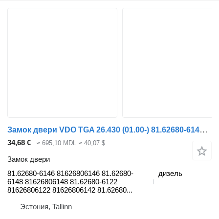
Замок двери VDO TGA 26.430 (01.00-) 81.62680-6146 для тягача MAN 4-series, TGA (1993-2009)
34,68 €
≈ 695,10 MDL
≈ 40,07 $
Замок двери
81.62680-6146 81626806146 81.62680-
дизель
6148 81626806148 81.62680-6122
81626806122 81626806142 81.62680...
Эстония, Tallinn