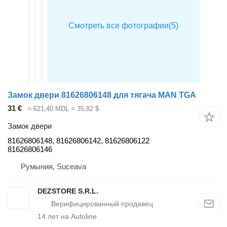
Замок двери 81626806148 для тягача MAN TGA
31 €
≈ 621,40 MDL
≈ 35,82 $
Замок двери
81626806148, 81626806142, 81626806122
81626806146
Румыния, Suceava
DEZSTORE S.R.L.
14
лет на Autoline