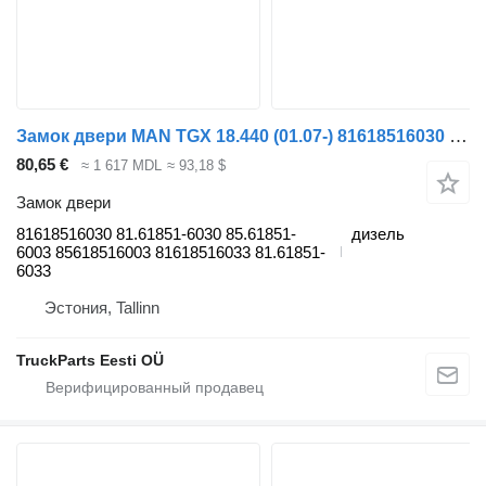
Замок двери MAN TGX 18.440 (01.07-) 81618516030 для тягача MAN TGL, TGM, TGS, TGX (2005-2021)
80,65 €
≈ 1 617 MDL
≈ 93,18 $
Замок двери
81618516030 81.61851-6030 85.61851-
дизель
6003 85618516003 81618516033 81.61851-
6033
Эстония, Tallinn
TruckParts Eesti OÜ