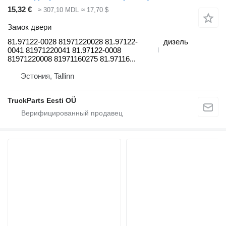
15,32 €
≈ 307,10 MDL
≈ 17,70 $
Замок двери
81.97122-0028 81971220028 81.97122-
дизель
0041 81971220041 81.97122-0008
81971220008 81971160275 81.97116...
Эстония, Tallinn
TruckParts Eesti OÜ