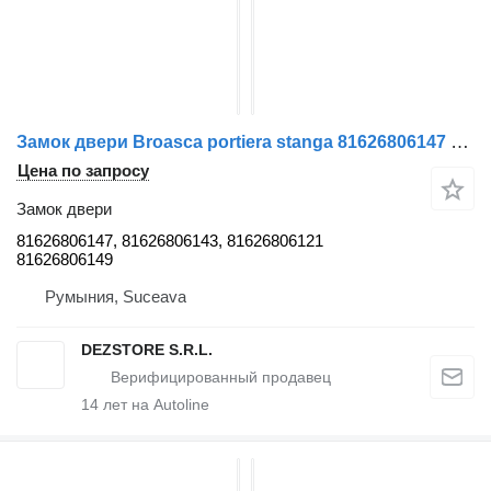
Замок двери Broasca portiera stanga 81626806147 для тягача MAN TGX
Цена по запросу
Замок двери
81626806147, 81626806143, 81626806121
81626806149
Румыния, Suceava
DEZSTORE S.R.L.
14
лет на Autoline