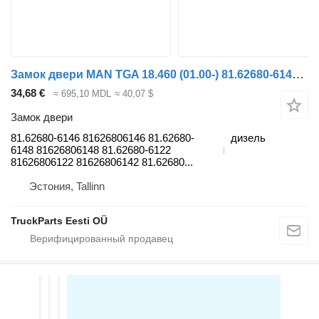
Замок двери MAN TGA 18.460 (01.00-) 81.62680-6146 для тягача MAN 4-series, TGA (1993-2009)
34,68 €
≈ 695,10 MDL
≈ 40,07 $
Замок двери
81.62680-6146 81626806146 81.62680-
дизель
6148 81626806148 81.62680-6122
81626806122 81626806142 81.62680...
Эстония, Tallinn
TruckParts Eesti OÜ