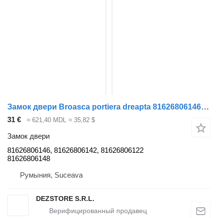
Замок двери Broasca portiera dreapta 81626806146 для тягача MAN TGX
31 €
≈ 621,40 MDL
≈ 35,82 $
Замок двери
81626806146, 81626806142, 81626806122
81626806148
Румыния, Suceava
DEZSTORE S.R.L.