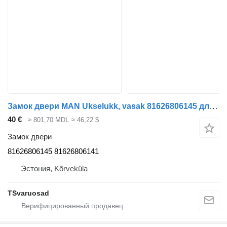
Замок двери MAN Ukselukk, vasak 81626806145 для тягача MAN
40 €
≈ 801,70 MDL
≈ 46,22 $
Замок двери
81626806145 81626806141
Эстония, Kõrveküla
TSvaruosad