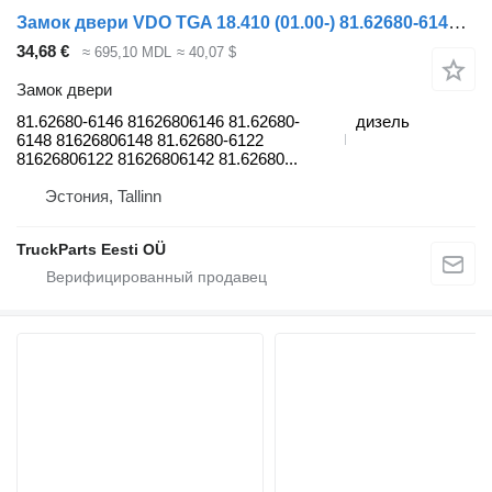
Замок двери VDO TGA 18.410 (01.00-) 81.62680-6146 для тягача MAN 4-series, TGA (1993-2009)
34,68 €
≈ 695,10 MDL
≈ 40,07 $
Замок двери
81.62680-6146 81626806146 81.62680-
дизель
6148 81626806148 81.62680-6122
81626806122 81626806142 81.62680...
Эстония, Tallinn
TruckParts Eesti OÜ