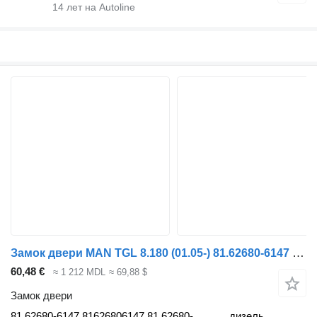
14
лет на Autoline
Замок двери MAN TGL 8.180 (01.05-) 81.62680-6147 для тягача MAN TGL, TGM, TGS, TGX (2005-2021)
60,48 €
≈ 1 212 MDL
≈ 69,88 $
Замок двери
81.62680-6147 81626806147 81.62680-
дизель