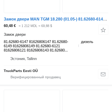
Замок двери MAN TGM 18.280 (01.05-) 81.62680-6147 для тягача MAN TGL, TGM, TGS, TGX (2005-2021)
60,48 €
≈ 1 212 MDL
≈ 69,88 $
Замок двери
81.62680-6147 81626806147 81.62680-
дизель
6149 81626806149 81.62680-6121
81626806121 81626806143 81.62680...
Эстония, Tallinn
TruckParts Eesti OÜ