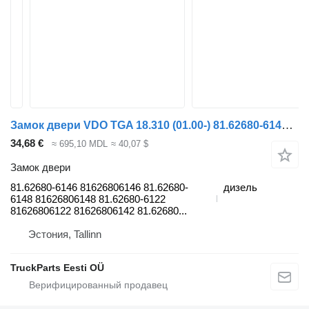
Замок двери VDO TGA 18.310 (01.00-) 81.62680-6146 для тягача MAN 4-series, TGA (1993-2009)
34,68 €
≈ 695,10 MDL
≈ 40,07 $
Замок двери
81.62680-6146 81626806146 81.62680-
дизель
6148 81626806148 81.62680-6122
81626806122 81626806142 81.62680...
Эстония, Tallinn
TruckParts Eesti OÜ