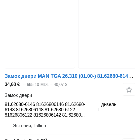
Замок двери MAN TGA 26.310 (01.00-) 81.62680-6146 для тягача MAN 4-series, TGA (1993-2009)
34,68 €
≈ 695,10 MDL
≈ 40,07 $
Замок двери
81.62680-6146 81626806146 81.62680-
дизель
6148 81626806148 81.62680-6122
81626806122 81626806142 81.62680...
Эстония, Tallinn