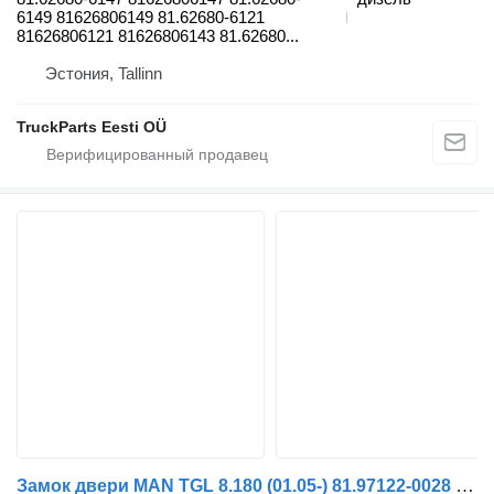
6149 81626806149 81.62680-6121
81626806121 81626806143 81.62680...
Эстония, Tallinn
TruckParts Eesti OÜ
Замок двери MAN TGL 8.180 (01.05-) 81.97122-0028 для тягача MAN TGL, TGM, TGS, TGX (2005-2021)