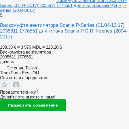
вискомуфта вентилятора Scania P-
Series (01.04-12.17) 2035611 1776551 для тягача Scania P,G,R,T-
series (2004-2017)
5
Вискомуфта вентилятора Scania P-Series (01.04-12.17)
2035611 1776551 для тягача Scania P,G,R,T-series (2004-
2017)
198,39 €
≈ 3 976 MDL
≈ 229,20 $
Вискомуфта вентилятора
2035611 1776551
дизель
Эстония, Tallinn
TruckParts Eesti OÜ
Связаться с продавцом
Продаете технику?
Делайте это вместе с нами!
Разместить объявление