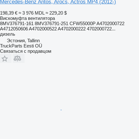
Mercedes-Benz Antos, Arocs, Actros MP4 (2012-)
198,39 €
≈ 3 976 MDL
≈ 229,20 $
Вискомуфта вентилятора
8MV376791-161 8MV376791-251 CFW55000P A4702000722
A4712050606 A4702000522 A4702000222 4702000722...
дизель
Эстония, Tallinn
TruckParts Eesti OÜ
Связаться с продавцом