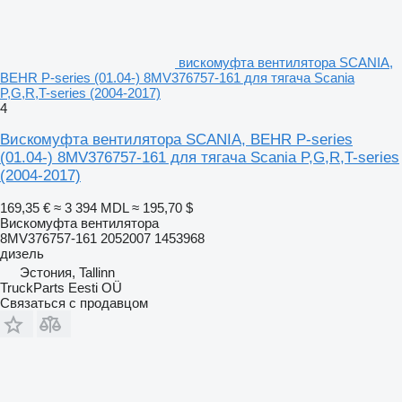
вискомуфта вентилятора SCANIA,
BEHR P-series (01.04-) 8MV376757-161 для тягача Scania
P,G,R,T-series (2004-2017)
4
Вискомуфта вентилятора SCANIA, BEHR P-series
(01.04-) 8MV376757-161 для тягача Scania P,G,R,T-series
(2004-2017)
169,35 €
≈ 3 394 MDL
≈ 195,70 $
Вискомуфта вентилятора
8MV376757-161 2052007 1453968
дизель
Эстония, Tallinn
TruckParts Eesti OÜ
Связаться с продавцом