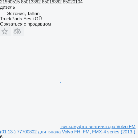
21990515 85013392 85019392 85020104
дизель
Эстония, Tallinn
TruckParts Eesti OÜ
Связаться с продавцом
вискомуфта вентилятора Volvo FM
(01.13-) 77700802 для тягача Volvo FH, FM, FMX-4 series (2013-)
6