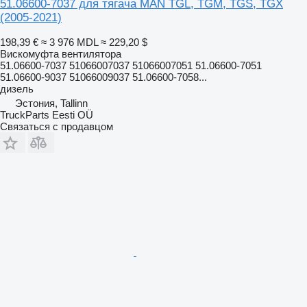
51.06600-7037 для тягача MAN TGL, TGM, TGS, TGX
(2005-2021)
198,39 €
≈ 3 976 MDL
≈ 229,20 $
Вискомуфта вентилятора
51.06600-7037 51066007037 51066007051 51.06600-7051
51.06600-9037 51066009037 51.06600-7058...
дизель
Эстония, Tallinn
TruckParts Eesti OÜ
Связаться с продавцом