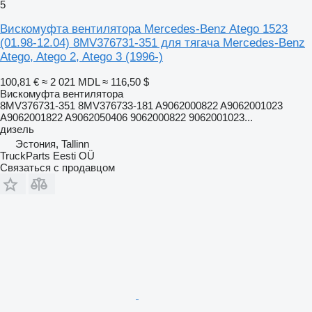
5
Вискомуфта вентилятора Mercedes-Benz Atego 1523
(01.98-12.04) 8MV376731-351 для тягача Mercedes-Benz
Atego, Atego 2, Atego 3 (1996-)
100,81 €
≈ 2 021 MDL
≈ 116,50 $
Вискомуфта вентилятора
8MV376731-351 8MV376733-181 A9062000822 A9062001023
A9062001822 A9062050406 9062000822 9062001023...
дизель
Эстония, Tallinn
TruckParts Eesti OÜ
Связаться с продавцом