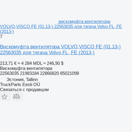
вискомуфта вентилятора
VOLVO,VISCO FE (01.13-) 22563035 для тягача Volvo FL, FE
(2013-)
7
Вискомуфта вентилятора VOLVO,VISCO FE (01.13-)
22563035 для тягача Volvo FL, FE (2013-)
213,71 €
≈ 4 284 MDL
≈ 246,90 $
Вискомуфта вентилятора
22563035 21983184 22866820 85021098
Эстония, Tallinn
TruckParts Eesti OÜ
Связаться с продавцом