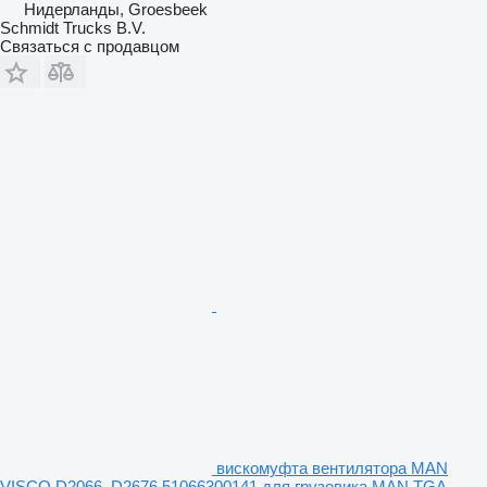
Нидерланды, Groesbeek
Schmidt Trucks B.V.
Связаться с продавцом
вискомуфта вентилятора MAN
VISCO D2066, D2676 51066300141 для грузовика MAN TGA,