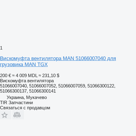
1
Вискомуфта вентилятора MAN 51066007040 для
грузовика MAN TGX
200 €
≈ 4 009 MDL
≈ 231,10 $
Вискомуфта вентилятора
51066007040, 51066007052, 51066007059, 51066300122,
51066300137, 51066300141
Украина, Мукачево
TIR Запчастини
Связаться с продавцом