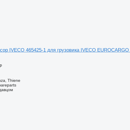
сор IVECO 465425-1 для грузовика IVECO EUROCARGO
р
nza, Thiene
pareparts
одавцом