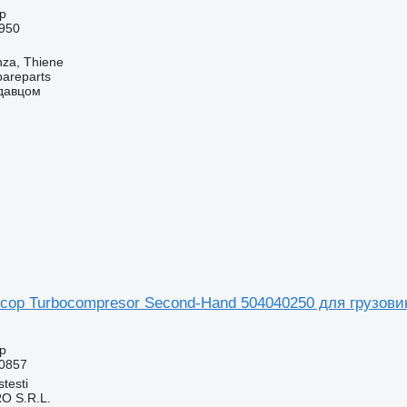
р
950
nza, Thiene
pareparts
одавцом
сор Turbocompresor Second-Hand 504040250 для грузов
р
90857
testi
O S.R.L.