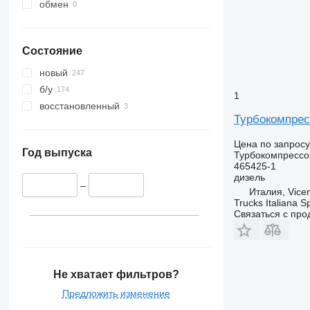
обмен
Состояние
новый
б/у
1
восстановленный
Турбокомпрес
Цена по запросу
Год выпуска
Турбокомпрессо
465425-1
дизель
–
Италия, Vice
Trucks Italiana S
Связаться с пр
Не хватает фильтров?
Предложить изменение