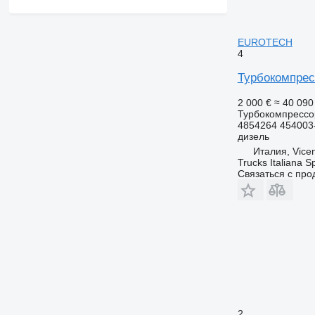
EUROTECH
4
Турбокомпрес
2 000 €
≈ 40 09
Турбокомпрессо
4854264 454003
дизель
Италия, Vice
Trucks Italiana S
Связаться с пр
2