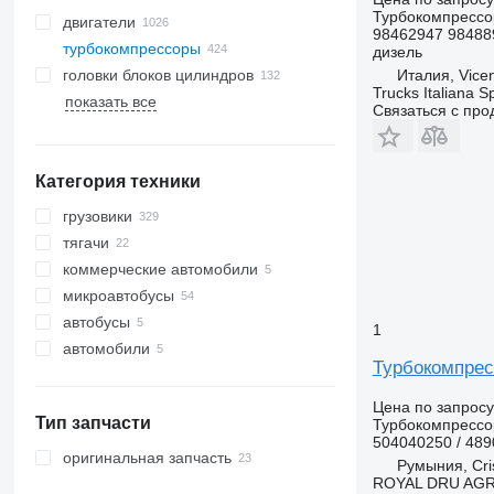
Турбокомпрессо
двигатели
98462947 98488
турбокомпрессоры
дизель
Италия, Vice
головки блоков цилиндров
Trucks Italiana S
показать все
Связаться с пр
Категория техники
грузовики
тягачи
коммерческие автомобили
микроавтобусы
автобусы
1
автомобили
Турбокомпрес
Цена по запросу
Тип запчасти
Турбокомпрессо
504040250 / 48
оригинальная запчасть
Румыния, Cris
ROYAL DRU AGR