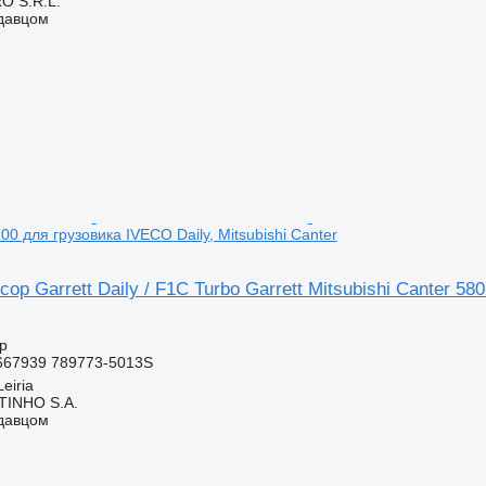
O S.R.L.
одавцом
0 для грузовика IVECO Daily, Mitsubishi Canter
ор Garrett Daily / F1C Turbo Garrett Mitsubishi Canter 58
р
67939 789773-5013S
eiria
TINHO S.A.
одавцом