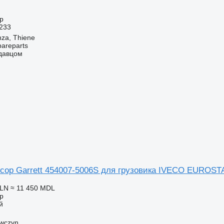
р
233
nza, Thiene
pareparts
одавцом
сор Garrett 454007-5006S для грузовика IVECO EUROST
PLN
≈ 11 450 MDL
р
й
awczyn