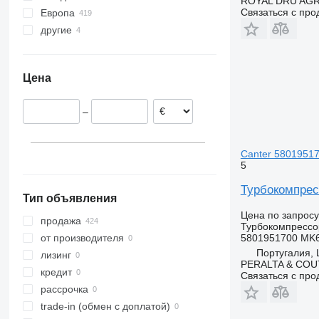
ROYAL DRU AGR
Связаться с пр
Европа
LK
Megane
Tiguan
S-series
другие
Румыния
O-series
Midliner
Touran
XC
Испания
Украина
S-Class
Midlum
Transporter
Италия
Sprinter
Premium
Цена
Литва
Travego
Scenic
Португалия
Unimog
T-series
–
Польша
Vito
Trafic
Эстония
Латвия
Canter 580195170
5
показать все
Турбокомпресс
Тип объявления
Цена по запросу
продажа
Турбокомпрессо
5801951700 MK6
от производителя
Португалия, L
лизинг
PERALTA & COU
кредит
Связаться с пр
рассрочка
trade-in (обмен с доплатой)