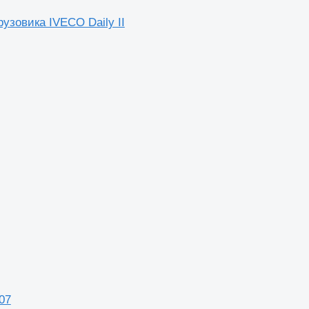
узовика IVECO Daily II
07