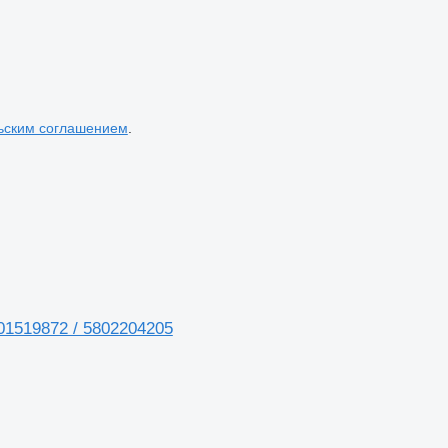
ьским соглашением
.
01519872 / 5802204205