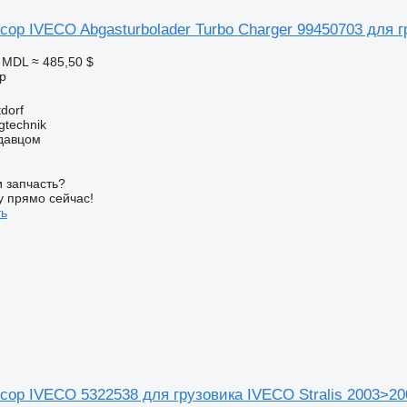
ор IVECO Abgasturbolader Turbo Charger 99450703 для гр
3 MDL
≈ 485,50 $
р
dorf
gtechnik
одавцом
 запчасть?
у прямо сейчас!
ть
сор IVECO 5322538 для грузовика IVECO Stralis 2003>20