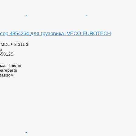
сор 4854264 для грузовика IVECO EUROTECH
0 MDL
≈ 2 311 $
р
-5012S
nza, Thiene
pareparts
одавцом