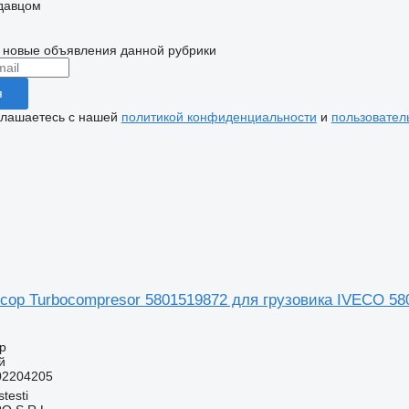
одавцом
 новые объявления данной рубрики
я
глашаетесь с нашей
политикой конфиденциальности
и
пользовател
сор Turbocompresor 5801519872 для грузовика IVECO 58
р
й
02204205
testi