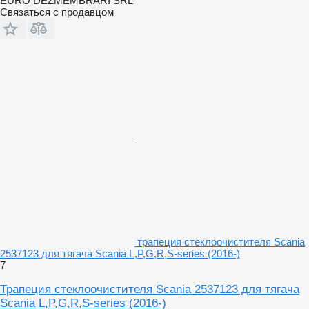
EURO DEZMEMBRARI SRL
Связаться с продавцом
трапеция стеклоочистителя Scania
2537123 для тягача Scania L,P,G,R,S-series (2016-)
7
Трапеция стеклоочистителя Scania 2537123 для тягача
Scania L,P,G,R,S-series (2016-)