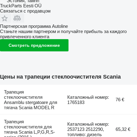
Эстония, Tallinn
TruckParts Eesti OÜ
Связаться с продавцом
Партнерская программа Autoline
Станьте нашим партнером и получайте прибыль за каждого
привлеченного клиента
Смотреть предложение
Цены на трапеции стеклоочистителя Scania
Трапеция
стеклоочистителя
Каталожный номер:
76 €
Ansamblu stergatoare для
1765183
тягача Scania MODEL R
Трапеция
Каталожный номер:
стеклоочистителя для
2537123 2512290,
65,32 €
тягача Scania L,P,G,R,S-
топливо: дизель