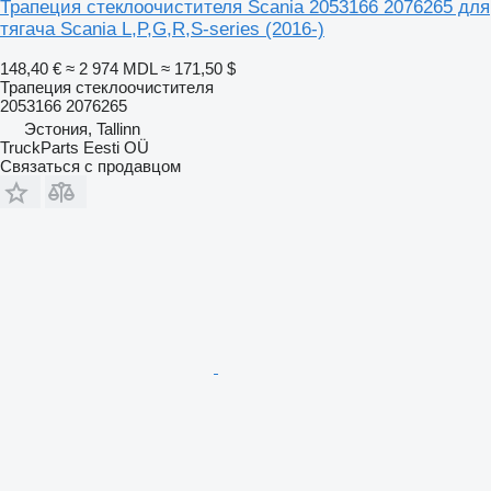
Трапеция стеклоочистителя Scania 2053166 2076265 для
тягача Scania L,P,G,R,S-series (2016-)
148,40 €
≈ 2 974 MDL
≈ 171,50 $
Трапеция стеклоочистителя
2053166 2076265
Эстония, Tallinn
TruckParts Eesti OÜ
Связаться с продавцом