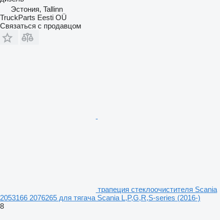
Эстония, Tallinn
TruckParts Eesti OÜ
Связаться с продавцом
трапеция стеклоочистителя Scania
2053166 2076265 для тягача Scania L,P,G,R,S-series (2016-)
8