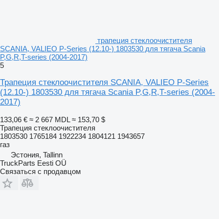
трапеция стеклоочистителя
SCANIA, VALIEO P-Series (12.10-) 1803530 для тягача Scania
P,G,R,T-series (2004-2017)
5
Трапеция стеклоочистителя SCANIA, VALIEO P-Series
(12.10-) 1803530 для тягача Scania P,G,R,T-series (2004-
2017)
133,06 €
≈ 2 667 MDL
≈ 153,70 $
Трапеция стеклоочистителя
1803530 1765184 1922234 1804121 1943657
газ
Эстония, Tallinn
TruckParts Eesti OÜ
Связаться с продавцом