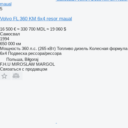
maual
5
Volvo FL 360 KM 6x4 resor maual
16 500 €
≈ 330 700 MDL
≈ 19 060 $
Самосвал
1994
650 000 км
Мощность
360 л.с. (265 кВт)
Топливо
дизель
Колесная формула
6x4
Подвеска
рессора/рессора
Польша, Biłgoraj
F.H.U MIROSLAW MARGOL
Связаться с продавцом