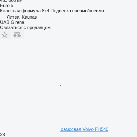
435 000 км
Euro 5
Колесная формула
8x4
Подвеска
пневмо/пневмо
Литва, Kaunas
UAB Girena
Связаться с продавцом
самосвал Volvo FH540
23