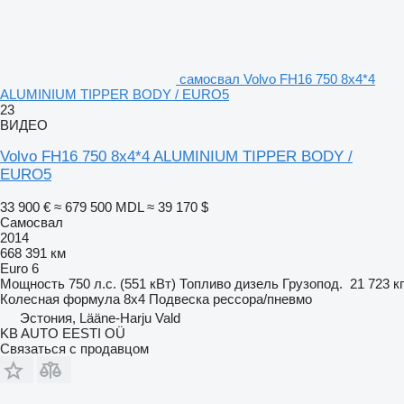
самосвал Volvo FH16 750 8x4*4
ALUMINIUM TIPPER BODY / EURO5
23
ВИДЕО
Volvo FH16 750 8x4*4 ALUMINIUM TIPPER BODY /
EURO5
33 900 €
≈ 679 500 MDL
≈ 39 170 $
Самосвал
2014
668 391 км
Euro 6
Мощность
750 л.с. (551 кВт)
Топливо
дизель
Грузопод.
21 723 кг
Колесная формула
8x4
Подвеска
рессора/пневмо
Эстония, Lääne-Harju Vald
KB AUTO EESTI OÜ
Связаться с продавцом