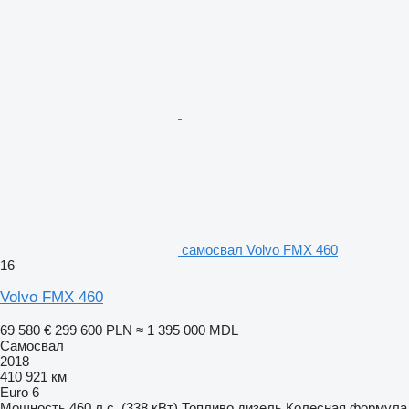
самосвал Volvo FMX 460
16
Volvo FMX 460
69 580 €
299 600 PLN
≈ 1 395 000 MDL
Самосвал
2018
410 921 км
Euro 6
Мощность
460 л.с. (338 кВт)
Топливо
дизель
Колесная формула