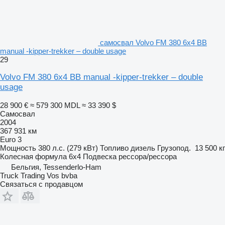
самосвал Volvo FM 380 6x4 BB
manual -kipper-trekker – double usage
29
Volvo FM 380 6x4 BB manual -kipper-trekker – double
usage
28 900 €
≈ 579 300 MDL
≈ 33 390 $
Самосвал
2004
367 931 км
Euro 3
Мощность
380 л.с. (279 кВт)
Топливо
дизель
Грузопод.
13 500 кг
Колесная формула
6x4
Подвеска
рессора/рессора
Бельгия, Tessenderlo-Ham
Truck Trading Vos bvba
Связаться с продавцом