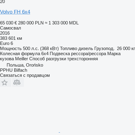
20
Volvo FH 6x4
65 030 €
280 000 PLN
≈ 1 303 000 MDL
Самосвал
2016
383 601 км
Euro 6
Мощность
500 л.с. (368 кВт)
Топливо
дизель
Грузопод.
26 000 кг
Колесная формула
6x4
Подвеска
рессора/рессора
Марка
кузова
Meiller
Способ разгрузки
трехсторонняя
Польша, Orońsko
PPHU Bilfach
Связаться с продавцом