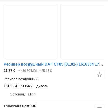
Ресивер воздушный DAF CF85 (01.01-) 1616334 1733546 для тягача DAF LF45, LF55, LF180, CF65, CF75, CF85 (2001-)
21,77 €
≈ 436,30 MDL
≈ 25,15 $
Ресивер воздушный
1616334 1733546
дизель
Эстония, Tallinn
TruckParts Eesti OÜ