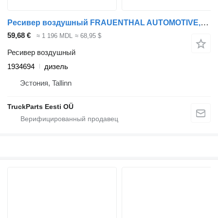
Ресивер воздушный FRAUENTHAL AUTOMOTIVE,DAF CF460 (01.17-) 1934694 для тягача DAF CF450, CF460 (2017-)
59,68 €
≈ 1 196 MDL
≈ 68,95 $
Ресивер воздушный
1934694
дизель
Эстония, Tallinn
TruckParts Eesti OÜ