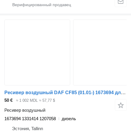
Ресивер воздушный DAF CF85 (01.01-) 1673694 для тягача DAF LF45, LF55, LF180, CF65, CF75, CF85 (2001-)
50 €
≈ 1 002 MDL
≈ 57,77 $
Ресивер воздушный
1673694 1331414 1207058
дизель
Эстония, Tallinn