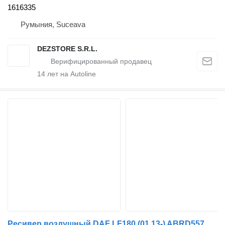
1616335
Румыния, Suceava
DEZSTORE S.R.L.
14
лет на Autoline
Ресивер воздушный DAF LF180 (01.13-) ABRD557 для тягача DAF LF45, LF55, LF180, CF65, CF75, CF85 (2001-)