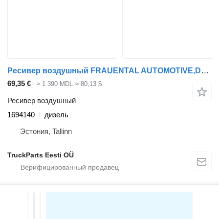
Ресивер воздушный FRAUENTAL AUTOMOTIVE,DAF CF460 (01.17-) 1694140 для тягача DAF CF450, CF460 (2017-)
69,35 €
≈ 1 390 MDL
≈ 80,13 $
Ресивер воздушный
1694140
дизель
Эстония, Tallinn
TruckParts Eesti OÜ