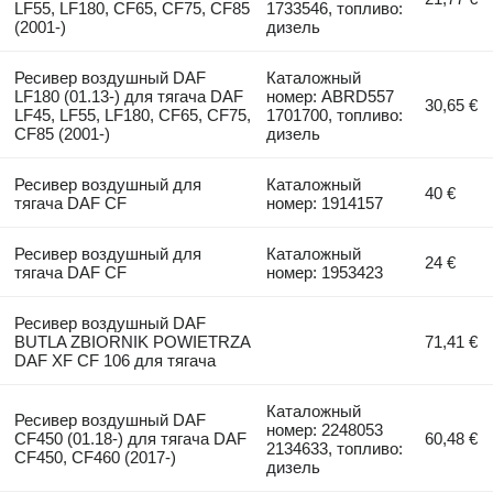
LF55, LF180, CF65, CF75, CF85
1733546, топливо:
(2001-)
дизель
Ресивер воздушный DAF
Каталожный
LF180 (01.13-) для тягача DAF
номер: ABRD557
30,65 €
LF45, LF55, LF180, CF65, CF75,
1701700, топливо:
CF85 (2001-)
дизель
Ресивер воздушный для
Каталожный
40 €
тягача DAF CF
номер: 1914157
Ресивер воздушный для
Каталожный
24 €
тягача DAF CF
номер: 1953423
Ресивер воздушный DAF
BUTLA ZBIORNIK POWIETRZA
71,41 €
DAF XF CF 106 для тягача
Каталожный
Ресивер воздушный DAF
номер: 2248053
CF450 (01.18-) для тягача DAF
60,48 €
2134633, топливо:
CF450, CF460 (2017-)
дизель