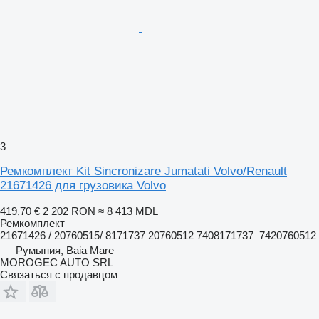
3
Ремкомплект Kit Sincronizare Jumatati Volvo/Renault
21671426 для грузовика Volvo
419,70 €
2 202 RON
≈ 8 413 MDL
Ремкомплект
21671426 / 20760515/ 8171737 20760512 7408171737 7420760512
Румыния, Baia Mare
MOROGEC AUTO SRL
Связаться с продавцом