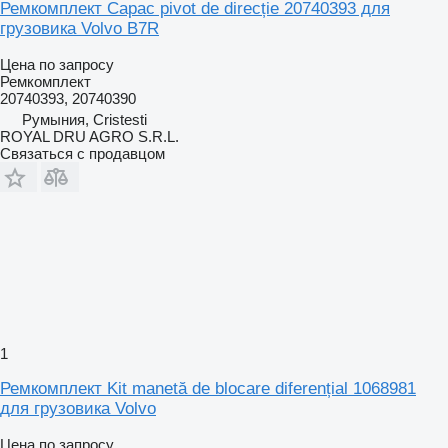
Ремкомплект Capac pivot de direcție 20740393 для
грузовика Volvo B7R
Цена по запросу
Ремкомплект
20740393, 20740390
Румыния, Cristesti
ROYAL DRU AGRO S.R.L.
Связаться с продавцом
1
Ремкомплект Kit manetă de blocare diferențial 1068981
для грузовика Volvo
Цена по запросу