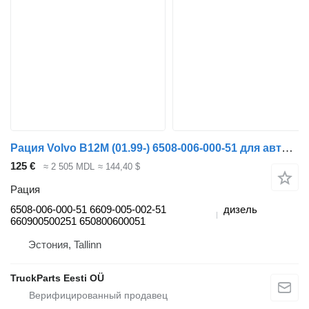
Рация Volvo B12M (01.99-) 6508-006-000-51 для автобуса Volvo B6, B7, B9, B10, B12 bus (1978-2011)
125 €
≈ 2 505 MDL
≈ 144,40 $
Рация
6508-006-000-51 6609-005-002-51
дизель
660900500251 650800600051
Эстония, Tallinn
TruckParts Eesti OÜ