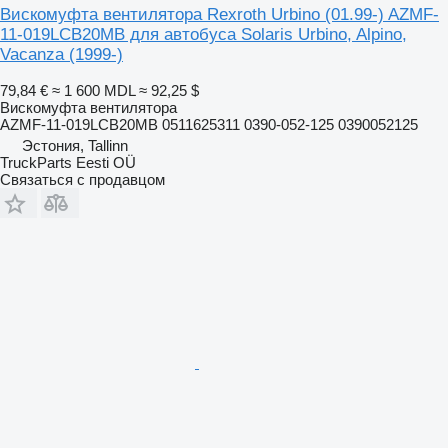
Вискомуфта вентилятора Rexroth Urbino (01.99-) AZMF-
11-019LCB20MB для автобуса Solaris Urbino, Alpino,
Vacanza (1999-)
79,84 €
≈ 1 600 MDL
≈ 92,25 $
Вискомуфта вентилятора
AZMF-11-019LCB20MB 0511625311 0390-052-125 0390052125
Эстония, Tallinn
TruckParts Eesti OÜ
Связаться с продавцом