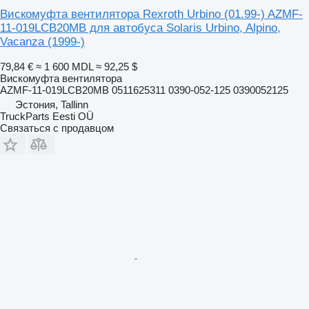
Вискомуфта вентилятора Rexroth Urbino (01.99-) AZMF-
11-019LCB20MB для автобуса Solaris Urbino, Alpino,
Vacanza (1999-)
79,84 €
≈ 1 600 MDL
≈ 92,25 $
Вискомуфта вентилятора
AZMF-11-019LCB20MB 0511625311 0390-052-125 0390052125
Эстония, Tallinn
TruckParts Eesti OÜ
Связаться с продавцом