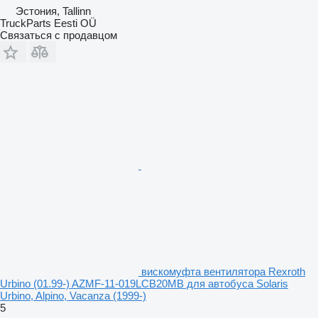
Эстония, Tallinn
TruckParts Eesti OÜ
Связаться с продавцом
вискомуфта вентилятора Rexroth
Urbino (01.99-) AZMF-11-019LCB20MB для автобуса Solaris
Urbino, Alpino, Vacanza (1999-)
5