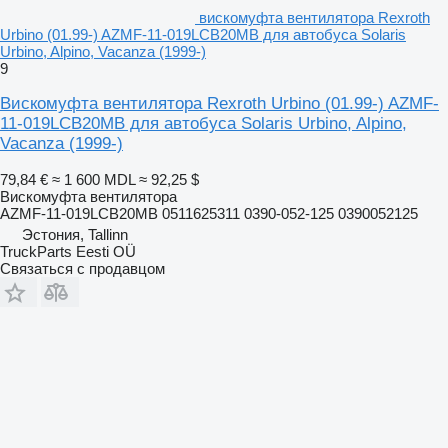
вискомуфта вентилятора Rexroth
Urbino (01.99-) AZMF-11-019LCB20MB для автобуса Solaris
Urbino, Alpino, Vacanza (1999-)
9
Вискомуфта вентилятора Rexroth Urbino (01.99-) AZMF-
11-019LCB20MB для автобуса Solaris Urbino, Alpino,
Vacanza (1999-)
79,84 €
≈ 1 600 MDL
≈ 92,25 $
Вискомуфта вентилятора
AZMF-11-019LCB20MB 0511625311 0390-052-125 0390052125
Эстония, Tallinn
TruckParts Eesti OÜ
Связаться с продавцом