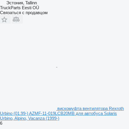
Эстония, Tallinn
TruckParts Eesti OÜ
Связаться с продавцом
вискомуфта вентилятора Rexroth
Urbino (01.99-) AZMF-11-019LCB20MB для автобуса Solaris
Urbino, Alpino, Vacanza (1999-)
6