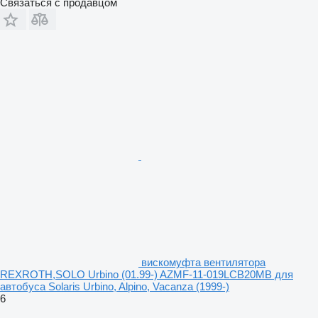
Связаться с продавцом
вискомуфта вентилятора
REXROTH,SOLO Urbino (01.99-) AZMF-11-019LCB20MB для
автобуса Solaris Urbino, Alpino, Vacanza (1999-)
6