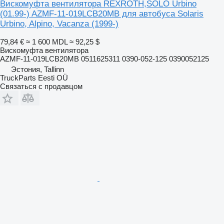
Вискомуфта вентилятора REXROTH,SOLO Urbino
(01.99-) AZMF-11-019LCB20MB для автобуса Solaris
Urbino, Alpino, Vacanza (1999-)
79,84 €
≈ 1 600 MDL
≈ 92,25 $
Вискомуфта вентилятора
AZMF-11-019LCB20MB 0511625311 0390-052-125 0390052125
Эстония, Tallinn
TruckParts Eesti OÜ
Связаться с продавцом