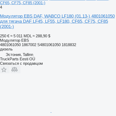
CF65, CF75, CF85 (2001-)
4
Модулятор EBS DAF, WABCO LF180 (01.13-) 4801061050
для тягача DAF LF45, LF55, LF180, CF65, CF75, CF85
(2001-)
250 €
≈ 5 011 MDL
≈ 288,90 $
Модулятор EBS
4801061050 1867002 S4801061050 1818832
дизель
Эстония, Tallinn
TruckParts Eesti OÜ
Связаться с продавцом