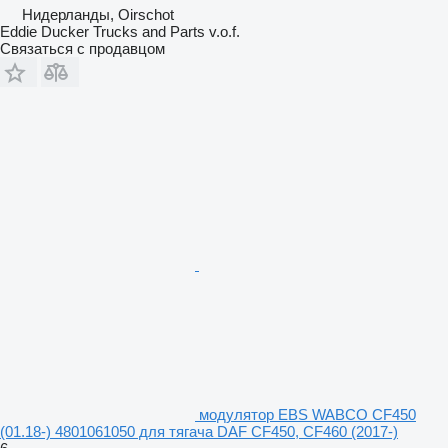
Нидерланды, Oirschot
Eddie Ducker Trucks and Parts v.o.f.
Связаться с продавцом
модулятор EBS WABCO CF450
(01.18-) 4801061050 для тягача DAF CF450, CF460 (2017-)