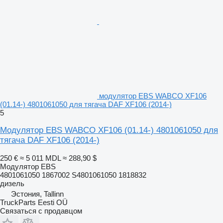
модулятор EBS WABCO XF106
(01.14-) 4801061050 для тягача DAF XF106 (2014-)
5
Модулятор EBS WABCO XF106 (01.14-) 4801061050 для
тягача DAF XF106 (2014-)
250 €
≈ 5 011 MDL
≈ 288,90 $
Модулятор EBS
4801061050 1867002 S4801061050 1818832
дизель
Эстония, Tallinn
TruckParts Eesti OÜ
Связаться с продавцом