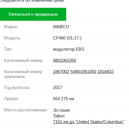
Уведомлять об изменении цены
Связаться с продавцом
Марка:
WABCO
Модель:
CF460 (01.17-)
Тип:
модулятор EBS
Каталожный номер:
4801061050
Каталожный номер
1867002
S4801061050
1818832
оригинала:
Год выпуска:
2017
Пробег:
654 275 км
Место расположения:
Эстония
Tallinn
7151 км до "United States/Columbus"