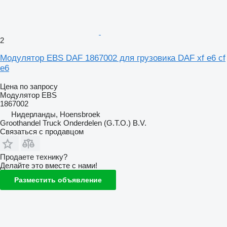
2
Модулятор EBS DAF 1867002 для грузовика DAF xf e6 cf
e6
Цена по запросу
Модулятор EBS
1867002
Нидерланды, Hoensbroek
Groothandel Truck Onderdelen (G.T.O.) B.V.
Связаться с продавцом
Продаете технику?
Делайте это вместе с нами!
Разместить объявление