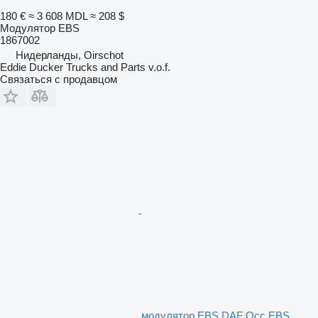
180 €
≈ 3 608 MDL
≈ 208 $
Модулятор EBS
1867002
Нидерланды, Oirschot
Eddie Ducker Trucks and Parts v.o.f.
Связаться с продавцом
модулятор EBS DAF Occ EBS