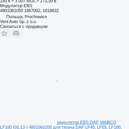
150 €
≈ 3 007 MDL
≈ 173,30 $
Модулятор EBS
4801061050 1867002, 1818832
Польша, Prochowice
Vent Auto Sp. z o.o.
Связаться с продавцом
модулятор EBS DAF, WABCO
LF180 (01.13-) 4801061050 для тягача DAF LF45, LF55, LF180,