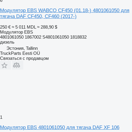
6
Модулятор EBS WABCO CF450 (01.18-) 4801061050 для
тягача DAF CF450, CF460 (2017-)
250 €
≈ 5 011 MDL
≈ 288,90 $
Модулятор EBS
4801061050 1867002 S4801061050 1818832
дизель
Эстония, Tallinn
TruckParts Eesti OÜ
Связаться с продавцом
1
Модулятор EBS 4801061050 для тягача DAF XF 106