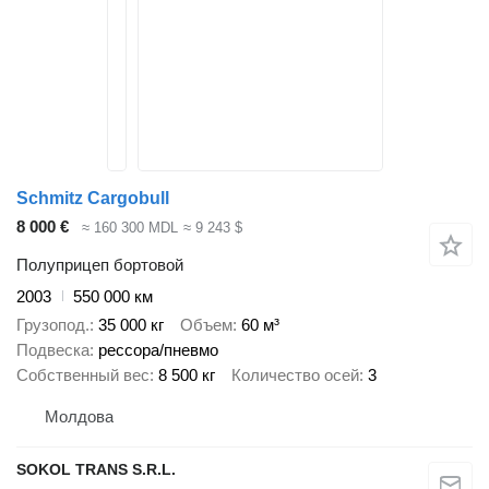
Schmitz Cargobull
8 000 €
≈ 160 300 MDL
≈ 9 243 $
Полуприцеп бортовой
2003
550 000 км
Грузопод.
35 000 кг
Объем
60 м³
Подвеска
рессора/пневмо
Собственный вес
8 500 кг
Количество осей
3
Молдова
SOKOL TRANS S.R.L.