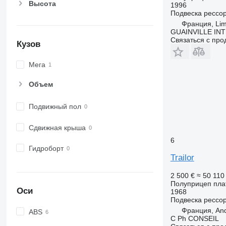
Высота
1996
Подвеска
рессо
Франция, Li
GUAINVILLE IN
Связаться с пр
Кузов
Мега
Объем
Подвижный пол
Сдвижная крыша
6
Гидроборт
Trailor
2 500 €
≈ 50 11
Полуприцеп пл
Оси
1968
Подвеска
рессо
Франция, And
ABS
C Ph CONSEIL