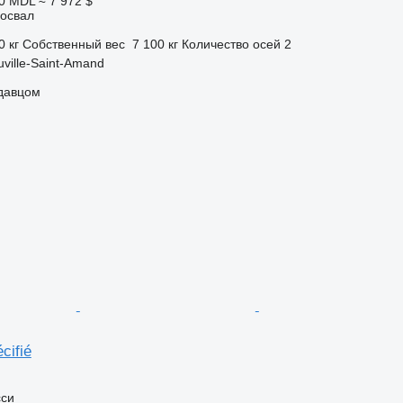
00 MDL
≈ 7 972 $
освал
0 кг
Собственный вес
7 100 кг
Количество осей
2
ville-Saint-Amand
одавцом
cifié
сси