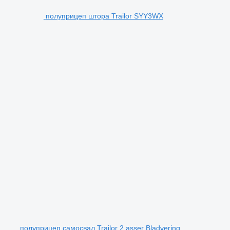
полуприцеп штора Trailor SYY3WX
полуприцеп самосвал Trailor 2 asser Bladvering