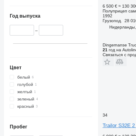
6 500 €
≈ 130 3
Полуприцеп сам
1992
Год выпуска
Грузопод.
28 01
Нидерланды,
–
Dingemanse Truck
21
год на Autolin
Связаться с пр
Цвет
белый
голубой
желтый
зеленый
красный
34
Trailor S32E 
Пробег