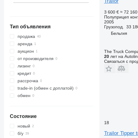
Trailor
Румыния
3 600 €
≈ 72 16
Венгрия
Полуприцеп кон
показать все
2005
Тип объявления
Грузопод.
33 18
Бельгия
продажа
аренда
аукцион
The Truck Comp
20
лет на Autoli
от производителя
Связаться с пр
лизинг
кредит
рассрочка
trade-in (обмен с доплатой)
обмен
Состояние
18
новый
Trailor Tipper 
б/у