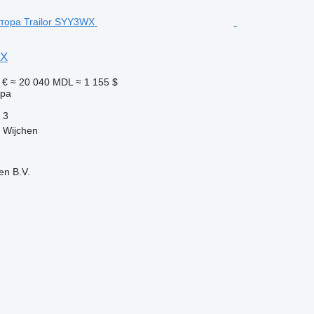
WX
 €
≈ 20 040 MDL
≈ 1 155 $
ора
3
 Wijchen
en B.V.