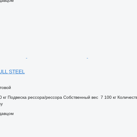
одавцом
FULL STEEL
товой
0 кг
Подвеска
рессора/рессора
Собственный вес
7 100 кг
Количест
hy
одавцом