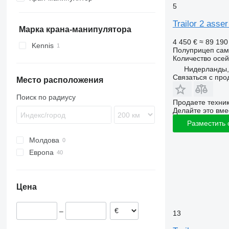
SZ
ZK
TXD
SCS
SZ
47
5
TKS
ZVKA
SGF
VHLO
Trailor 2 asse
SKI
Марка крана-манипулятора
SKO
4 450 €
≈ 89 19
Kennis
Полуприцеп сам
SPR
Количество осей
SW
Нидерланды, 
Связаться с пр
Место расположения
Поиск по радиусу
Продаете техни
Делайте это вме
Разместить
Молдова
Европа
Нидерланды
Франция
Цена
Польша
Германия
–
13
Бельгия
Португалия