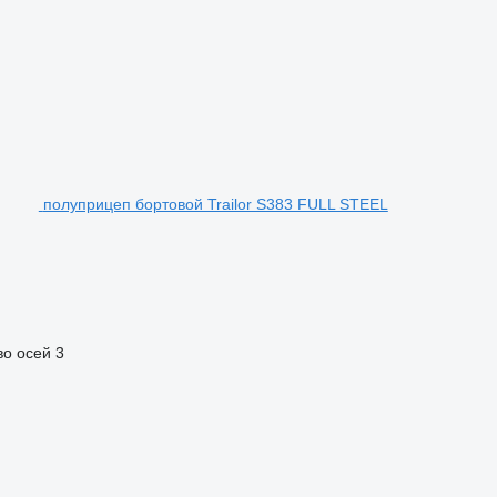
полуприцеп бортовой Trailor S383 FULL STEEL
во осей
3