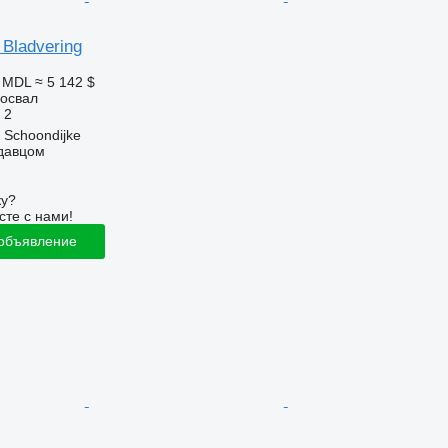
r Bladvering
0 MDL
≈ 5 142 $
освал
2
Schoondijke
одавцом
ку?
сте с нами!
 объявление