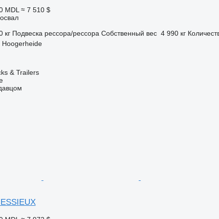
00 MDL
≈ 7 510 $
освал
0 кг
Подвеска
рессора/рессора
Собственный вес
4 990 кг
Количест
 Hoogerheide
s & Trailers
e
одавцом
2 ESSIEUX