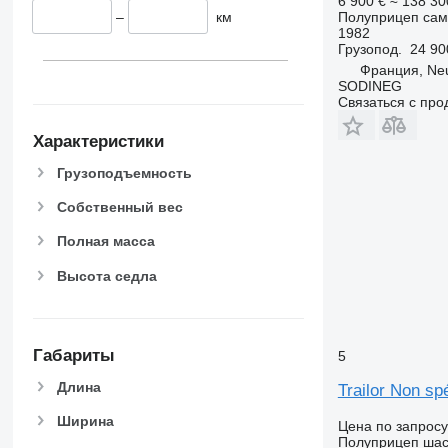
6 900 €
≈ 138 3
–
км
Полуприцеп сам
1982
Грузопод.
24 90
Франция, Neu
SODINEG
Связаться с пр
Характеристики
Грузоподъемность
Собственный вес
Полная масса
Высота седла
Габариты
5
Длина
Trailor Non spé
Ширина
Цена по запросу
Полуприцеп ша