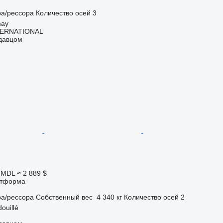
ра/рессора
Количество осей
3
may
TERNATIONAL
одавцом
0 MDL
≈ 2 889 $
атформа
ра/рессора
Собственный вес
4 340 кг
Количество осей
2
ouillé