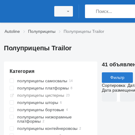
Autoline
Полуприцепы
Полуприцепы Trailor
Полуприцепы Trailor
41 объявле
Категория
Фильтр
полуприцепы самосвалы
Сортировка
:
Дат
полуприцепы платформы
Дата размещен
полуприцепы цистерны
полуприцепы шторы
полуприцепы бортовые
полуприцепы низкорамные
платформы
полуприцепы контейнеровозы