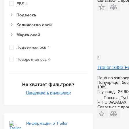
Связаться с пр
EBS
Подвеска
Количество осей
Марка осей
Подъемная ось
9
Поворотная ось
Trailor S383 
Цена по запросу
Полуприцеп бор
Не хватает фильтров?
1989
Грузопод.
26 90
Предложить изменение
Польша, Tyc
F.H.U. AWAMAX
Связаться с пр
Информация о Trailor