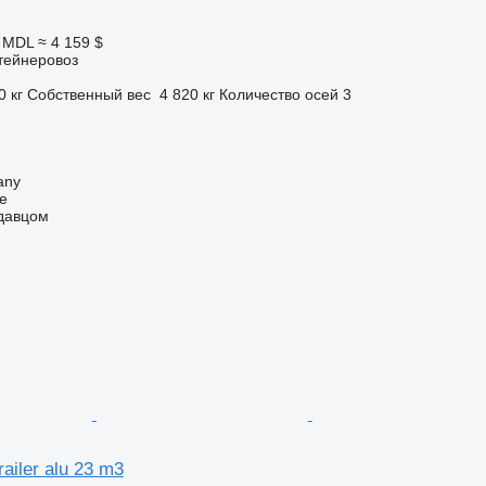
0 MDL
≈ 4 159 $
тейнеровоз
0 кг
Собственный вес
4 820 кг
Количество осей
3
any
ne
одавцом
trailer alu 23 m3