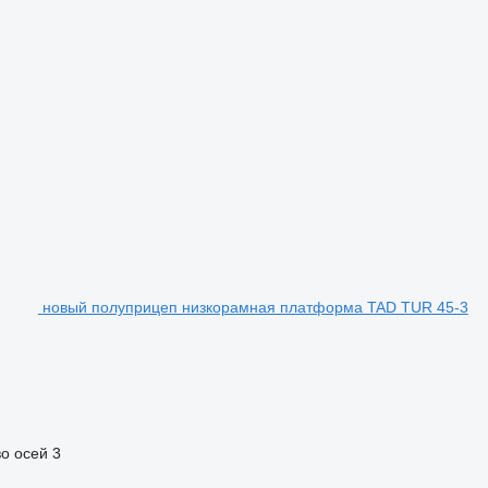
новый полуприцеп низкорамная платформа TAD TUR 45-3
о осей
3