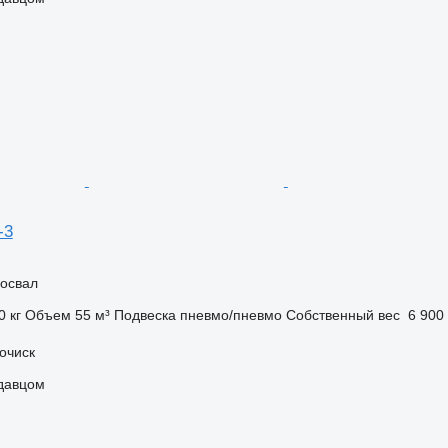
-3
освал
0 кг
Объем
55 м³
Подвеска
пневмо/пневмо
Собственный вес
6 900 
очиск
одавцом