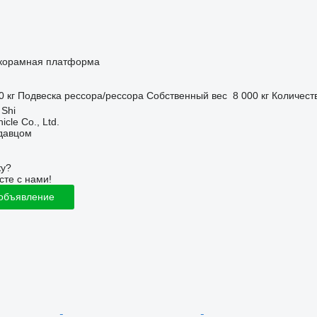
корамная платформа
0 кг
Подвеска
рессора/рессора
Собственный вес
8 000 кг
Количест
 Shi
icle Co., Ltd.
одавцом
ку?
сте с нами!
 объявление