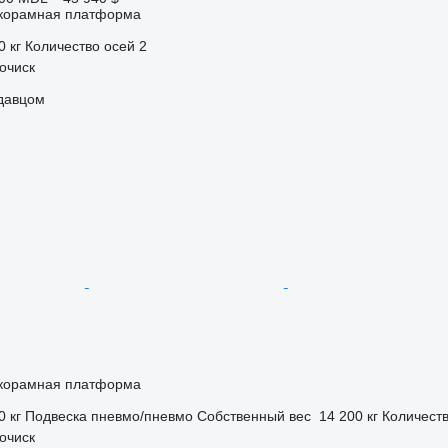
корамная платформа
0 кг
Количество осей
2
очиск
одавцом
корамная платформа
0 кг
Подвеска
пневмо/пневмо
Собственный вес
14 200 кг
Количеств
очиск