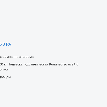
0-8 PA
корамная платформа
00 кг
Подвеска
гидравлическая
Количество осей
8
очиск
одавцом