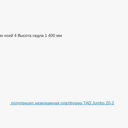
во осей
4
Высота седла
1 400 мм
полуприцеп низкорамная платформа TAD Jumbo 20-2