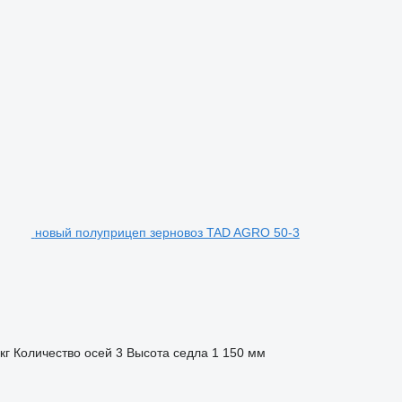
новый полуприцеп зерновоз TAD AGRO 50-3
кг
Количество осей
3
Высота седла
1 150 мм