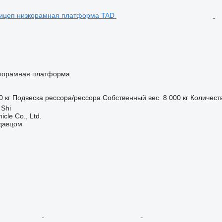
корамная платформа
0 кг
Подвеска
рессора/рессора
Собственный вес
8 000 кг
Количест
 Shi
icle Co., Ltd.
одавцом