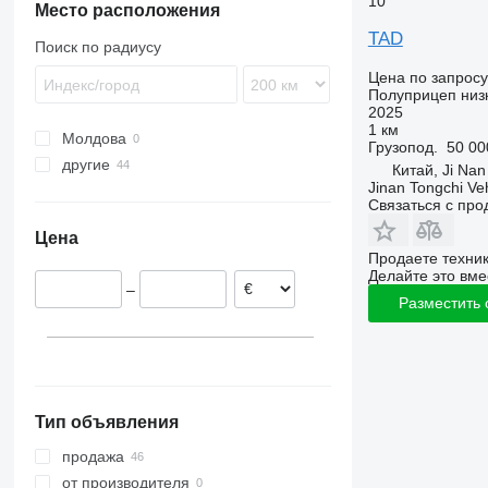
10
SKI
Место расположения
SKO
TAD
Поиск по радиусу
SPR
Цена по запросу
SW
Полуприцеп низ
2025
1 км
Молдова
Грузопод.
50 00
другие
Китай, Ji Nan
Jinan Tongchi Veh
Украина
Связаться с пр
Цена
Продаете техни
Делайте это вме
–
Разместить
Тип объявления
продажа
от производителя