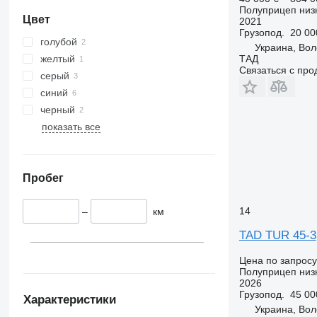
Полуприцеп низ
Цвет
2021
Грузопод.
20 00
голубой
Украина, Вол
желтый
ТАД
Связаться с пр
серый
синий
черный
показать все
Пробег
14
–
км
TAD TUR 45-3
Цена по запросу
Полуприцеп низ
2026
Грузопод.
45 00
Характеристики
Украина, Вол