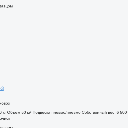
одавцом
-3
новоз
0 кг
Объем
50 м³
Подвеска
пневмо/пневмо
Собственный вес
6 500 
очиск
одавцом