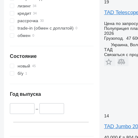
19
лизинг
TAD Telescope
кредит
рассрочка
Цена по запросу
trade-in (обмен с доплатой)
Полуприцеп пл
2026
обмен
Грузопод.
47 60
Украина, Вол
ТАД
Связаться с пр
Состояние
новый
б/у
Год выпуска
–
14
TAD Jumbo 20
40 000 €
≈ 804 