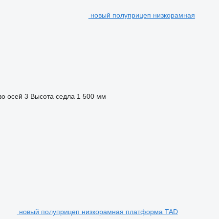
новый полуприцеп низкорамная
во осей
3
Высота седла
1 500 мм
новый полуприцеп низкорамная платформа TAD