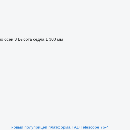
во осей
3
Высота седла
1 300 мм
новый полуприцеп платформа TAD Telescope 76-4