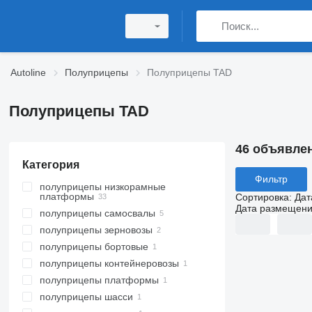
Autoline
Полуприцепы
Полуприцепы TAD
Полуприцепы TAD
46 объявле
Категория
Фильтр
полуприцепы низкорамные
платформы
Сортировка
:
Дат
Дата размещен
полуприцепы самосвалы
полуприцепы зерновозы
полуприцепы бортовые
полуприцепы контейнеровозы
полуприцепы платформы
полуприцепы шасси