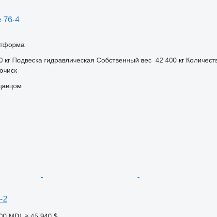
 76-4
атформа
0 кг
Подвеска
гидравлическая
Собственный вес
42 400 кг
Количест
очиск
одавцом
-2
000 MDL
≈ 45 940 $