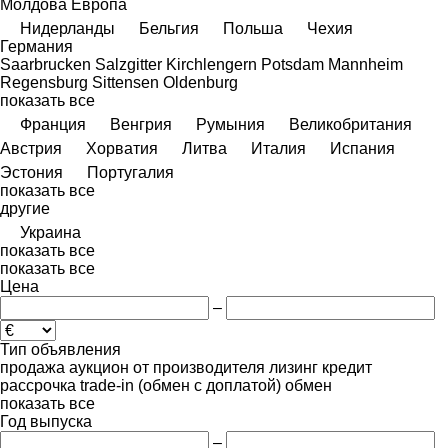
Молдова
Европа
Нидерланды
Бельгия
Польша
Чехия
Германия
Saarbrucken
Salzgitter
Kirchlengern
Potsdam
Mannheim
Regensburg
Sittensen
Oldenburg
показать все
Франция
Венгрия
Румыния
Великобритания
Австрия
Хорватия
Литва
Италия
Испания
Эстония
Португалия
показать все
другие
Украина
показать все
показать все
Цена
–
Тип объявления
продажа
аукцион
от производителя
лизинг
кредит
рассрочка
trade-in (обмен с доплатой)
обмен
показать все
Год выпуска
–