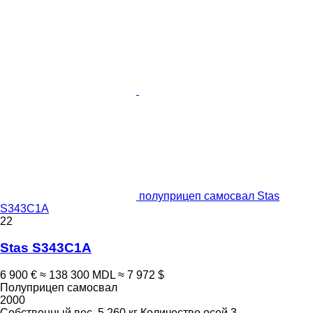
полуприцеп самосвал Stas
S343C1A
22
Stas S343C1A
6 900 €
≈ 138 300 MDL
≈ 7 972 $
Полуприцеп самосвал
2000
Собственный вес
5 260 кг
Количество осей
3