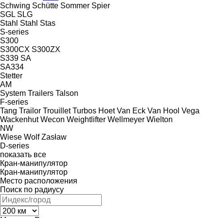
Schwing
Schütte
Sommer
Spier
SGL
SLG
Stahl
Stahl
Stas
S-series
S300
S300CX
S300ZX
S339
SA
SA334
Stetter
AM
System Trailers
Talson
F-series
Tang
Trailor
Trouillet
Turbos Hoet
Van Eck
Van Hool
Vega
Wackenhut
Wecon
Weightlifter
Wellmeyer
Wielton
NW
Wiese
Wolf
Zasław
D-series
показать все
Кран-манипулятор
Кран-манипулятор
Место расположения
Поиск по радиусу