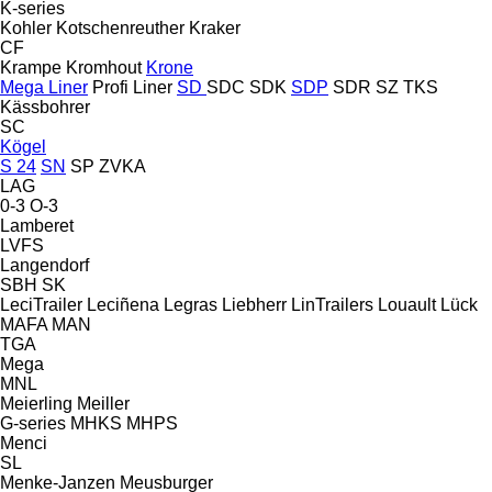
K-series
Kohler
Kotschenreuther
Kraker
CF
Krampe
Kromhout
Krone
Mega Liner
Profi Liner
SD
SDC
SDK
SDP
SDR
SZ
TKS
Kässbohrer
SC
Kögel
S 24
SN
SP
ZVKA
LAG
0-3
O-3
Lamberet
LVFS
Langendorf
SBH
SK
LeciTrailer
Leciñena
Legras
Liebherr
LinTrailers
Louault
Lück
MAFA
MAN
TGA
Mega
MNL
Meierling
Meiller
G-series
MHKS
MHPS
Menci
SL
Menke-Janzen
Meusburger