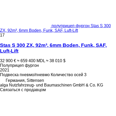
полуприцеп фургон Stas S 300
ZX, 92m³, 6mm Boden, Funk, SAF, Luft-Lift
17
Stas S 300 ZX, 92m³, 6mm Boden, Funk, SAF,
Luft-Lift
32 900 €
≈ 659 400 MDL
≈ 38 010 $
Полуприцеп фургон
2021
Подвеска
пневмо/пневмо
Количество осей
3
Германия, Sittensen
alga Nutzfahrzeug- und Baumaschinen GmbH & Co. KG
Связаться с продавцом