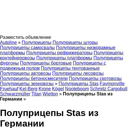
Разместить объявление
Autoline
»
Полуприцепы
Полуприцепы шторы
Полуприцепы самосвалы
Полуприцепы низкорамные
платформы
Полуприцепы рефрижераторы
Полуприцепы
контейнеровозы
Полуприцепы платформы
Полуприцепы
фургоны
Полуприцепы бортовые
Полуприцепы с
подвижным полом
Полуприцепы тентованные
Полуприцепы автовозы
Полуприцепы лесовозы
Полуприцепы бетоносмесители
Полуприцепы скотовозы
Полуприцепы зерновозы
»
Полуприцепы Stas
Faymonville
Fruehauf
Kel-Berg
Krone
Kögel
Nooteboom
Schmitz Cargobull
Schwarzmüller
Titan
Wielton
»
Полуприцепы Stas из
Германии
»
Полуприцепы Stas из
Германии