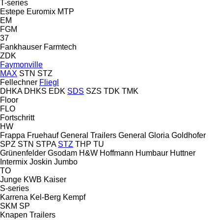
T-series
Estepe
Euromix MTP
EM
FGM
37
Fankhauser
Farmtech
ZDK
Faymonville
MAX
STN
STZ
Fellechner
Fliegl
DHKA
DHKS
EDK
SDS
SZS
TDK
TMK
Floor
FLO
Fortschritt
HW
Frappa
Fruehauf
General Trailers
General
Gloria
Goldhofer
SPZ
STN
STPA
STZ
THP
TU
Grünenfelder
Gsodam
H&W
Hoffmann
Humbaur
Huttner
Intermix
Joskin
Jumbo
TO
Junge
KWB
Kaiser
S-series
Karrena
Kel-Berg
Kempf
SKM
SP
Knapen Trailers