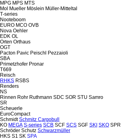
MPG
MPS
MTS
Mol
Mueller
Möslein
Müller-Mitteltal
T-series
Nooteboom
EURO
MCO
OVB
Nova
Oehler
EDK
OL
Orten
Orthaus
OGT
Pacton
Pavic
Peischl
Pezzaioli
SBA
Primetzhofer
Pronar
T669
Reisch
RHKS
RSBS
Renders
NS
Rinnen
Rohr
Ruthmann
SDC
SOR
STU
Samro
SR
Scheuerle
EuroCompact
Schmidt
Schmitz Cargobull
KO
MEGA
S-series
SCB
SCF
SCS
SGF
SKI
SKO
SPR
Schröder
Schutz
Schwarzmüller
HKS
S1
SK
SPA