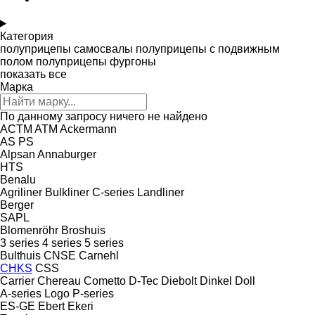
Категория
полуприцепы самосвалы
полуприцепы с подвижным
полом
полуприцепы фургоны
показать все
Марка
По данному запросу ничего не найдено
ACTM
ATM
Ackermann
AS
PS
Alpsan
Annaburger
HTS
Benalu
Agriliner
Bulkliner
C-series
Landliner
Berger
SAPL
Blomenröhr
Broshuis
3 series
4 series
5 series
Bulthuis
CNSE
Carnehl
CHKS
CSS
Carrier
Chereau
Cometto
D-Tec
Diebolt
Dinkel
Doll
A-series
Logo
P-series
ES-GE
Ebert
Ekeri