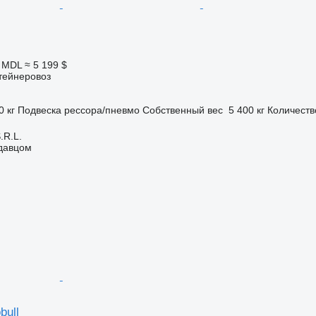
0 MDL
≈ 5 199 $
тейнеровоз
0 кг
Подвеска
рессора/пневмо
Собственный вес
5 400 кг
Количеств
R.L.
одавцом
bull