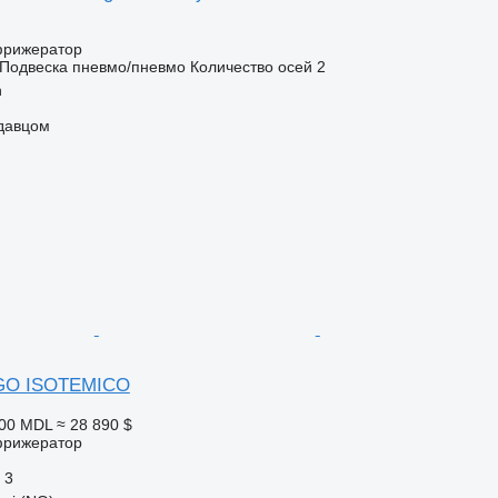
фрижератор
Подвеска
пневмо/пневмо
Количество осей
2
n
одавцом
IGO ISOTEMICO
100 MDL
≈ 28 890 $
фрижератор
3