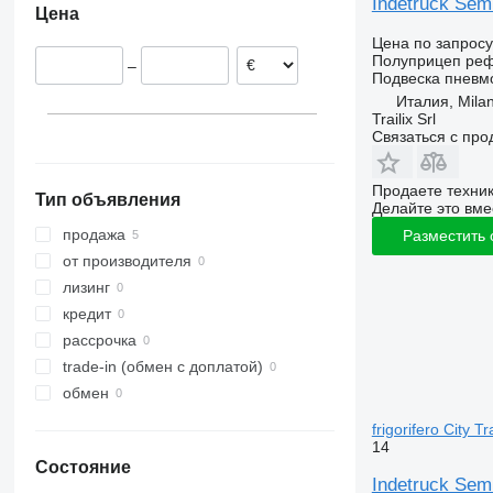
Indetruck Semi
Цена
Польша
Цена по запросу
Полуприцеп ре
–
Подвеска
пневм
Италия, Mila
Trailix Srl
Связаться с пр
Продаете техни
Тип объявления
Делайте это вме
продажа
Разместить
от производителя
лизинг
кредит
рассрочка
trade-in (обмен с доплатой)
обмен
frigorifero City T
14
Состояние
Indetruck Semi