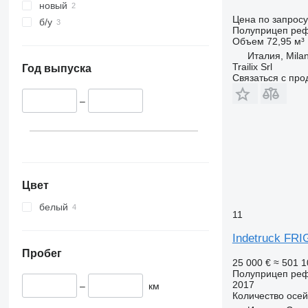
новый
Цена по запросу
б/у
Полуприцеп ре
Объем
72,95 м³
Италия, Mila
Trailix Srl
Год выпуска
Связаться с пр
–
Цвет
белый
11
Indetruck FR
Пробег
25 000 €
≈ 501 
Полуприцеп ре
2017
–
км
Количество осей