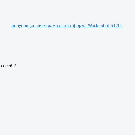
полуприцеп низкорамная платформа Wackenhut ST20L
о осей
2