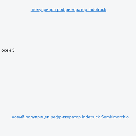
полуприцеп рефрижератор Indetruck
 осей
3
новый полуприцеп рефрижератор Indetruck Semirimorchio