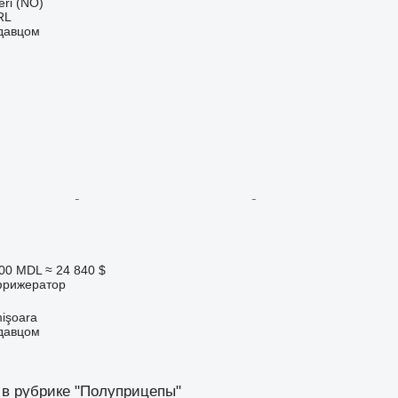
ri (NO)
RL
одавцом
900 MDL
≈ 24 840 $
фрижератор
işoara
одавцом
 в рубрике "Полуприцепы"