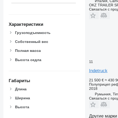
Италия, Came
OKZ TRAILER S
Связаться с пр
Характеристики
Грузоподъемность
Собственный вес
Полная масса
Высота седла
11
Indetruck
21 500 €
≈ 430 
Габариты
Полуприцеп ре
2018
Длина
Румыния, Tim
Ширина
Связаться с пр
Высота
Другие марки