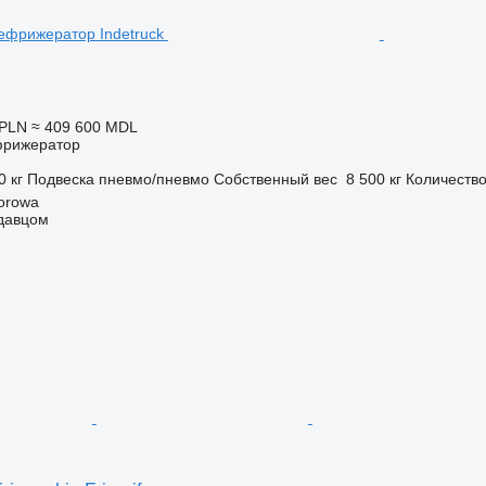
 PLN
≈ 409 600 MDL
фрижератор
0 кг
Подвеска
пневмо/пневмо
Собственный вес
8 500 кг
Количество
orowa
одавцом