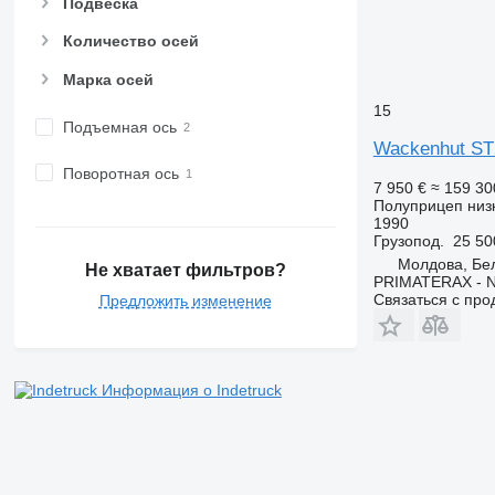
Подвеска
Количество осей
Марка осей
15
Подъемная ось
Wackenhut ST
Поворотная ось
7 950 €
≈ 159 3
Полуприцеп низ
1990
Грузопод.
25 50
Молдова, Бе
Не хватает фильтров?
PRIMATERAX - 
Связаться с пр
Предложить изменение
Информация о Indetruck