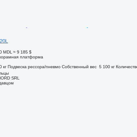
20L
00 MDL
≈ 9 185 $
корамная платформа
0 кг
Подвеска
рессора/пневмо
Собственный вес
5 100 кг
Количеств
льцы
NORD SRL
одавцом