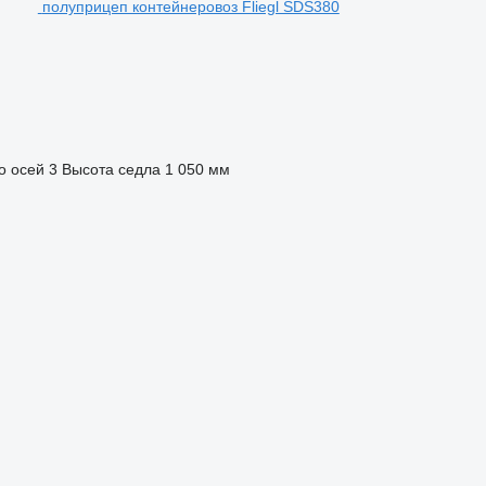
полуприцеп контейнеровоз Fliegl SDS380
о осей
3
Высота седла
1 050 мм