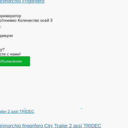
rimorchio Frigorifero
фрижератор
о/пневмо
Количество осей
3
n
одавцом
ку?
сте с нами!
 объявление
railer 2 assi TRIDEC
rimorchio frigorifero City Trailer 2 assi TRIDEC