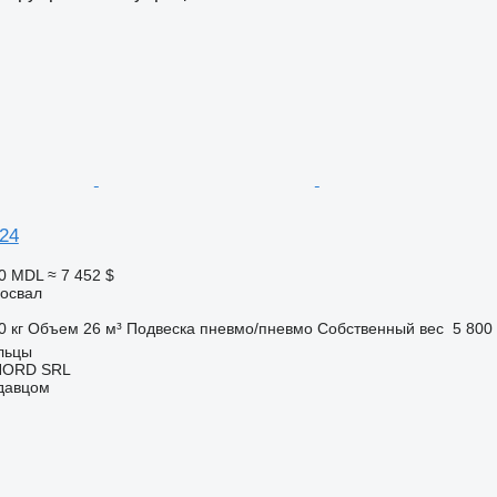
24
00 MDL
≈ 7 452 $
освал
0 кг
Объем
26 м³
Подвеска
пневмо/пневмо
Собственный вес
5 800 
льцы
NORD SRL
одавцом