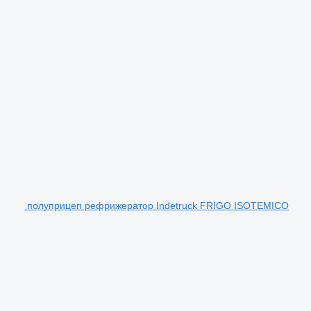
полуприцеп рефрижератор Indetruck FRIGO ISOTEMICO