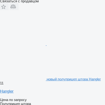
Связаться с продавцом
новый полуприцеп штора Hangler
11
Hangler
Цена по запросу
Полуприцеп штора