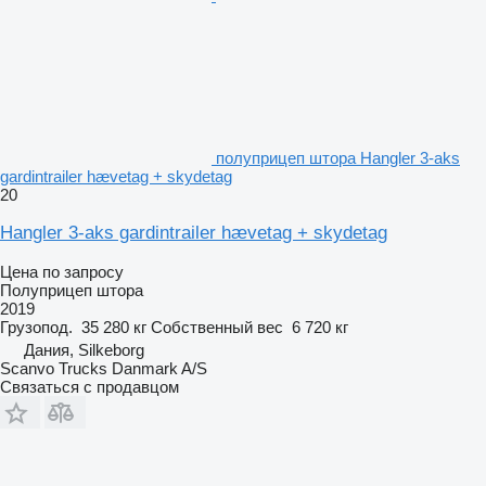
полуприцеп штора Hangler 3-aks
gardintrailer hævetag + skydetag
20
Hangler 3-aks gardintrailer hævetag + skydetag
Цена по запросу
Полуприцеп штора
2019
Грузопод.
35 280 кг
Собственный вес
6 720 кг
Дания, Silkeborg
Scanvo Trucks Danmark A/S
Связаться с продавцом