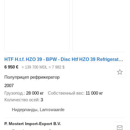
HTF H.t.f. HZO 39 - BPW - Disc Htf HZO 39 Refrigerated Semi-Trailer
6 950 €
≈ 139 700 MDL
≈ 7 982 $
Полуприцеп рефрижератор
2007
Грузопод.
28 000 кг
Собственный вес
11 000 кг
Количество осей
3
Нидерланды, Lamswaarde
P. Mostert Import-Export B.V.