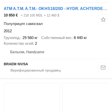
ATM A.T.M. A.T.M.- OKHS18/20D - HYDR. ACHTERDEUR
10 850 €
≈ 218 100 MDL
≈ 12 460 $
Полуприцеп самосвал
2012
Грузопод.
29 560 кг
Собственный вес
8 440 кг
Количество осей
2
Бельгия, Handzame
BRAEM NV/SA