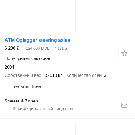
ATM Oplegger steering axles
6 200 €
≈ 124 600 MDL
≈ 7 121 $
Полуприцеп самосвал
2004
Собственный вес
15 510 кг
Количество осей
3
Бельгия, Bree
Smeets & Zonen