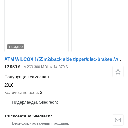
ВИДЕО
ATM WILCOX ! /55m2/back side tipper/disc-brakes,/weight system/Tarpa
12 950 €
≈ 260 300 MDL
≈ 14 870 $
Полуприцеп самосвал
2016
Количество осей
3
Нидерланды, Sliedrecht
Truckcentrum Sliedrecht