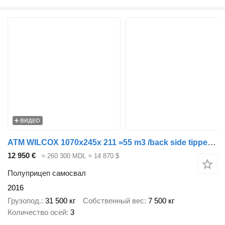
ВИДЕО
ATM WILCOX 1070x245x 211 =55 m3 /back side tipper/disc-brakes,/weigh
12 950 €
≈ 260 300 MDL
≈ 14 870 $
Полуприцеп самосвал
2016
Грузопод.
31 500 кг
Собственный вес
7 500 кг
Количество осей
3