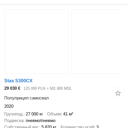
Stas S300CX
29 030 €
125 000 PLN
≈ 581 900 MDL
Полуприцеп самосвал
2020
Грузопод.
27 000 кг
Объем
41 м³
Подвеска
пневмо/пневмо
Собственный вес
5 820 кг
Количество осей
3