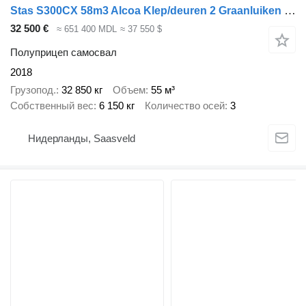
Stas S300CX 58m3 Alcoa Klep/deuren 2 Graanluiken NL Trailer APK/TUV 1
32 500 €
≈ 651 400 MDL
≈ 37 550 $
Полуприцеп самосвал
2018
Грузопод.
32 850 кг
Объем
55 м³
Собственный вес
6 150 кг
Количество осей
3
Нидерланды, Saasveld