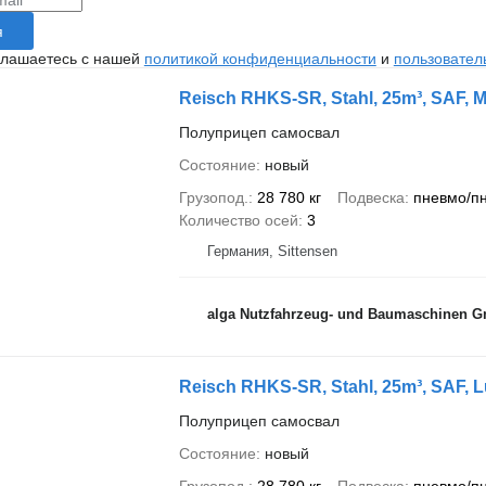
я
глашаетесь с нашей
политикой конфиденциальности
и
пользовател
Reisch RHKS-SR, Stahl, 25m³, SAF, M
Полуприцеп самосвал
Состояние
новый
Грузопод.
28 780 кг
Подвеска
пневмо/п
Количество осей
3
Германия, Sittensen
alga Nutzfahrzeug- und Baumaschinen 
Reisch RHKS-SR, Stahl, 25m³, SAF, Luf
Полуприцеп самосвал
Состояние
новый