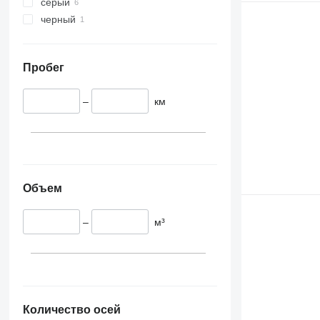
серый
черный
Пробег
–
км
Объем
–
м³
Количество осей