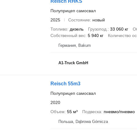
Reisch RHKS
Полуприцеп самосвал
2025
Состояние
новый
Топливо
дизель
Грузопод.
33 060 кг
О
Собственный вес
5 940 кг
Количество о
Германия, Bakum
A1-Truck GmbH
Reisch 55m3
Полуприцеп самосвал
2020
Объем
55 м³
Подвеска
пневмо/пневмо
Польша, Dąbrowa Górnicza