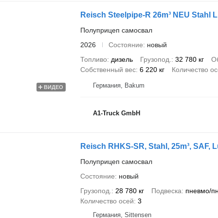
Reisch Steelpipe-R 26m³ NEU Stahl L
Полуприцеп самосвал
2026
Состояние
новый
Топливо
дизель
Грузопод.
32 780 кг
О
Собственный вес
6 220 кг
Количество о
Германия, Bakum
ВИДЕО
A1-Truck GmbH
Reisch RHKS-SR, Stahl, 25m³, SAF, Luf
Полуприцеп самосвал
Состояние
новый
Грузопод.
28 780 кг
Подвеска
пневмо/п
Количество осей
3
Германия, Sittensen