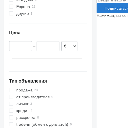
Европа
Подписатьс
другие
Германия
Нажимая, вы со
Польша
Украина
Цена
–
Тип объявления
продажа
от производителя
лизинг
кредит
рассрочка
trade-in (обмен с доплатой)