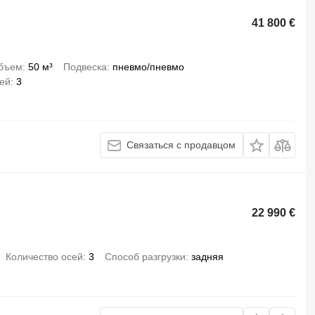
41 800 €
бъем
50 м³
Подвеска
пневмо/пневмо
сей
3
Связаться с продавцом
22 990 €
Количество осей
3
Способ разгрузки
задняя