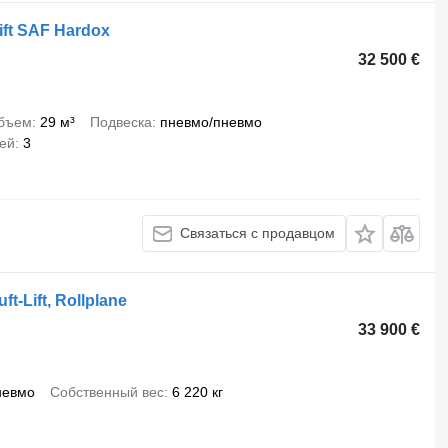
ift SAF Hardox
32 500 €
бъем
29 м³
Подвеска
пневмо/пневмо
сей
3
Связаться с продавцом
t-Lift, Rollplane
33 900 €
невмо
Собственный вес
6 220 кг