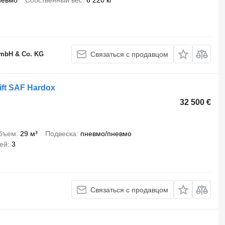
невмо
Собственный вес
6 220 кг
GmbH & Co. KG
Связаться с продавцом
ift SAF Hardox
32 500 €
бъем
29 м³
Подвеска
пневмо/пневмо
сей
3
Связаться с продавцом