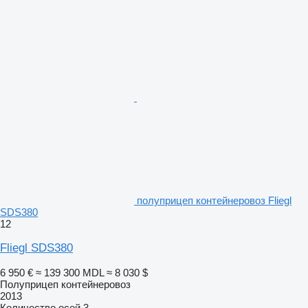
полуприцеп контейнеровоз Fliegl
SDS380
12
Fliegl SDS380
6 950 €
≈ 139 300 MDL
≈ 8 030 $
Полуприцеп контейнеровоз
2013
Количество осей
3