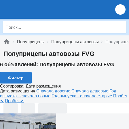
Полуприцепы
Полуприцепы автовозы
Полуприце
Полуприцепы автовозы FVG
6 объявлений:
Полуприцепы автовозы FVG
Фильтр
Сортировка
:
Дата размещения
Дата размещения
Сначала дорогие
Сначала дешевые
Год
выпуска - сначала новые
Год выпуска - сначала старые
Пробег
⬊
Пробег ⬈