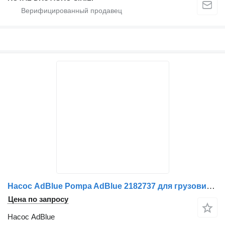
Насос AdBlue Pompa AdBlue 2182737 для грузовика Scania 2549339 2655852 2057543 2695808 573159-13
Цена по запросу
Насос AdBlue