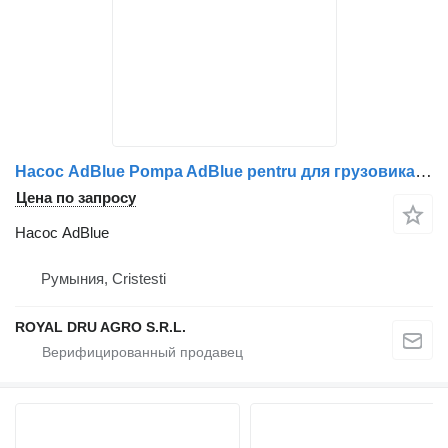
Насос AdBlue Pompa AdBlue pentru для грузовика Scania – Coduri 1884225, 1855403, 1884220, 1772499, 1783685, 1794992, 1855402
Цена по запросу
Насос AdBlue
Румыния, Cristesti
ROYAL DRU AGRO S.R.L.