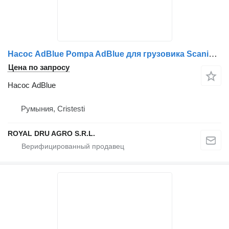
Насос AdBlue Pompa AdBlue для грузовика Scania – Coduri: 1884225, 1855403, 1884220, 1772499, 1783685, 1794992, 1855402
Цена по запросу
Насос AdBlue
Румыния, Cristesti
ROYAL DRU AGRO S.R.L.