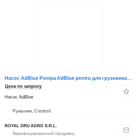
Насос AdBlue Pompa AdBlue pentru для грузовика Scania – Coduri 2182737, 2549339, 2655852, 2057543, 2695808, 573159-14
Цена по запросу
Насос AdBlue
Румыния, Cristesti
ROYAL DRU AGRO S.R.L.