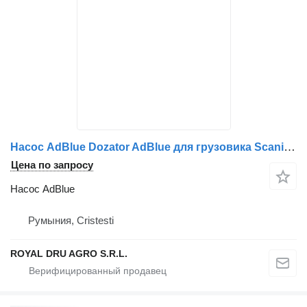
Насос AdBlue Dozator AdBlue для грузовика Scania – Coduri: 2238324, 2238325, 2095566, 2722701, 573163, 573162
Цена по запросу
Насос AdBlue
Румыния, Cristesti
ROYAL DRU AGRO S.R.L.