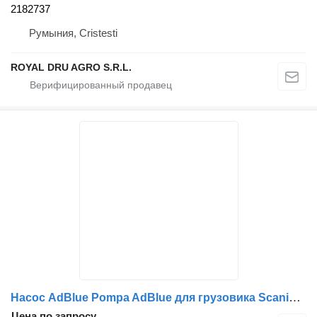
2182737
Румыния, Cristesti
ROYAL DRU AGRO S.R.L.
Насос AdBlue Pompa AdBlue для грузовика Scania – Coduri: 2182737, 2549339, 2655852, 2057543, 2695808, 573159-11
Цена по запросу