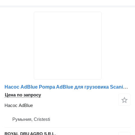
Насос AdBlue Pompa AdBlue для грузовика Scania 2182737/2549339/2655852/2057543/2695808/573159-15
Цена по запросу
Насос AdBlue
Румыния, Cristesti
ROYAL DRU AGRO S.R.L.