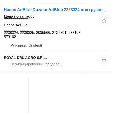
Насос AdBlue Dozator AdBlue 2238324 для грузовика Scania 2238324 2238325 2095566 2722701 573163 573162
Цена по запросу
Насос AdBlue
2238324, 2238325, 2095566, 2722701, 573163,
573162
Румыния, Cristesti
ROYAL DRU AGRO S.R.L.