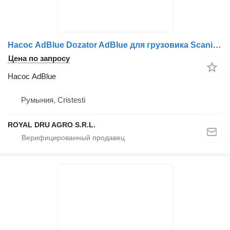
Насос AdBlue Dozator AdBlue для грузовика Scania 2238324/2238325/2095566/2722701/573163/573162
Цена по запросу
Насос AdBlue
Румыния, Cristesti
ROYAL DRU AGRO S.R.L.