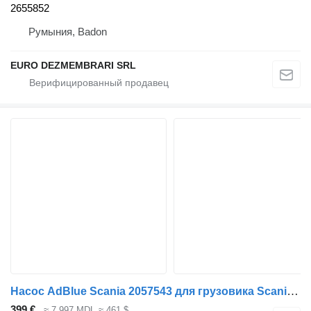
2655852
Румыния, Badon
EURO DEZMEMBRARI SRL
Насос AdBlue Scania 2057543 для грузовика Scania SERIE G
399 €
≈ 7 997 MDL
≈ 461 $