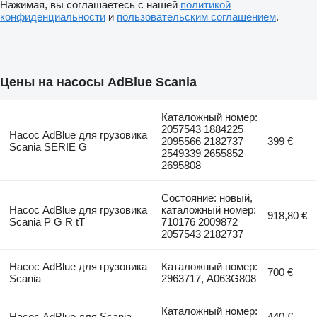
Нажимая, вы соглашаетесь с нашей
политикой
конфиденциальности
и
пользовательским соглашением
.
Цены на насосы AdBlue Scania
Каталожный номер:
2057543 1884225
Насос AdBlue для грузовика
2095566 2182737
399 €
Scania SERIE G
2549339 2655852
2695808
Состояние: новый,
Насос AdBlue для грузовика
каталожный номер:
918,80 €
Scania P G R tT
710176 2009872
2057543 2182737
Насос AdBlue для грузовика
Каталожный номер:
700 €
Scania
2963717, A063G808
Каталожный номер:
Насос AdBlue для Scania
440 €