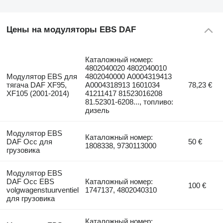
Цены на модуляторы EBS DAF
Каталожный номер:
4802040020 4802040010
Модулятор EBS для
4802040000 A0004319413
тягача DAF XF95,
A0004318913 1601034
78,23 €
XF105 (2001-2014)
41211417 81523016208
81.52301-6208..., топливо:
дизель
Модулятор EBS
Каталожный номер:
DAF Occ для
50 €
1808338, 9730113000
грузовика
Модулятор EBS
DAF Occ EBS
Каталожный номер:
100 €
volgwagenstuurventiel
1747137, 4802040310
для грузовика
Каталожный номер: