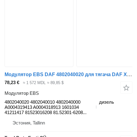
Модулятор EBS DAF 4802040020 для тягача DAF XF95, XF105 (2001-2014)
78,23 €
≈ 1 572 MDL
≈ 89,85 $
Модулятор EBS
4802040020 4802040010 4802040000
дизель
A0004319413 A0004318913 1601034
41211417 81523016208 81.52301-6208...
Эстония, Tallinn