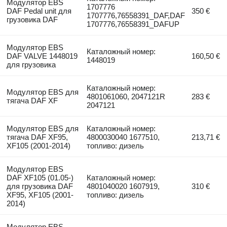
Модулятор EBS
1707776
DAF Pedal unit для
350 €
1707776,76558391_DAF,DAF
грузовика DAF
1707776,76558391_DAFUP
Модулятор EBS
Каталожный номер:
DAF VALVE 1448019
160,50 €
1448019
для грузовика
Каталожный номер:
Модулятор EBS для
4801061060, 2047121R
283 €
тягача DAF XF
2047121
Модулятор EBS для
Каталожный номер:
тягача DAF XF95,
4800030040 1677510,
213,71 €
XF105 (2001-2014)
топливо: дизель
Модулятор EBS
DAF XF105 (01.05-)
Каталожный номер:
для грузовика DAF
4801040020 1607919,
310 €
XF95, XF105 (2001-
топливо: дизель
2014)
Модулятор EBS