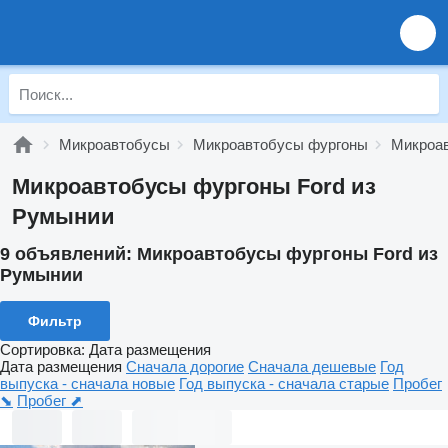
Микроавтобусы
Микроавтобусы фургоны
Микроав
Микроавтобусы фургоны Ford из
Румынии
9 объявлений:
Микроавтобусы фургоны Ford из
Румынии
Фильтр
Сортировка
:
Дата размещения
Дата размещения
Сначала дорогие
Сначала дешевые
Год
выпуска - сначала новые
Год выпуска - сначала старые
Пробег
⬊
Пробег ⬈