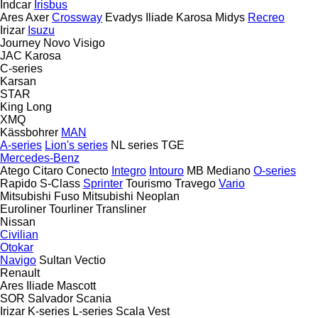
Indcar
Irisbus
Ares
Axer
Crossway
Evadys
Iliade
Karosa
Midys
Recreo
Irizar
Isuzu
Journey
Novo
Visigo
JAC
Karosa
C-series
Karsan
STAR
King Long
XMQ
Kässbohrer
MAN
A-series
Lion's series
NL series
TGE
Mercedes-Benz
Atego
Citaro
Conecto
Integro
Intouro
MB
Mediano
O-series
Rapido
S-Class
Sprinter
Tourismo
Travego
Vario
Mitsubishi Fuso
Mitsubishi
Neoplan
Euroliner
Tourliner
Transliner
Nissan
Civilian
Otokar
Navigo
Sultan
Vectio
Renault
Ares
Iliade
Mascott
SOR
Salvador
Scania
Irizar
K-series
L-series
Scala
Vest