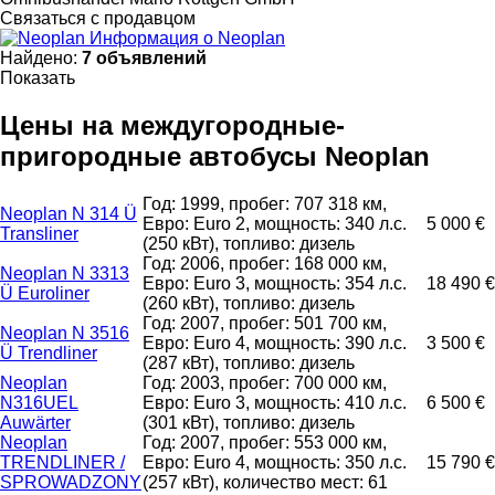
Связаться с продавцом
Информация о Neoplan
Найдено:
7 объявлений
Показать
Цены на междугородные-
пригородные автобусы Neoplan
Год: 1999, пробег: 707 318 км,
Neoplan N 314 Ü
Евро: Euro 2, мощность: 340 л.с.
5 000 €
Transliner
(250 кВт), топливо: дизель
Год: 2006, пробег: 168 000 км,
Neoplan N 3313
Евро: Euro 3, мощность: 354 л.с.
18 490 €
Ü Euroliner
(260 кВт), топливо: дизель
Год: 2007, пробег: 501 700 км,
Neoplan N 3516
Евро: Euro 4, мощность: 390 л.с.
3 500 €
Ü Trendliner
(287 кВт), топливо: дизель
Neoplan
Год: 2003, пробег: 700 000 км,
N316UEL
Евро: Euro 3, мощность: 410 л.с.
6 500 €
Auwärter
(301 кВт), топливо: дизель
Neoplan
Год: 2007, пробег: 553 000 км,
TRENDLINER /
Евро: Euro 4, мощность: 350 л.с.
15 790 €
SPROWADZONY
(257 кВт), количество мест: 61