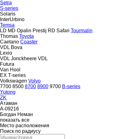
Setra
S-series
Solaris
InterUrbino
Temsa
LD
MD
Opalin
Prestij
RD
Safari
Tourmalin
Thomas
Toyota
Caetano
Coaster
VDL Bova
Lexio
VDL Jonckheere
VDL
Futura
Van Hool
EX
T-series
Volkswagen
Volvo
7700
8500
8700
8900
9700
B-series
Yutong
ZK
Атаман
А-09216
Богдан
Неман
показать все
Место расположения
Поиск по радиусу