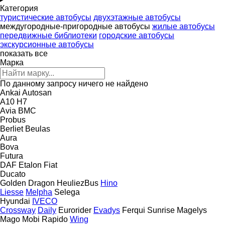
Категория
туристические автобусы
двухэтажные автобусы
междугородные-пригородные автобусы
жилые автобусы
передвижные библиотеки
городские автобусы
экскурсионные автобусы
показать все
Марка
По данному запросу ничего не найдено
Ankai
Autosan
A10
H7
Avia
BMC
Probus
Berliet
Beulas
Aura
Bova
Futura
DAF
Etalon
Fiat
Ducato
Golden Dragon
HeuliezBus
Hino
Liesse
Melpha
Selega
Hyundai
IVECO
Crossway
Daily
Eurorider
Evadys
Ferqui Sunrise
Magelys
Mago
Mobi
Rapido
Wing