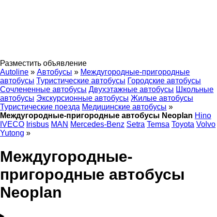
Разместить объявление
Autoline
»
Автобусы
»
Междугородные-пригородные
автобусы
Туристические автобусы
Городские автобусы
Сочлененные автобусы
Двухэтажные автобусы
Школьные
автобусы
Экскурсионные автобусы
Жилые автобусы
Туристические поезда
Медицинские автобусы
»
Междугородные-пригородные автобусы Neoplan
Hino
IVECO
Irisbus
MAN
Mercedes-Benz
Setra
Temsa
Toyota
Volvo
Yutong
»
Междугородные-
пригородные автобусы
Neoplan