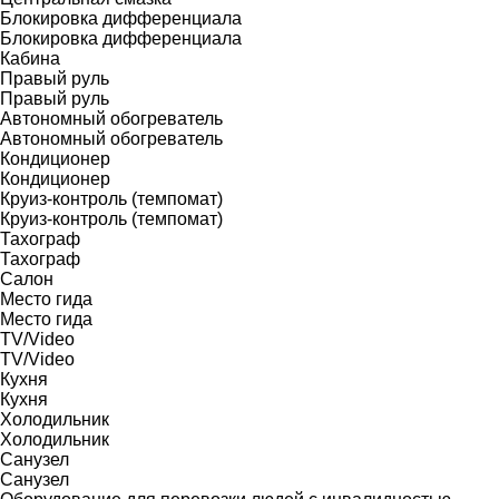
Блокировка дифференциала
Блокировка дифференциала
Кабина
Правый руль
Правый руль
Автономный обогреватель
Автономный обогреватель
Кондиционер
Кондиционер
Круиз-контроль (темпомат)
Круиз-контроль (темпомат)
Тахограф
Тахограф
Салон
Место гида
Место гида
TV/Video
TV/Video
Кухня
Кухня
Холодильник
Холодильник
Санузел
Санузел