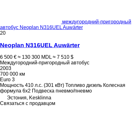
междугородний-пригородный
автобус Neoplan N316UEL Auwärter
20
Neoplan N316UEL Auwärter
6 500 €
≈ 130 300 MDL
≈ 7 510 $
Междугородний-пригородный автобус
2003
700 000 км
Euro 3
Мощность
410 л.с. (301 кВт)
Топливо
дизель
Колесная
формула
6x2
Подвеска
пневмо/пневмо
Эстония, Kesklinna
Связаться с продавцом