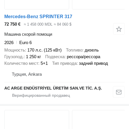
Mercedes-Benz SPRINTER 317
72 750 €
≈ 1 458 000 MDL
≈ 84 060 $
Машина скорой помощи
2026
Euro 6
Мощность
170 л.с. (125 кВт)
Топливо
дизель
Грузопод.
1 250 кг
Подвеска
рессора/рессора
Количество мест
5+1
Тип привода
задний привод
Турция, Ankara
AC ARGE ENDÜSTRİYEL ÜRETİM SAN.VE TİC. A.Ş.