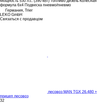
Мощность
530 л.с. (390 кВт)
Топливо
дизель
Колесная
формула
6x4
Подвеска
пневмо/пневмо
Германия, Trier
LEKO GmbH
Связаться с продавцом
лесовоз MAN TGX 26.480 +
прицеп лесовоз
32