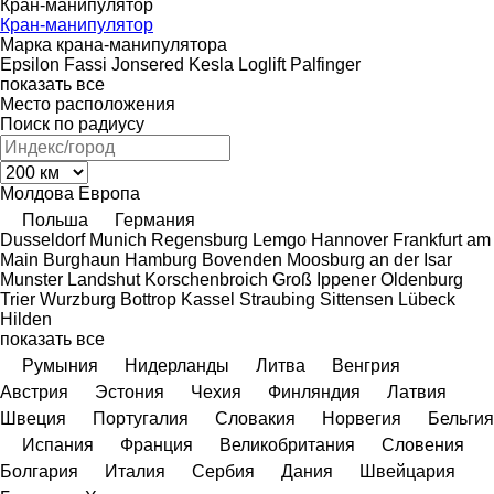
Кран-манипулятор
Кран-манипулятор
Марка крана-манипулятора
Epsilon
Fassi
Jonsered
Kesla
Loglift
Palfinger
показать все
Место расположения
Поиск по радиусу
Молдова
Европа
Польша
Германия
Dusseldorf
Munich
Regensburg
Lemgo
Hannover
Frankfurt am
Main
Burghaun
Hamburg
Bovenden
Moosburg an der Isar
Munster
Landshut
Korschenbroich
Groß Ippener
Oldenburg
Trier
Wurzburg
Bottrop
Kassel
Straubing
Sittensen
Lübeck
Hilden
показать все
Румыния
Нидерланды
Литва
Венгрия
Австрия
Эстония
Чехия
Финляндия
Латвия
Швеция
Португалия
Словакия
Норвегия
Бельгия
Испания
Франция
Великобритания
Словения
Болгария
Италия
Сербия
Дания
Швейцария