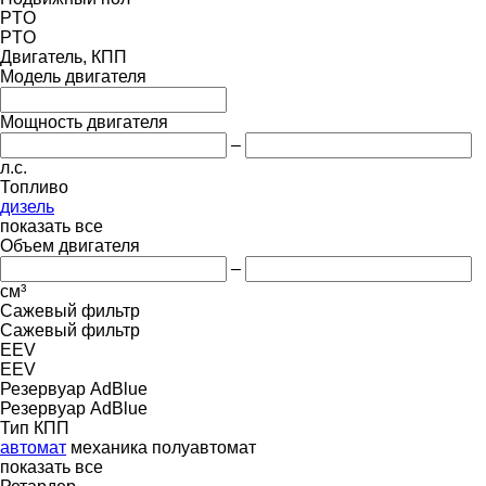
PTO
PTO
Двигатель, КПП
Модель двигателя
Мощность двигателя
–
л.с.
Топливо
дизель
показать все
Объем двигателя
–
см³
Сажевый фильтр
Сажевый фильтр
EEV
EEV
Резервуар AdBlue
Резервуар AdBlue
Тип КПП
автомат
механика
полуавтомат
показать все