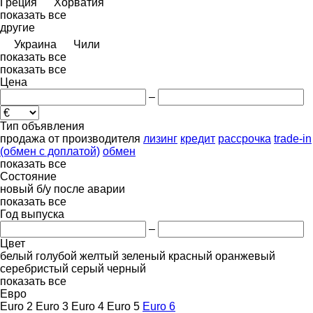
Греция
Хорватия
показать все
другие
Украина
Чили
показать все
показать все
Цена
–
Тип объявления
продажа
от производителя
лизинг
кредит
рассрочка
trade-in
(обмен с доплатой)
обмен
показать все
Состояние
новый
б/у
после аварии
показать все
Год выпуска
–
Цвет
белый
голубой
желтый
зеленый
красный
оранжевый
серебристый
серый
черный
показать все
Евро
Euro 2
Euro 3
Euro 4
Euro 5
Euro 6