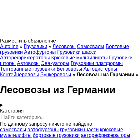
Разместить объявление
Autoline
»
Грузовики
»
Лесовозы
Самосвалы
Бортовые
грузовики
Автофургоны
Грузовики шасси
Авторефрижераторы
Крюковые мультилифты
Грузовики
шторы
Автовозы
Эвакуаторы
Грузовики платформы
Тентованные грузовики
Бензовозы
Автоцистерны
Контейнеровозы
Бункеровозы
»
Лесовозы из Германии
»
Лесовозы из Германии
Категория
По данному запросу ничего не найдено
самосвалы
автофургоны
грузовики шасси
крюковые
мультилифты
бортовые грузовики
авторефрижераторы