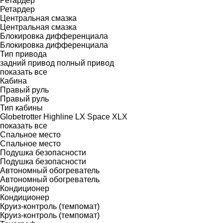
Ретардер
Ретардер
Центральная смазка
Центральная смазка
Блокировка дифференциала
Блокировка дифференциала
Тип привода
задний привод
полный привод
показать все
Кабина
Правый руль
Правый руль
Тип кабины
Globetrotter
Highline
LX
Space
XLX
показать все
Спальное место
Спальное место
Подушка безопасности
Подушка безопасности
Автономный обогреватель
Автономный обогреватель
Кондиционер
Кондиционер
Круиз-контроль (темпомат)
Круиз-контроль (темпомат)