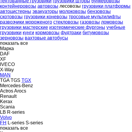
тентованные грузовики
грузовики шторы
бункеровозы
контейнеровозы
автовозы
лесовозы
грузовики платформы
автоцистерны
эвакуаторы
молоковозы
бензовозы
скотовозы
грузовики коневозы
тросовые мультилифты
развозчики мороженого
стекловозы
газовозы
ломовозы
грузовики мастерские
изотермические фургоны
учебные
грузовики
кунги
кормовозы
фудтраки
битумовозы
зерновозы
вахтовые автобусы
показать все
Марка
DAF
XF
IVECO
X-Way
MAN
TGA
TGS
TGX
Mercedes-Benz
Actros
Arocs
Renault
Kerax
Scania
LB
R-series
Volvo
FH
L-series
S-series
показать все