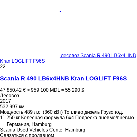
лесовоз Scania R 490 LB6x4HNB
Kran LOGLIFT F96S
22
Scania R 490 LB6x4HNB Kran LOGLIFT F96S
47 850,42 €
≈ 959 100 MDL
≈ 55 290 $
Лесовоз
2017
532 997 км
Мощность
489 л.с. (360 кВт)
Топливо
дизель
Грузопод.
11 250 кг
Колесная формула
6x4
Подвеска
пневмо/пневмо
Германия, Hamburg
Scania Used Vehicles Center Hamburg
Связаться с продавцом