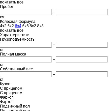
показать все
Пробег
–
км
Колесная формула
4x2
6x2
6x4
6x6
8x2
8x8
показать все
Характеристики
Грузоподъемность
–
кг
Полная масса
–
кг
Собственный вес
–
кг
Кузов
С прицепом
С прицепом
Фаркоп
Фаркоп
Подвижный пол
Подвижный пол