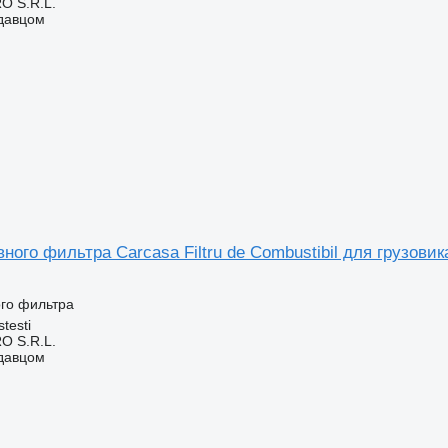
O S.R.L.
одавцом
ного фильтра Carcasa Filtru de Combustibil для грузови
ого фильтра
testi
O S.R.L.
одавцом