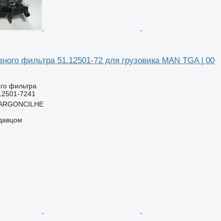
вного фильтра 51.12501-72 для грузовика MAN TGA | 00
ого фильтра
12501-7241
 ARGONCILHE
одавцом