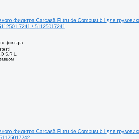
ного фильтра Carcasă Filtru de Combustibil для грузовик
5112501 7241 / 51125017241
ого фильтра
testi
O S.R.L.
одавцом
ного фильтра Carcasă Filtru de Combustibil для грузовик
 51125017242