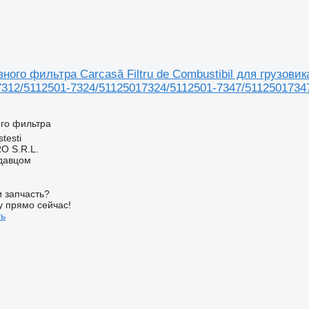
ного фильтра Carcasă Filtru de Combustibil для грузови
7312/5112501-7324/51125017324/5112501-7347/5112501734
ого фильтра
testi
O S.R.L.
одавцом
 запчасть?
у прямо сейчас!
ть