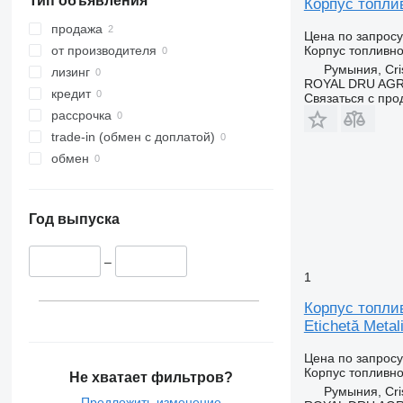
Тип объявления
Корпус топлив
продажа
Цена по запросу
Корпус топливн
от производителя
Румыния, Cris
лизинг
ROYAL DRU AGR
кредит
Связаться с пр
рассрочка
trade-in (обмен с доплатой)
обмен
Год выпуска
–
1
Корпус топлив
Etichetă Metal
Цена по запросу
Корпус топливн
Не хватает фильтров?
Румыния, Cris
Предложить изменение