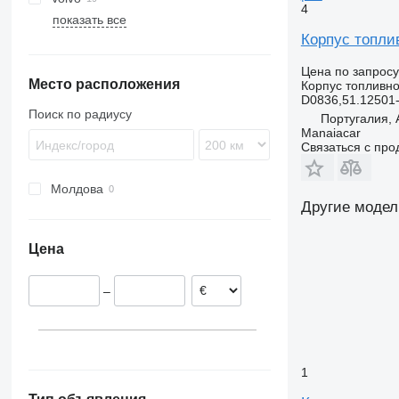
4
показать все
TGS
Antos
A-series
Корпус топли
TGX
Arocs
FH
Atego
FL
Цена по запросу
Место расположения
Axor
VNL
Корпус топливн
D0836,51.12501
Sprinter
Поиск по радиусу
Португалия,
Manaiacar
Связаться с пр
Молдова
Другие модел
Цена
–
1