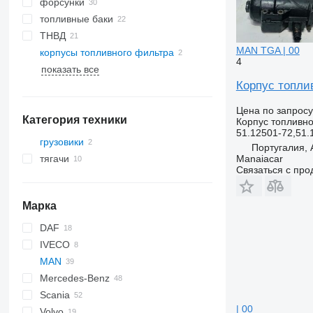
форсунки
топливные баки
ТНВД
MAN TGA | 00
корпусы топливного фильтра
4
показать все
Корпус топли
Цена по запросу
Категория техники
Корпус топливн
51.12501-72,51.
грузовики
Португалия,
Manaiacar
тягачи
Связаться с пр
Марка
DAF
IVECO
CF
MAN
LF
EuroCargo
Mercedes-Benz
XF
Eurotech
TGA
Scania
Stralis
TGL
A-Class
| 00
Volvo
TGM
Actros
R-series
TGL 8.220