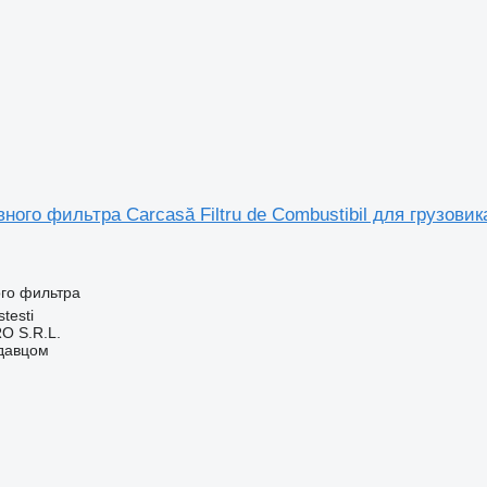
ного фильтра Carcasă Filtru de Combustibil для грузовик
ого фильтра
testi
O S.R.L.
одавцом