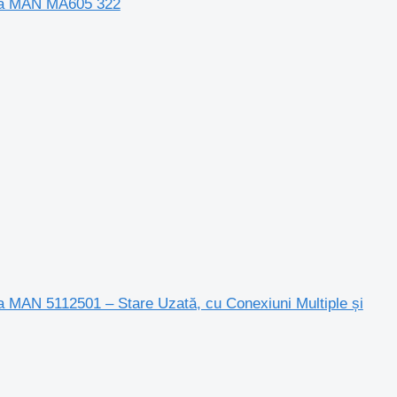
ика MAN MA605 322
 MAN 5112501 – Stare Uzată, cu Conexiuni Multiple și