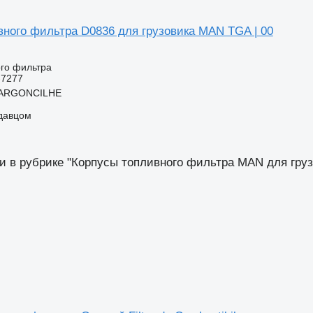
вного фильтра D0836 для грузовика MAN TGA | 00
ого фильтра
-7277
 ARGONCILHE
одавцом
и в рубрике "Корпусы топливного фильтра MAN для груз