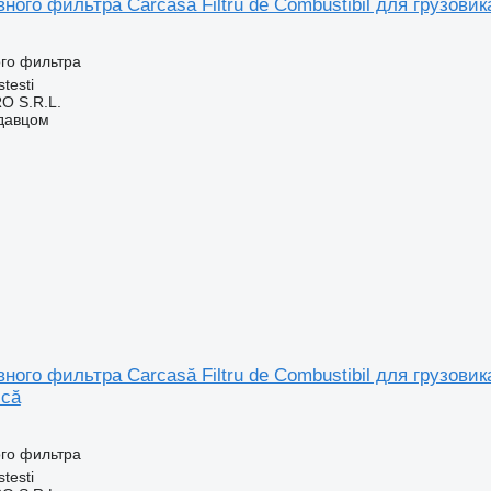
ного фильтра Carcasă Filtru de Combustibil для грузов
ого фильтра
testi
O S.R.L.
одавцом
ного фильтра Carcasă Filtru de Combustibil для грузовика
ică
ого фильтра
testi