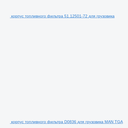
корпус топливного фильтра 51.12501-72 для грузовика
корпус топливного фильтра D0836 для грузовика MAN TGA