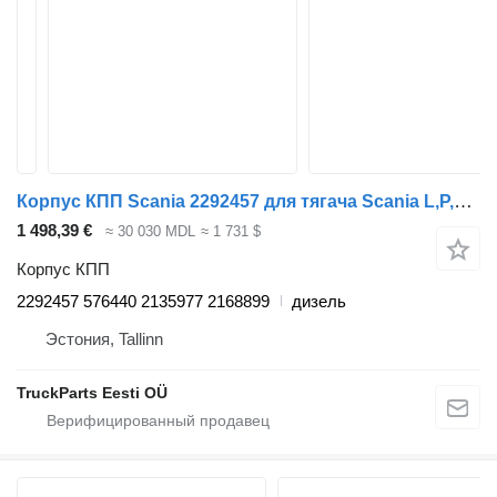
Корпус КПП Scania 2292457 для тягача Scania L,P,G,R,S-series (2016-)
1 498,39 €
≈ 30 030 MDL
≈ 1 731 $
Корпус КПП
2292457 576440 2135977 2168899
дизель
Эстония, Tallinn
TruckParts Eesti OÜ