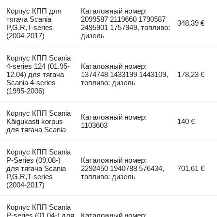
Корпус КПП для
Каталожный номер:
тягача Scania
2099587 2119660 1790587
348,39 €
P,G,R,T-series
2495901 1757949, топливо:
(2004-2017)
дизель
Корпус КПП Scania
4-series 124 (01.95-
Каталожный номер:
12.04) для тягача
1374748 1433199 1443109,
178,23 €
Scania 4-series
топливо: дизель
(1995-2006)
Корпус КПП Scania
Каталожный номер:
Käigukasti korpus
140 €
1103603
для тягача Scania
Корпус КПП Scania
P-Series (09.08-)
Каталожный номер:
для тягача Scania
2292450 1940788 576434,
701,61 €
P,G,R,T-series
топливо: дизель
(2004-2017)
Корпус КПП Scania
P-series (01.04-) для
Каталожный номер: