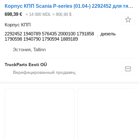
Корпус КПП Scania P-series (01.04-) 2292452 для тягача Scania P,G,R,T-series (2004-2017)
698,39 €
≈ 14 000 MDL
≈ 806,90 $
Корпус КПП
2292452 1940789 576435 2000100 1791858
дизель
1790598 1940790 1790594 1889189
Эстония, Tallinn
TruckParts Eesti OÜ