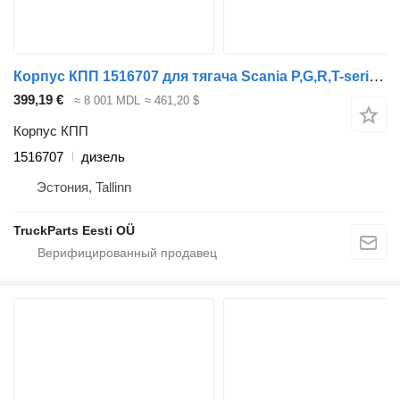
Корпус КПП 1516707 для тягача Scania P,G,R,T-series (2004-2017)
399,19 €
≈ 8 001 MDL
≈ 461,20 $
Корпус КПП
1516707
дизель
Эстония, Tallinn
TruckParts Eesti OÜ