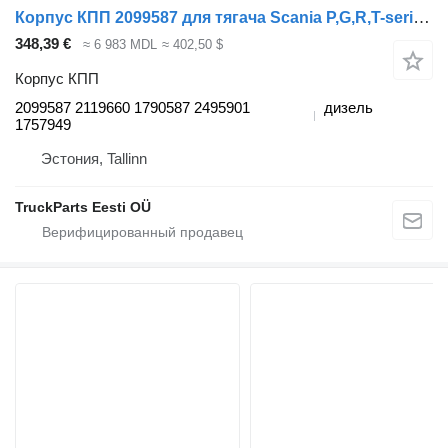
Корпус КПП 2099587 для тягача Scania P,G,R,T-series (2004-2017)
348,39 €
≈ 6 983 MDL
≈ 402,50 $
Корпус КПП
2099587 2119660 1790587 2495901
дизель
1757949
Эстония, Tallinn
TruckParts Eesti OÜ