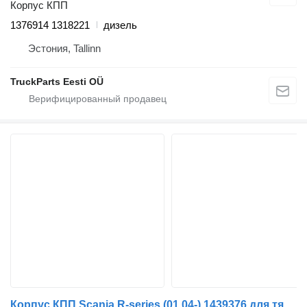
Корпус КПП
1376914 1318221
дизель
Эстония, Tallinn
TruckParts Eesti OÜ
Корпус КПП Scania R-series (01.04-) 1439376 для тягача Scania P,G,R,T-series (2004-2017)