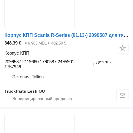
Корпус КПП Scania R-Series (01.13-) 2099587 для тягача Scania P,G,R,T-series (2004-2017)
348,39 €
≈ 6 983 MDL
≈ 402,50 $
Корпус КПП
2099587 2119660 1790587 2495901
дизель
1757949
Эстония, Tallinn
TruckParts Eesti OÜ