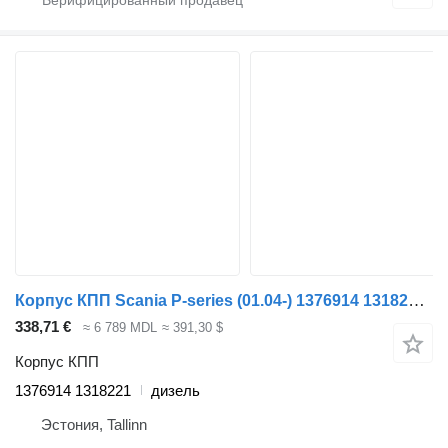
Корпус КПП Scania P-series (01.04-) 1376914 1318221 для тягача Scania P,G,R,T-series (2004-2017)
338,71 €
≈ 6 789 MDL
≈ 391,30 $
Корпус КПП
1376914 1318221
дизель
Эстония, Tallinn