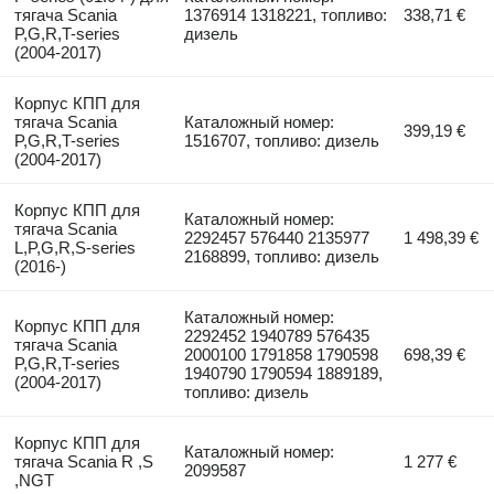
тягача Scania
1376914 1318221, топливо:
338,71 €
P,G,R,T-series
дизель
(2004-2017)
Корпус КПП для
тягача Scania
Каталожный номер:
399,19 €
P,G,R,T-series
1516707, топливо: дизель
(2004-2017)
Корпус КПП для
Каталожный номер:
тягача Scania
2292457 576440 2135977
1 498,39 €
L,P,G,R,S-series
2168899, топливо: дизель
(2016-)
Каталожный номер:
Корпус КПП для
2292452 1940789 576435
тягача Scania
2000100 1791858 1790598
698,39 €
P,G,R,T-series
1940790 1790594 1889189,
(2004-2017)
топливо: дизель
Корпус КПП для
Каталожный номер:
тягача Scania R ,S
1 277 €
2099587
,NGT