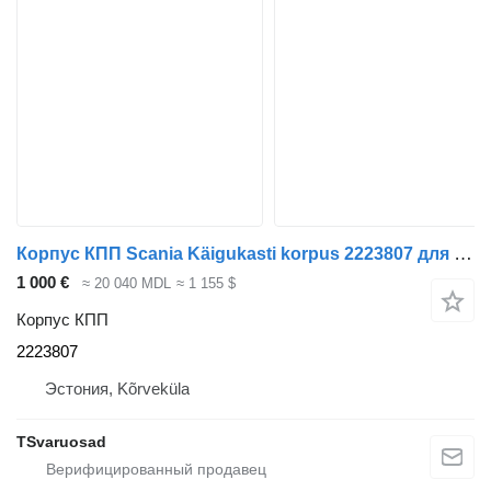
Корпус КПП Scania Käigukasti korpus 2223807 для тягача Scania
1 000 €
≈ 20 040 MDL
≈ 1 155 $
Корпус КПП
2223807
Эстония, Kõrveküla
TSvaruosad