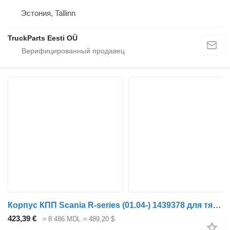
Эстония, Tallinn
TruckParts Eesti OÜ
Корпус КПП Scania R-series (01.04-) 1439378 для тягача Scania P,G,R,T-series (2004-2017)
423,39 €
≈ 8 486 MDL
≈ 489,20 $