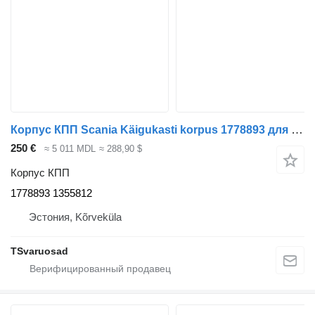
Корпус КПП Scania Käigukasti korpus 1778893 для тягача Scania P230
250 €
≈ 5 011 MDL
≈ 288,90 $
Корпус КПП
1778893 1355812
Эстония, Kõrveküla
TSvaruosad