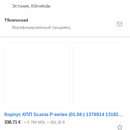
Эстония, Kõrveküla
TSvaruosad
Корпус КПП Scania P-series (01.04-) 1376914 1318221 для тягача Scania P,G,R,T-series (2004-2017)
338,71 €
≈ 6 789 MDL
≈ 391,30 $