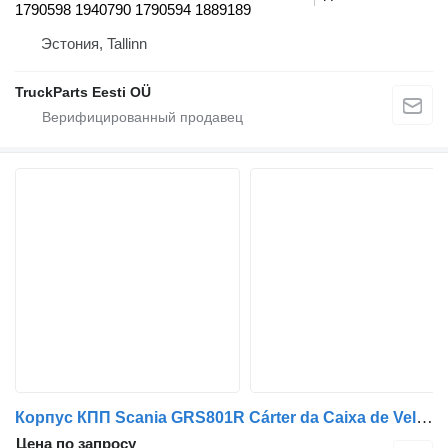
1790598 1940790 1790594 1889189
Эстония, Tallinn
TruckParts Eesti OÜ
Корпус КПП Scania GRS801R Cárter da Caixa de Velocidades 1376914 для тягача Scania Series 3
Цена по запросу