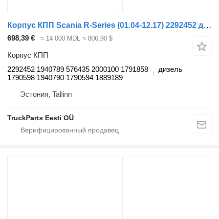
Корпус КПП Scania R-Series (01.04-12.17) 2292452 для тягача Scania P,G,R,T-series (2004-2017)
698,39 €
≈ 14 000 MDL
≈ 806,90 $
Корпус КПП
2292452 1940789 576435 2000100 1791858
дизель
1790598 1940790 1790594 1889189
Эстония, Tallinn
TruckParts Eesti OÜ