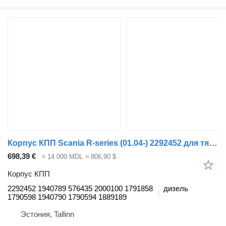
Корпус КПП Scania R-series (01.04-) 2292452 для тягача Scania P,G,R,T-series (2004-2017)
698,39 €
≈ 14 000 MDL
≈ 806,90 $
Корпус КПП
2292452 1940789 576435 2000100 1791858
дизель
1790598 1940790 1790594 1889189
Эстония, Tallinn