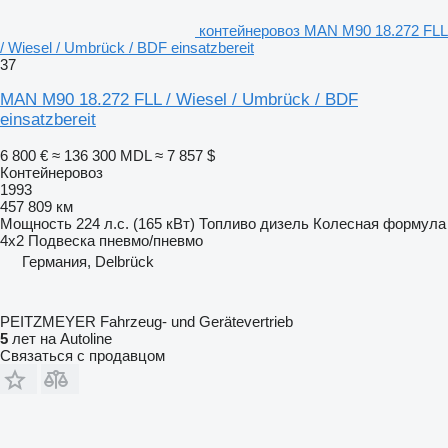
контейнеровоз MAN M90 18.272 FLL
/ Wiesel / Umbrück / BDF einsatzbereit
37
MAN M90 18.272 FLL / Wiesel / Umbrück / BDF
einsatzbereit
6 800 €
≈ 136 300 MDL
≈ 7 857 $
Контейнеровоз
1993
457 809 км
Мощность
224 л.с. (165 кВт)
Топливо
дизель
Колесная формула
4x2
Подвеска
пневмо/пневмо
Германия, Delbrück
PEITZMEYER Fahrzeug- und Gerätevertrieb
5
лет на Autoline
Связаться с продавцом