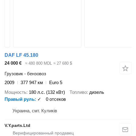
DAF LF 45.180
24 000 €
≈ 480 800 MDL
≈ 27 680 $
Грузовик - бензовоз
2009
377 947 км
Euro 5
Мощность
180 л.с. (132 кВт)
Топливо
дизель
Правый руль
✓
0 отсеков
Украина, смт. Куликів
V.Y.parts.Ltd