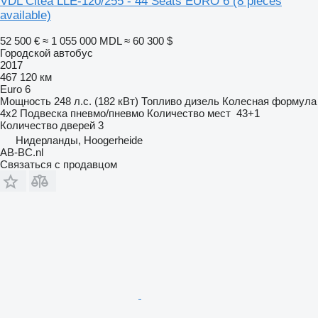
VDL Citea LLE-120/255 - 44 Seats EURO 6 (8 pieces
available)
52 500 €
≈ 1 055 000 MDL
≈ 60 300 $
Городской автобус
2017
467 120 км
Euro 6
Мощность
248 л.с. (182 кВт)
Топливо
дизель
Колесная формула
4x2
Подвеска
пневмо/пневмо
Количество мест
43+1
Количество дверей
3
Нидерланды, Hoogerheide
AB-BC.nl
Связаться с продавцом