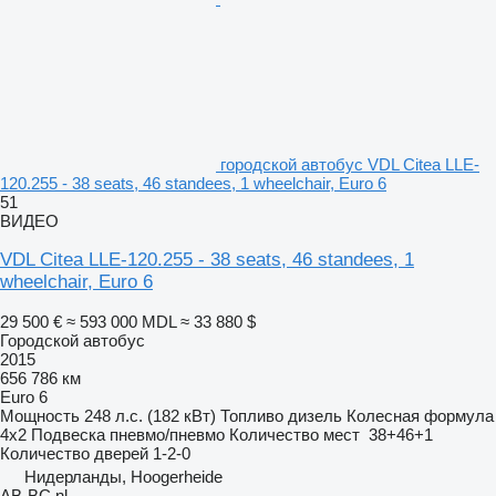
городской автобус VDL Citea LLE-
120.255 - 38 seats, 46 standees, 1 wheelchair, Euro 6
51
ВИДЕО
VDL Citea LLE-120.255 - 38 seats, 46 standees, 1
wheelchair, Euro 6
29 500 €
≈ 593 000 MDL
≈ 33 880 $
Городской автобус
2015
656 786 км
Euro 6
Мощность
248 л.с. (182 кВт)
Топливо
дизель
Колесная формула
4x2
Подвеска
пневмо/пневмо
Количество мест
38+46+1
Количество дверей
1-2-0
Нидерланды, Hoogerheide
AB-BC.nl