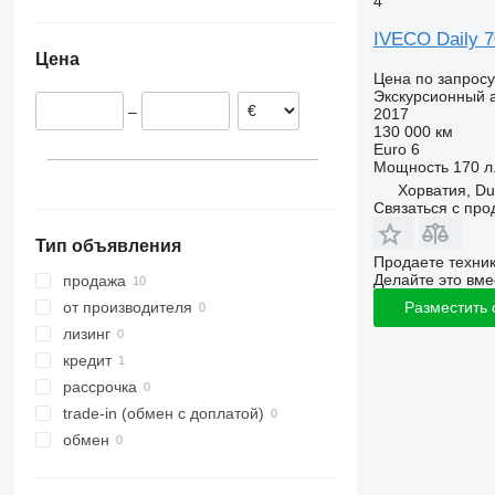
4
Испания
IVECO Daily 
Польша
Цена
Бельгия
Цена по запросу
Хорватия
Экскурсионный 
–
2017
130 000 км
Euro 6
Мощность
170 л.
Хорватия, Du
Связаться с пр
Тип объявления
Продаете техни
Делайте это вме
продажа
от производителя
Разместить
лизинг
кредит
рассрочка
trade-in (обмен с доплатой)
обмен