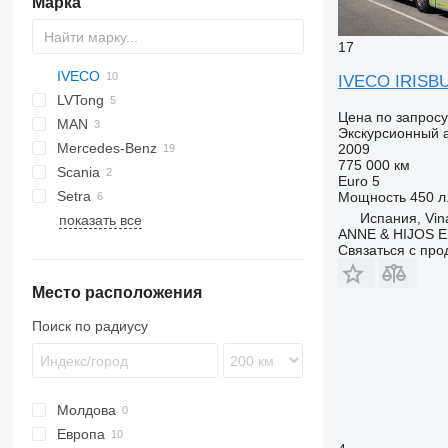
Марка
17
IVECO
Magiq
IVECO IRISB
LVTong
Crossway
Crossway
Цена по запросу
MAN
Daily
Экскурсионный 
Mercedes-Benz
Evadys
IRIZAR
Daily 70
2009
775 000 км
Scania
Mago
Integro
Navigo
Daily 70C17
Euro 5
Setra
O-series
Мощность
450 л.
Испания, Vin
показать все
Sprinter
S-series
Prestij
Futura
ANNE & HIJOS 
Tourismo
Связаться с пр
Место расположения
Поиск по радиусу
Молдова
Европа