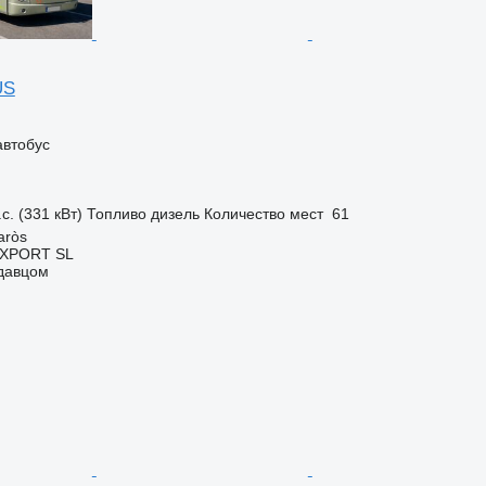
US
автобус
с. (331 кВт)
Топливо
дизель
Количество мест
61
aròs
EXPORT SL
одавцом