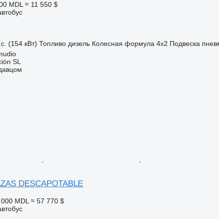
400 MDL
≈ 11 550 $
автобус
с. (154 кВт)
Топливо
дизель
Колесная формула
4x2
Подвеска
пнев
mudio
ción SL
одавцом
AZAS DESCAPOTABLE
2 000 MDL
≈ 57 770 $
автобус