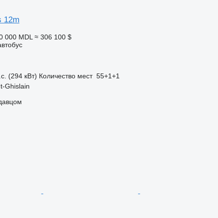
s 12m
10 000 MDL
≈ 306 100 $
автобус
с. (294 кВт)
Количество мест
55+1+1
t-Ghislain
одавцом