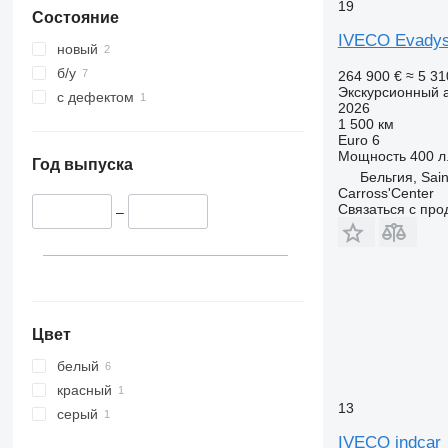
19
Состояние
IVECO Evady
новый
б/у
264 900 €
≈ 5 3
Экскурсионный 
с дефектом
2026
1 500 км
Euro 6
Мощность
400 л.
Год выпуска
Бельгия, Sain
Carross'Center
Связаться с пр
–
Цвет
белый
красный
13
серый
IVECO indcar