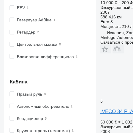
10 000 €
≈ 200 
Экскурсионный 
EEV
2007
588 416 км
Резервуар AdBlue
Euro 3
Мощность
210 л.
Ретардер
Испания, Za
Mintegui Automo
Связаться с пр
Центральная смазка
Блокировка дифференциала
Кабина
Правый руль
5
Автономный обогреватель
IVECO 34 PL
Кондиционер
50 000 €
≈ 1 00
Экскурсионный 
Круиз-контроль (темпомат)
2008