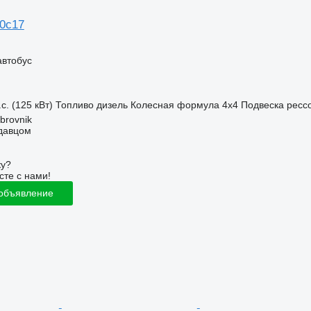
70c17
автобус
с. (125 кВт)
Топливо
дизель
Колесная формула
4x4
Подвеска
ресс
brovnik
одавцом
ку?
сте с нами!
 объявление