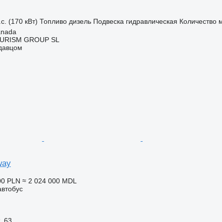
с. (170 кВт)
Топливо
дизель
Подвеска
гидравлическая
Количество 
anada
URISM GROUP SL
одавцом
way
00 PLN
≈ 2 024 000 MDL
автобус
63