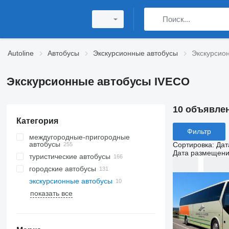
Autoline
Автобусы
Экскурсионные автобусы
Экскурсио
Экскурсионные автобусы IVECO
10 объявле
Категория
Фильтр
междугородные-пригородные
автобусы
Сортировка
:
Дат
Дата размещен
туристические автобусы
городские автобусы
экскурсионные автобусы
показать все