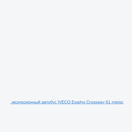
экскурсионный автобус IVECO Evadys Crossway 61 miejsc