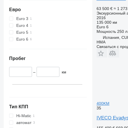
63 500 €
≈ 1 27
Евро
Экскурсионный 
2016
Euro 3
135 000 км
Euro 4
Euro 6
Мощность
250 л.
Euro 5
Испания, CU
Euro 6
HMA
Связаться с пр
Пробег
–
км
400KM
Тип КПП
35
Hi-Matic
IVECO Evadys
автомат
155 400 €
669 0