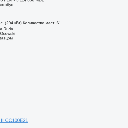
автобус
с. (294 кВт)
Количество мест
61
a Ruda
 Osowski
одавцом
II CC100E21