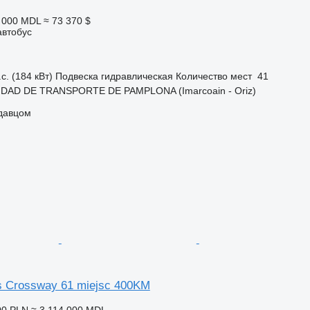
3 000 MDL
≈ 73 370 $
автобус
с. (184 кВт)
Подвеска
гидравлическая
Количество мест
41
IDAD DE TRANSPORTE DE PAMPLONA (Imarcoain - Oriz)
одавцом
 Crossway 61 miejsc 400KM
00 PLN
≈ 3 114 000 MDL