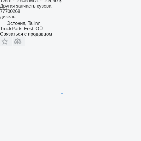
125 €
≈ 2 505 MDL
≈ 144,40 $
Другая запчасть кузова
77700268
дизель
Эстония, Tallinn
TruckParts Eesti OÜ
Связаться с продавцом