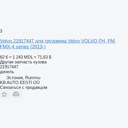
3
Volvo 21917447 для грузовика Volvo VOLVO FH, FM,
FMX-4 series (2013-)
62 €
≈ 1 243 MDL
≈ 71,63 $
Другая запчасть кузова
21917447
дизель
Эстония, Rummu
KB AUTO EESTI OÜ
Связаться с продавцом