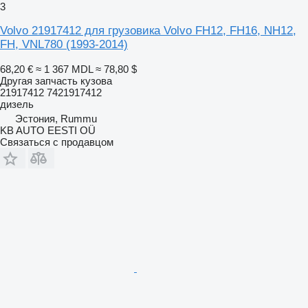
3
Volvo 21917412 для грузовика Volvo FH12, FH16, NH12,
FH, VNL780 (1993-2014)
68,20 €
≈ 1 367 MDL
≈ 78,80 $
Другая запчасть кузова
21917412 7421917412
дизель
Эстония, Rummu
KB AUTO EESTI OÜ
Связаться с продавцом