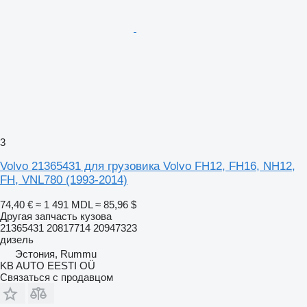
3
Volvo 21365431 для грузовика Volvo FH12, FH16, NH12,
FH, VNL780 (1993-2014)
74,40 €
≈ 1 491 MDL
≈ 85,96 $
Другая запчасть кузова
21365431 20817714 20947323
дизель
Эстония, Rummu
KB AUTO EESTI OÜ
Связаться с продавцом