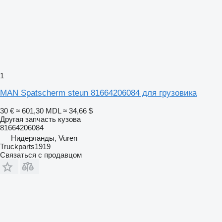
1
MAN Spatscherm steun 81664206084 для грузовика
30 €
≈ 601,30 MDL
≈ 34,66 $
Другая запчасть кузова
81664206084
Нидерланды, Vuren
Truckparts1919
Связаться с продавцом