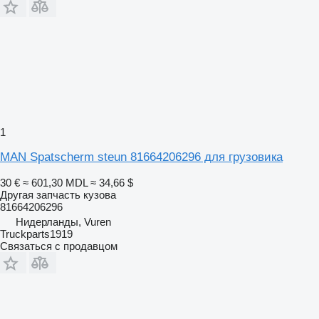
1
MAN Spatscherm steun 81664206296 для грузовика
30 €
≈ 601,30 MDL
≈ 34,66 $
Другая запчасть кузова
81664206296
Нидерланды, Vuren
Truckparts1919
Связаться с продавцом