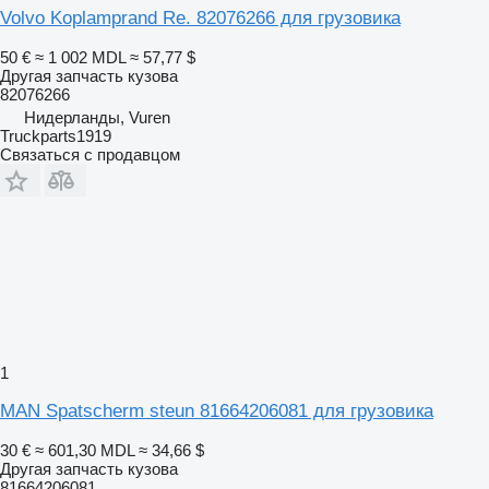
Volvo Koplamprand Re. 82076266 для грузовика
50 €
≈ 1 002 MDL
≈ 57,77 $
Другая запчасть кузова
82076266
Нидерланды, Vuren
Truckparts1919
Связаться с продавцом
1
MAN Spatscherm steun 81664206081 для грузовика
30 €
≈ 601,30 MDL
≈ 34,66 $
Другая запчасть кузова
81664206081