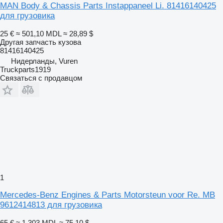
MAN Body & Chassis Parts Instappaneel Li. 81416140425
для грузовика
25 €
≈ 501,10 MDL
≈ 28,89 $
Другая запчасть кузова
81416140425
Нидерланды, Vuren
Truckparts1919
Связаться с продавцом
1
Mercedes-Benz Engines & Parts Motorsteun voor Re. MB
9612414813 для грузовика
65 €
≈ 1 303 MDL
≈ 75,10 $