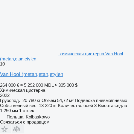
химическая цистерна Van Hool
(metan,etan,etylen
10
Van Hool (metan,etan,etylen
264 000 €
≈ 5 292 000 MDL
≈ 305 000 $
Химическая цистерна
2022
Грузопод.
20 780 кг
Объем
54,72 м³
Подвеска
пневмо/пневмо
Собственный вес
13 220 кг
Количество осей
3
Высота седла
1 250 мм
1 отсек
Польша, Kołbaskowo
Связаться с продавцом