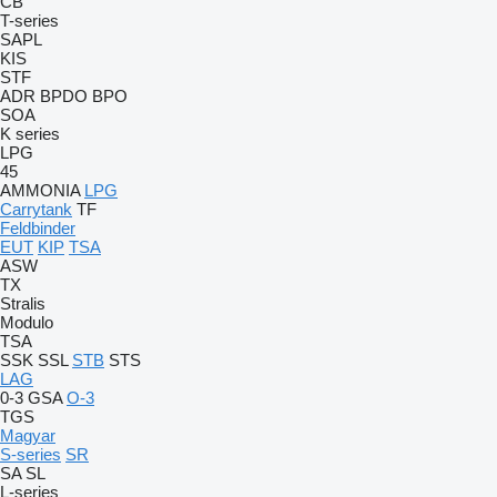
CB
T-series
SAPL
KIS
STF
ADR
BPDO
BPO
SOA
K series
LPG
45
AMMONIA
LPG
Carrytank
TF
Feldbinder
EUT
KIP
TSA
ASW
TX
Stralis
Modulo
TSA
SSK
SSL
STB
STS
LAG
0-3
GSA
O-3
TGS
Magyar
S-series
SR
SA
SL
L-series