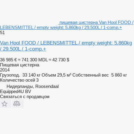
пищевая цистерна Van Hool FOOD /
LEBENSMITTEL / empty weight: 5.860kg / 29.500L / 1-comp.+
51
Van Hool FOOD / LEBENSMITTEL / empty weight: 5.860kg
/ 29.500L / 1-comp.+
36 985 €
≈ 741 300 MDL
≈ 42 730 $
Пищевая цистерна
2014
Грузопод.
33 140 кг
Объем
29,5 м³
Собственный вес
5 860 кг
Количество осей
3
Нидерланды, Roosendaal
Equipped4U BV
Связаться с продавцом