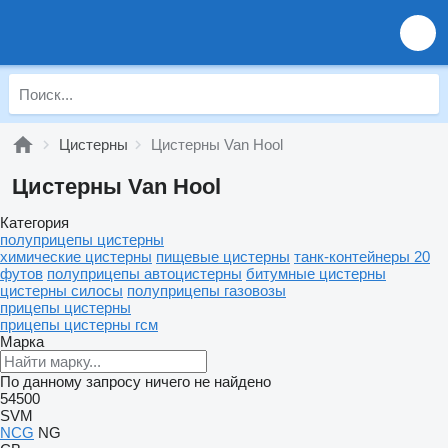
Цистерны
Цистерны Van Hool
Цистерны Van Hool
Категория
полуприцепы цистерны
химические цистерны
пищевые цистерны
танк-контейнеры 20
футов
полуприцепы автоцистерны
битумные цистерны
цистерны силосы
полуприцепы газовозы
прицепы цистерны
прицепы цистерны гсм
Марка
По данному запросу ничего не найдено
54500
SVM
NCG
NG