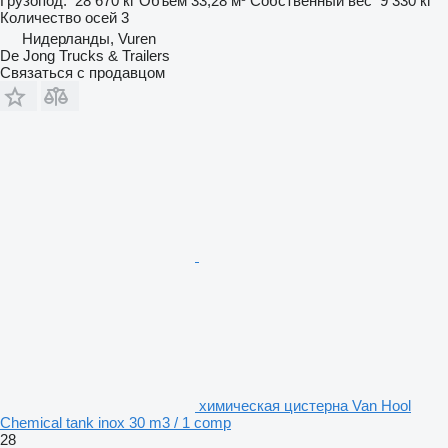
Грузопод.
28 670 кг
Объем
33,28 м³
Собственный вес
9 330 кг
Количество осей
3
Нидерланды, Vuren
De Jong Trucks & Trailers
Связаться с продавцом
химическая цистерна Van Hool
Chemical tank inox 30 m3 / 1 comp
28