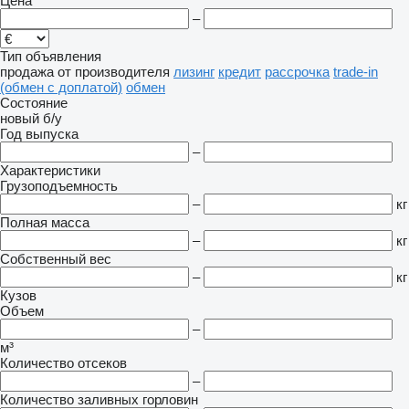
Цена
–
Тип объявления
продажа
от производителя
лизинг
кредит
рассрочка
trade-in
(обмен с доплатой)
обмен
Состояние
новый
б/у
Год выпуска
–
Характеристики
Грузоподъемность
–
кг
Полная масса
–
кг
Собственный вес
–
кг
Кузов
Объем
–
м³
Количество отсеков
–
Количество заливных горловин