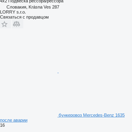
4x2
Подвеска
рессора/рессора
Словакия, Krásna Ves 287
LORRY s.r.o.
Связаться с продавцом
бункеровоз Mercedes-Benz 1635
после аварии
16