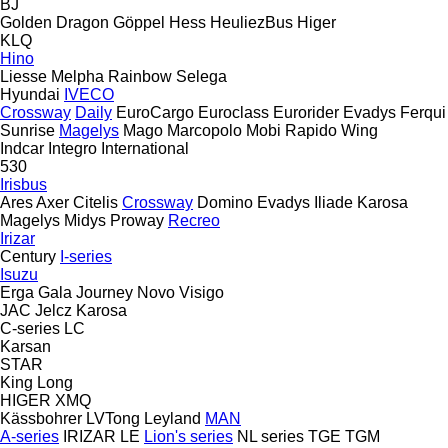
BJ
Golden Dragon
Göppel
Hess
HeuliezBus
Higer
KLQ
Hino
Liesse
Melpha
Rainbow
Selega
Hyundai
IVECO
Crossway
Daily
EuroCargo
Euroclass
Eurorider
Evadys
Ferqui
Sunrise
Magelys
Mago
Marcopolo
Mobi
Rapido
Wing
Indcar
Integro
International
530
Irisbus
Ares
Axer
Citelis
Crossway
Domino
Evadys
Iliade
Karosa
Magelys
Midys
Proway
Recreo
Irizar
Century
I-series
Isuzu
Erga
Gala
Journey
Novo
Visigo
JAC
Jelcz
Karosa
C-series
LC
Karsan
STAR
King Long
HIGER
XMQ
Kässbohrer
LVTong
Leyland
MAN
A-series
IRIZAR
LE
Lion's series
NL series
TGE
TGM