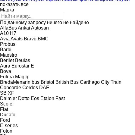
показать все
Марка
По данному запросу ничего не найдено
AlfaBus
Ankai
Autosan
A10
H7
Avia
Ayats Bravo
BMC
Probus
Barbi
Maestro
Berliet
Beulas
Aura
Eurostar E
Bova
Futura
Magiq
BredaMenarinibus
Bristol
British Bus
Carthago
City Train
Concorde
Cordes
DAF
SB
XF
Daimler
Dotto
Eos
Etalon
Fast
Scoler
Fiat
Ducato
Ford
E-series
Foton