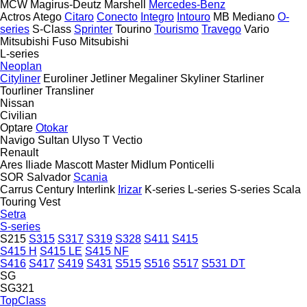
MCW
Magirus-Deutz
Marshell
Mercedes-Benz
Actros
Atego
Citaro
Conecto
Integro
Intouro
MB
Mediano
O-
series
S-Class
Sprinter
Tourino
Tourismo
Travego
Vario
Mitsubishi Fuso
Mitsubishi
L-series
Neoplan
Cityliner
Euroliner
Jetliner
Megaliner
Skyliner
Starliner
Tourliner
Transliner
Nissan
Civilian
Optare
Otokar
Navigo
Sultan
Ulyso T
Vectio
Renault
Ares
Iliade
Mascott
Master
Midlum
Ponticelli
SOR
Salvador
Scania
Carrus
Century
Interlink
Irizar
K-series
L-series
S-series
Scala
Touring
Vest
Setra
S-series
S215
S315
S317
S319
S328
S411
S415
S415 H
S415 LE
S415 NF
S416
S417
S419
S431
S515
S516
S517
S531 DT
SG
SG321
TopClass