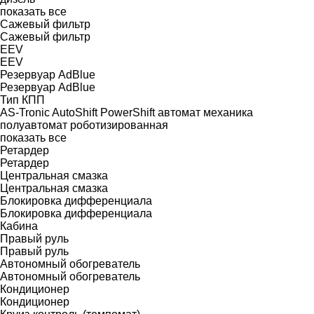
показать все
Сажевый фильтр
Сажевый фильтр
EEV
EEV
Резервуар AdBlue
Резервуар AdBlue
Тип КПП
AS-Tronic
AutoShift
PowerShift
автомат
механика
полуавтомат
роботизированная
показать все
Ретардер
Ретардер
Центральная смазка
Центральная смазка
Блокировка дифференциала
Блокировка дифференциала
Кабина
Правый руль
Правый руль
Автономный обогреватель
Автономный обогреватель
Кондиционер
Кондиционер