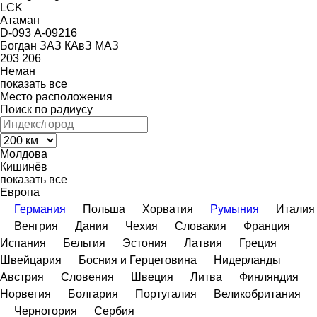
LCK
Атаман
D-093
А-09216
Богдан
ЗАЗ
КАвЗ
МАЗ
203
206
Неман
показать все
Место расположения
Поиск по радиусу
Молдова
Кишинёв
показать все
Европа
Германия
Польша
Хорватия
Румыния
Италия
Венгрия
Дания
Чехия
Словакия
Франция
Испания
Бельгия
Эстония
Латвия
Греция
Швейцария
Босния и Герцеговина
Нидерланды
Австрия
Словения
Швеция
Литва
Финляндия
Норвегия
Болгария
Португалия
Великобритания
Черногория
Сербия