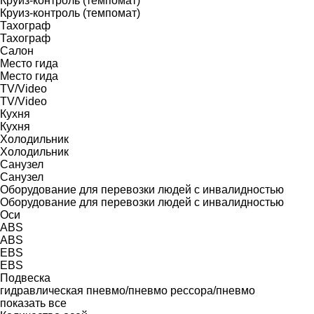
Круиз-контроль (темпомат)
Круиз-контроль (темпомат)
Тахограф
Тахограф
Салон
Место гида
Место гида
TV/Video
TV/Video
Кухня
Кухня
Холодильник
Холодильник
Санузел
Санузел
Оборудование для перевозки людей с инвалидностью
Оборудование для перевозки людей с инвалидностью
Оси
ABS
ABS
EBS
EBS
Подвеска
гидравлическая
пневмо/пневмо
рессора/пневмо
показать все