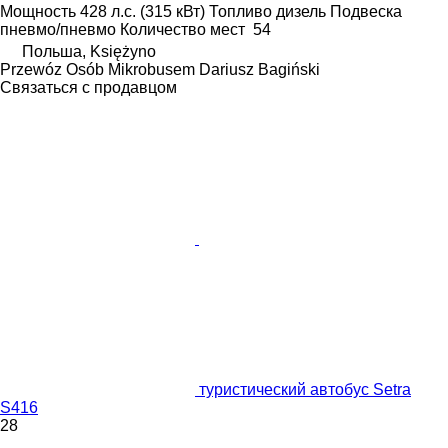
Мощность
428 л.с. (315 кВт)
Топливо
дизель
Подвеска
пневмо/пневмо
Количество мест
54
Польша, Księżyno
Przewóz Osób Mikrobusem Dariusz Bagiński
Связаться с продавцом
туристический автобус Setra
S416
28