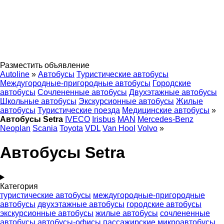
Разместить объявление
Autoline
»
Автобусы
Туристические автобусы
Междугородные-пригородные автобусы
Городские
автобусы
Сочлененные автобусы
Двухэтажные автобусы
Школьные автобусы
Экскурсионные автобусы
Жилые
автобусы
Туристические поезда
Медицинские автобусы
»
Автобусы Setra
IVECO
Irisbus
MAN
Mercedes-Benz
Neoplan
Scania
Toyota
VDL
Van Hool
Volvo
»
Автобусы Setra
Категория
туристические автобусы
междугородные-пригородные
автобусы
двухэтажные автобусы
городские автобусы
экскурсионные автобусы
жилые автобусы
сочлененные
автобусы
автобусы-офисы
пассажирские микроавтобусы