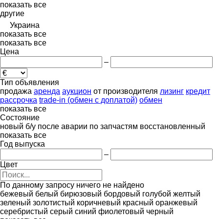
показать все
другие
Украина
показать все
показать все
Цена
–
Тип объявления
продажа
аренда
аукцион
от производителя
лизинг
кредит
рассрочка
trade-in (обмен с доплатой)
обмен
показать все
Состояние
новый
б/у
после аварии
по запчастям
восстановленный
показать все
Год выпуска
–
Цвет
По данному запросу ничего не найдено
бежевый
белый
бирюзовый
бордовый
голубой
желтый
зеленый
золотистый
коричневый
красный
оранжевый
серебристый
серый
синий
фиолетовый
черный