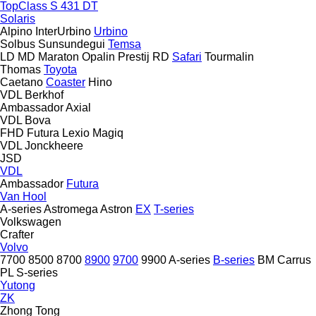
TopClass S 431 DT
Solaris
Alpino
InterUrbino
Urbino
Solbus
Sunsundegui
Temsa
LD
MD
Maraton
Opalin
Prestij
RD
Safari
Tourmalin
Thomas
Toyota
Caetano
Coaster
Hino
VDL Berkhof
Ambassador
Axial
VDL Bova
FHD
Futura
Lexio
Magiq
VDL Jonckheere
JSD
VDL
Ambassador
Futura
Van Hool
A-series
Astromega
Astron
EX
T-series
Volkswagen
Crafter
Volvo
7700
8500
8700
8900
9700
9900
A-series
B-series
BM
Carrus
PL
S-series
Yutong
ZK
Zhong Tong